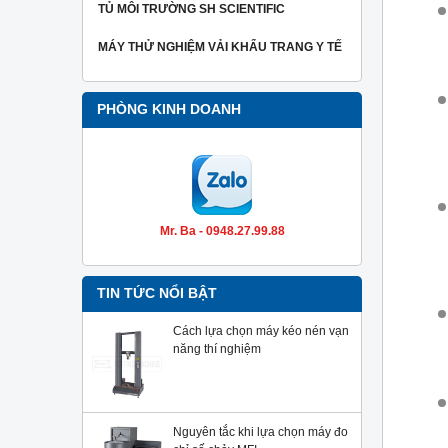
TỦ MÔI TRƯỜNG SH SCIENTIFIC
MÁY THỬ NGHIỆM VẢI KHẨU TRANG Y TẾ
PHÒNG KINH DOANH
Mr. Ba - 0948.27.99.88
TIN TỨC NỔI BẬT
Cách lựa chọn máy kéo nén vạn
năng thí nghiệm
Nguyên tắc khi lựa chọn máy đo