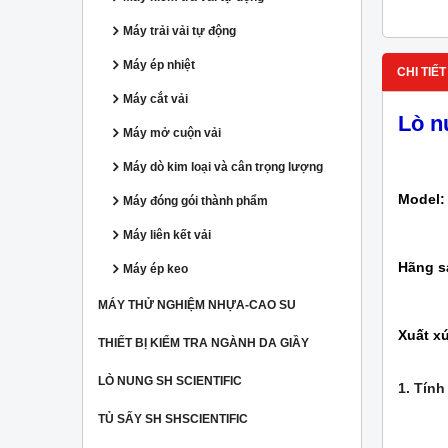
Máy trải vải tự động
Máy ép nhiệt
CHI TIẾT
Máy cắt vải
Lò n
Máy mở cuộn vải
Máy dò kim loại và cân trọng lượng
Model
Máy đóng gói thành phẩm
Máy liên kết vải
Hãng s
Máy ép keo
MÁY THỬ NGHIỆM NHỰA-CAO SU
Xuất x
THIẾT BỊ KIỂM TRA NGÀNH DA GIẦY
LÒ NUNG SH SCIENTIFIC
1. Tính
TỦ SẤY SH SHSCIENTIFIC