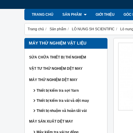
TRANG CHỦ
SẢN PHẨM
GIỚI THIỆU
GÓC 
Trang chủ
Sản phẩm
LÒ NUNG SH SCIENTIFIC
Lò nu
MÁY THỬ NGHIỆM VẬT LIỆU
SỬA CHỮA THIẾT BỊ THÍ NGHIỆM
VẬT TƯ THỬ NGHIỆM DỆT MAY
MÁY THỬ NGHIỆM DỆT MAY
Thiết bị kiểm tra sợi Yarn
Thiết bị kiểm tra vải và dệt may
Thiết bị nhuộm và hoàn tất vải
MÁY SẢN XUẤT DỆT MAY
Máy kiểm tra vải tự động