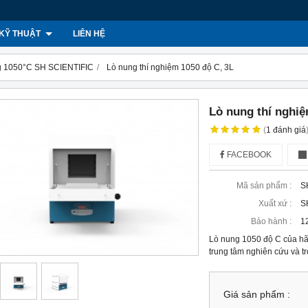
KỸ THUẬT
LIÊN HỆ
ng 1050°C SH SCIENTIFIC
Lò nung thí nghiệm 1050 độ C, 3L
Lò nung thí nghiệ
(
1
đánh giá
FACEBOOK
Mã sản phẩm :
S
Xuất xứ :
S
Bảo hành :
1
Lò nung 1050 độ C của hã
trung tâm nghiên cứu và t
Giá sản phẩm :