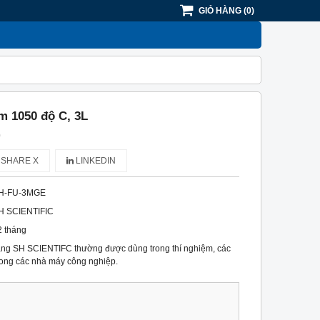
GIỎ HÀNG
(
0
)
m 1050 độ C, 3L
)
SHARE X
LINKEDIN
H-FU-3MGE
H SCIENTIFIC
2 tháng
ng SH SCIENTIFC thường được dùng trong thí nghiệm, các
rong các nhà máy công nghiệp.