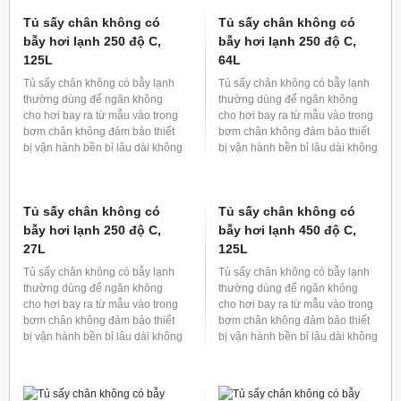
dùng tại các phòng thí nghiệm
dùng tại các phòng thí nghiệm
và các ngành công nghiệp, y tế,
và các ngành công nghiệp, y tế,
... Với nhiều ứng dụng như: sấy
... Với nhiều ứng dụng như: sấy
khô, khử trùng, ủ và nhiều chức
khô, khử trùng, ủ và nhiều chức
năng khác.
năng khác.
Tủ sấy đối lưu tự nhiên
Tủ sấy chân không có
250 độ C 54L
bẫy hơi lạnh 350 độ C,
64L
Tủ sấy đối lưu cưỡng bức được
dùng tại các phòng thí nghiệm
Tủ sấy chân không có bẫy lạnh
và các ngành công nghiệp, y tế,
thường dùng để ngăn không
... Với nhiều ứng dụng như: sấy
cho hơi bay ra từ mẫu vào trong
khô, khử trùng, ủ và nhiều chức
bơm chân không đảm bảo thiết
năng khác.
bị vận hành bền bỉ lâu dài không
bị bẩn hoặc ngăn dầu hoặc
dung dịch của bơm chân không
khuếch tán vào khoang sấy
Tủ sấy chân không có
Tủ sấy chân không có
chân không làm ảnh hưởng đến
mẫu.
bẫy hơi lạnh 350 độ C,
bẫy hơi lạnh 250 độ C,
27L
216L
Tủ sấy chân không có bẫy lạnh
Tủ sấy chân không có bẫy lạnh
thường dùng để ngăn không
thường dùng để ngăn không