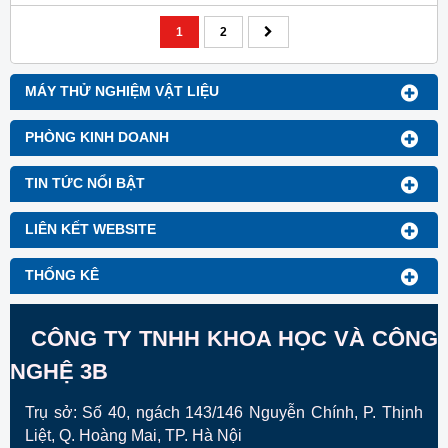
phẩm, bệnh viện, phòng thí
phẩm, bệnh viện, phòng thí
nghiệm sinh học, vi sinh, nuôi
nghiệm sinh học, vi sinh, nuôi
cấy mô, phòng xét nghiệm.
cấy mô, phòng xét nghiệm.
Tủ sấy đối lưu tự nhiên
Tủ sấy đối lưu tự nhiên
220 độ C 150L
220 độ C 100L
Tủ sấy đối lưu cưỡng bức được
Tủ sấy đối lưu cưỡng bức được
dùng tại các phòng thí nghiệm
dùng tại các phòng thí nghiệm
và các ngành công nghiệp, y tế,
và các ngành công nghiệp, y tế,
... Với nhiều ứng dụng như: sấy
... Với nhiều ứng dụng như: sấy
khô, khử trùng, ủ và nhiều chức
khô, khử trùng, ủ và nhiều chức
năng khác.
năng khác.
Tủ sấy đối lưu tự nhiên
Tủ sấy đối lưu cưỡng
220 độ C 54L
bức 220 độ C 546L
Tủ sấy đối lưu cưỡng bức được
Tủ sấy đối lưu cưỡng bức được
dùng tại các phòng thí nghiệm
dùng tại các phòng thí nghiệm