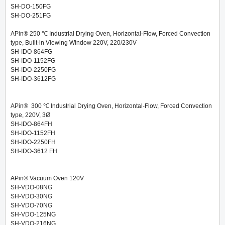
SH-DO-150FG
SH-DO-251FG
APin® 250 ℃ Industrial Drying Oven, Horizontal-Flow, Forced Convection
type, Built-in Viewing Window 220V, 220/230V
SH-IDO-864FG
SH-IDO-1152FG
SH-IDO-2250FG
SH-IDO-3612FG
APin® 300 ℃ Industrial Drying Oven, Horizontal-Flow, Forced Convection
type, 220V, 3Ø
SH-IDO-864FH
SH-IDO-1152FH
SH-IDO-2250FH
SH-IDO-3612 FH
APin® Vacuum Oven 120V
SH-VDO-08NG
SH-VDO-30NG
SH-VDO-70NG
SH-VDO-125NG
SH-VDO-216NG