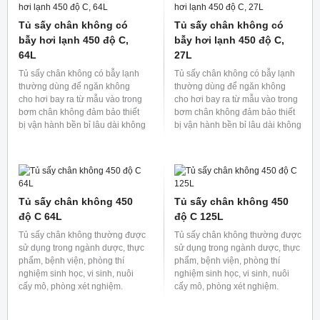
cho hơi bay ra từ mẫu vào trong
cho hơi bay ra từ mẫu vào trong
bơm chân không đảm bảo thiết
bơm chân không đảm bảo thiết
bị vận hành bền bỉ lâu dài không
bị vận hành bền bỉ lâu dài không
bị bẩn hoặc ngăn dầu hoặc
bị bẩn hoặc ngăn dầu hoặc
dung dịch của bơm chân không
dung dịch của bơm chân không
khuếch tán vào khoang sấy
khuếch tán vào khoang sấy
Tủ sấy chân không có
Tủ sấy chân không có
chân không làm ảnh hưởng đến
chân không làm ảnh hưởng đến
mẫu.
mẫu.
bẫy hơi lạnh 250 độ C,
bẫy hơi lạnh 250 độ C,
125L
64L
Tủ sấy chân không có bẫy lạnh
Tủ sấy chân không có bẫy lạnh
thường dùng để ngăn không
thường dùng để ngăn không
cho hơi bay ra từ mẫu vào trong
cho hơi bay ra từ mẫu vào trong
bơm chân không đảm bảo thiết
bơm chân không đảm bảo thiết
bị vận hành bền bỉ lâu dài không
bị vận hành bền bỉ lâu dài không
bị bẩn hoặc ngăn dầu hoặc
bị bẩn hoặc ngăn dầu hoặc
dung dịch của bơm chân không
dung dịch của bơm chân không
khuếch tán vào khoang sấy
khuếch tán vào khoang sấy
Tủ sấy chân không có
Tủ sấy chân không có
chân không làm ảnh hưởng đến
chân không làm ảnh hưởng đến
mẫu.
mẫu.
bẫy hơi lạnh 250 độ C,
bẫy hơi lạnh 450 độ C,
27L
125L
Tủ sấy chân không có bẫy lạnh
Tủ sấy chân không có bẫy lạnh
thường dùng để ngăn không
thường dùng để ngăn không
cho hơi bay ra từ mẫu vào trong
cho hơi bay ra từ mẫu vào trong
bơm chân không đảm bảo thiết
bơm chân không đảm bảo thiết