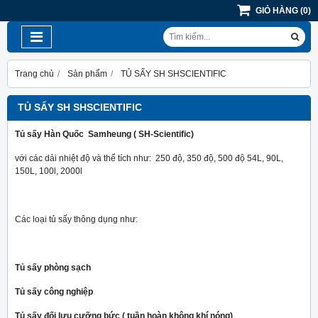
GIỎ HÀNG
(
0
)
Trang chủ
Sản phẩm
TỦ SẤY SH SHSCIENTIFIC
TỦ SẤY SH SHSCIENTIFIC
Tủ sấy Hàn Quốc Samheung ( SH-Scientific)
với các dải nhiệt độ và thể tích như: 250 độ, 350 độ, 500 độ 54L, 90L,
150L, 100l, 2000l
Các loại tủ sấy thông dụng như:
Tủ sấy phòng sạch
Tủ sấy công nghiệp
Tủ sấy đối lưu cưỡng bức ( tuần hoàn không khí nóng)