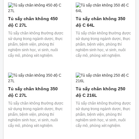
bị vận hành bền bỉ lâu dài không
bị vận hành bền bỉ lâu dài không
bị bẩn hoặc ngăn dầu hoặc
bị bẩn hoặc ngăn dầu hoặc
dung dịch của bơm chân không
dung dịch của bơm chân không
khuếch tán vào khoang sấy
khuếch tán vào khoang sấy
chân không làm ảnh hưởng đến
chân không làm ảnh hưởng đến
mẫu.
mẫu.
Tủ sấy chân không có
Tủ sấy chân không có
bẫy hơi lạnh 450 độ C,
bẫy hơi lạnh 450 độ C,
64L
27L
Tủ sấy chân không có bẫy lạnh
Tủ sấy chân không có bẫy lạnh
thường dùng để ngăn không
thường dùng để ngăn không
cho hơi bay ra từ mẫu vào trong
cho hơi bay ra từ mẫu vào trong
bơm chân không đảm bảo thiết
bơm chân không đảm bảo thiết
bị vận hành bền bỉ lâu dài không
bị vận hành bền bỉ lâu dài không
bị bẩn hoặc ngăn dầu hoặc
bị bẩn hoặc ngăn dầu hoặc
dung dịch của bơm chân không
dung dịch của bơm chân không
khuếch tán vào khoang sấy
khuếch tán vào khoang sấy
chân không làm ảnh hưởng đến
chân không làm ảnh hưởng đến
mẫu.
mẫu.
Tủ sấy chân không 450
Tủ sấy chân không 450
độ C 64L
độ C 125L
Tủ sấy chân không thường được
Tủ sấy chân không thường được
sử dụng trong ngành dược, thực
sử dụng trong ngành dược, thực