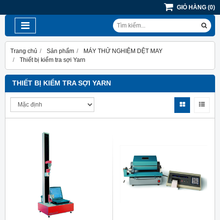
GIỎ HÀNG
(
0
)
Trang chủ
Sản phẩm
MÁY THỬ NGHIỆM DỆT MAY
Thiết bị kiểm tra sợi Yarn
THIẾT BỊ KIỂM TRA SỢI YARN