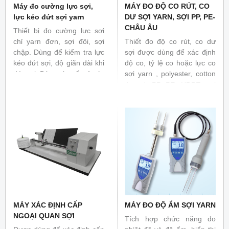
Máy đo cường lực sợi,
MÁY ĐO ĐỘ CO RÚT, CO
lực kéo đứt sợi yarn
DƯ SỢI YARN, SỢI PP, PE-
CHÂU ÂU
Thiết bị đo cường lực sợi
chỉ yarn đơn, sợi đôi, sợi
Thiết đo độ co rút, co dư
chập. Dùng để kiểm tra lực
sợi được dùng để xác định
kéo đứt sợi, độ giãn dài khi
độ co, tỷ lệ co hoặc lực co
đứt sợi. Dùng cho tất cả các
sợi yarn , polyester, cotton
loại sợi phù hợp theo các
thread, PP, PE, HDPE, sợi
tiêu chuẩn quốc tế ASTM
lốp, ... theo phương pháp
D2256, ASTM D 204, ASTM
tấm nhiệt.
D 434, ASTM D
1578, ASTM D 2653, ASTM
D 3106, ASTM D 2731,
ASTM D 4034, ASTM D
5344, ASTM D 6720, ISO
2062, ISO 3341, ISO 6939,
ISO 9073-3
MÁY XÁC ĐỊNH CẤP
MÁY ĐO ĐỘ ẨM SỢI YARN
NGOẠI QUAN SỢI
Tích hợp chức năng đo