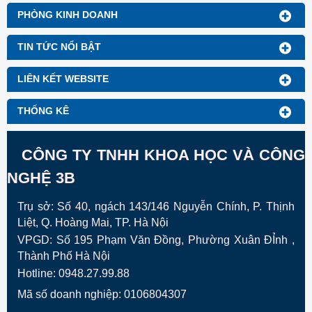
chuẩn: ISO 2061, ASTM
PHÒNG KINH DOANH
D1422, ASTM D1423, JIS
L1095, TCVN 5788, TCVN
TIN TỨC NỔI BẬT
5094,...
LIÊN KẾT WEBSITE
THỐNG KÊ
CÔNG TY TNHH KHOA HỌC VÀ CÔNG
NGHỆ 3B
Trụ sở: Số 40, ngách 143/146 Nguyễn Chính, P. Thịnh
Liệt, Q. Hoàng Mai, TP. Hà Nội
VPGD:
Số 195 Phạm Văn Đồng, Phường Xuân ĐỈnh ,
Thành Phố Hà Nội
Hotline: 0948.27.99.88
Mã số doanh nghiệp: 0106804307