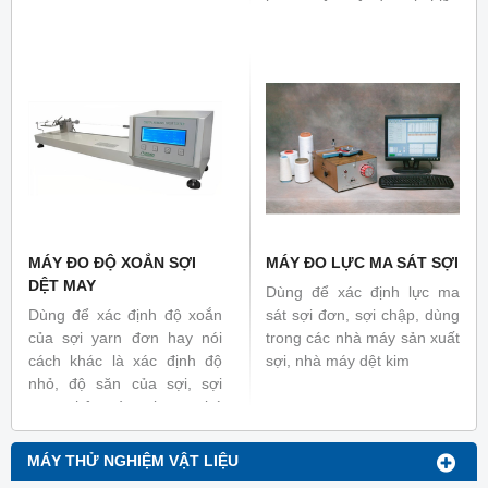
lượng trên một đơn vị chiều
có trong vải fibre thành phẩm và
dài đơn vị Denier, Nm hoặc
sợi yarn.
Ne, Tiêu chuẩn liên quan:
ISO 2060.2, ISO 6963,
ASTM D1907, TCVN 5785
MÁY ĐO ĐỘ XOẮN SỢI
MÁY ĐO LỰC MA SÁT SỢI
DỆT MAY
Dùng để xác định lực ma
Dùng để xác định độ xoắn
sát sợi đơn, sợi chập, dùng
của sợi yarn đơn hay nói
trong các nhà máy sản xuất
cách khác là xác định độ
sợi, nhà máy dệt kim
nhỏ, độ săn của sợi, sợi
yarn chập và sợi yarn bó
bằng phương pháp đếm
trực tiếp hoặc phương pháp
MÁY THỬ NGHIỆM VẬT LIỆU
tở ra- xoắn vào, ... Tiêu