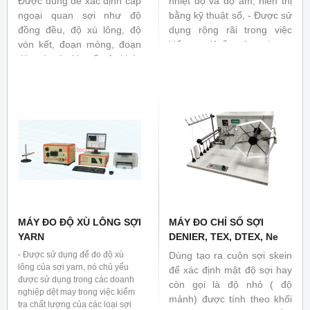
Được dùng để xác định cấp
nhiệt độ và độ ẩm, hiển thị
ngoại quan sợi như độ
bằng kỹ thuật số, - Được sử
đồng đều, độ xù lông, độ
dụng rộng rãi trong việc
vón kết, đoạn mỏng, đoạn
kiểm tra độ ẩm của sợi yarn
dày và các khuyết tật khác
tinh sạch, sợi yarn tổng hợp
trong sợi yarn. Tiêu chuẩn
và các loại sợi hóa học
liên quan: ASTM D2255,
khác.
TCVN 5790-1994, ...
MÁY ĐO ĐỘ XÙ LÔNG SỢI
MÁY ĐO CHỈ SỐ SỢI
YARN
DENIER, TEX, DTEX, Ne
- Được sử dụng để đo độ xù
Dùng tạo ra cuộn sợi skein
lông của sợi yarn, nó chủ yếu
để xác định mật độ sợi hay
được sử dụng trong các doanh
còn gọi là độ nhỏ ( độ
nghiệp dệt may trong việc kiểm
mảnh) được tính theo khối
tra chất lượng của các loại sợi