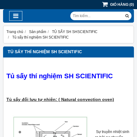
GIỎ HÀNG
(
0
)
Trang chủ
Sản phẩm
TỦ SẤY SH SHSCIENTIFIC
Tủ sấy thí nghiệm SH SCIENTIFIC
TỦ SẤY THÍ NGHIỆM SH SCIENTIFIC
Tủ sấy thí nghiệm SH SCIENTIFIC
Tủ sấy đối lưu tự nhiên: ( Natural convection oven)
Sự truyền nhiệt sinh