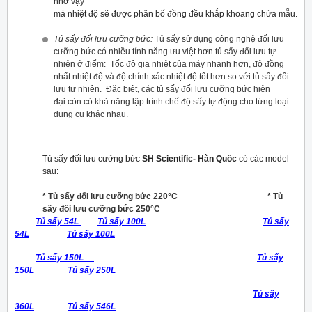
nhờ vậy
mà nhiệt độ sẽ được phân bố đồng đều khắp khoang chứa mẫu.
Tủ sấy đối lưu cưỡng bức:
Tủ sấy sử dụng công nghệ đối lưu
cưỡng bức có nhiều tính năng ưu việt hơn tủ sấy đối lưu tự
nhiên ở điểm:
Tốc độ gia nhiệt của máy
nhanh hơn
, độ đồng
nhất nhiệt độ và độ chính xác nhiệt độ tốt hơn so với tủ sấy đối
lưu tự nhiên. Đặc biệt, các tủ sấy đối lưu cưỡng bức hiện
đại còn có khả năng lập trình chế độ sấy tự động cho từng loại
dụng cụ khác nhau.
Tủ sấy đối lưu cưỡng bức
SH Scientific- Hàn Quốc
có các model
sau:
* Tủ sấy đối lưu cưỡng bức 220°C * Tủ
sấy đối lưu cưỡng bức 250°C
Tủ sấy 54L
Tủ sấy 100L
Tủ sấy
54L
Tủ sấy 100L
Tủ sấy 150L
Tủ sấy
150L
Tủ sấy 250L
Tủ sấy
360L
Tủ sấy 546L