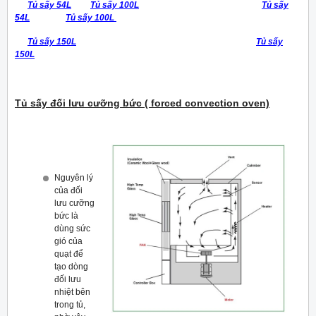
Tủ sấy 54L
Tủ sấy 100L
Tủ sấy
54L
Tủ sấy 100L
Tủ sấy 150L
Tủ sấy
150L
Tủ sấy đối lưu cưỡng bức ( forced convection oven)
Nguyên lý
của đối
lưu cưỡng
bức là
dùng sức
gió của
quạt để
tạo dòng
đối lưu
nhiệt bên
trong tủ,