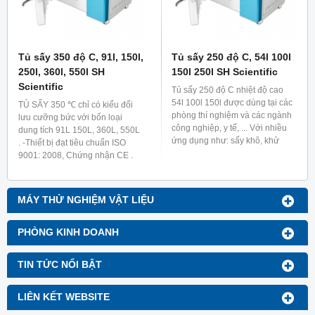
Tủ sấy 350 độ C, 91l, 150l,
Tủ sấy 250 độ C, 54l 100l
250l, 360l, 550l SH
150l 250l SH Scientific
Scientific
Tủ sấy 250 độ C nhiệt độ cao
54l 100l 150l được dùng tại các
TỦ SẤY 350 ℃ chỉ có kiểu đối
phòng thí nghiệm và các ngành
lưu cưỡng bức với bốn loại
công nghiệp, y tế, ... Với nhiều
dung tích 91L 150L, 360L, 550L
ứng dụng như: sấy khô, khử
. -Thiết bị đạt tiêu chuẩn ISO
trùng, ủ và nhiều chức năng
9001: 2008, Chứng nhận CE .
khác.
MÁY THỬ NGHIỆM VẬT LIỆU
PHÒNG KINH DOANH
TIN TỨC NỔI BẬT
LIÊN KẾT WEBSITE