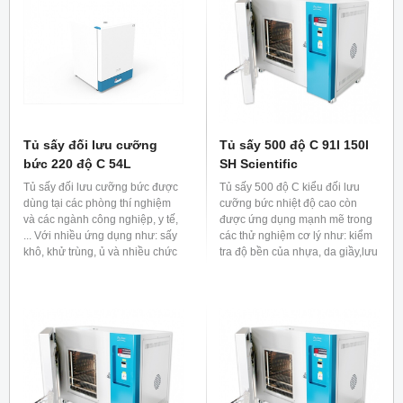
Tủ sấy đối lưu cưỡng
Tủ sấy 500 độ C 91l 150l
bức 220 độ C 54L
SH Scientific
Tủ sấy đối lưu cưỡng bức được
Tủ sấy 500 độ C kiểu đối lưu
dùng tại các phòng thí nghiệm
cưỡng bức nhiệt độ cao còn
và các ngành công nghiệp, y tế,
được ứng dụng mạnh mẽ trong
... Với nhiều ứng dụng như: sấy
các thử nghiệm cơ lý như: kiểm
khô, khử trùng, ủ và nhiều chức
tra độ bền của nhựa, da giầy,lưu
năng khác.
hóa cao su, các linh kiện điện
tử… và nhiều ứng dụng khác.