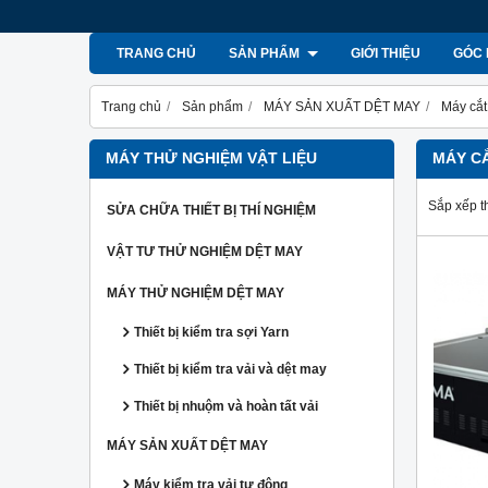
TRANG CHỦ
SẢN PHẨM
GIỚI THIỆU
GÓC 
Trang chủ
Sản phẩm
MÁY SẢN XUẤT DỆT MAY
Máy cắt
MÁY THỬ NGHIỆM VẬT LIỆU
MÁY CẮ
Sắp xếp t
SỬA CHỮA THIẾT BỊ THÍ NGHIỆM
VẬT TƯ THỬ NGHIỆM DỆT MAY
MÁY THỬ NGHIỆM DỆT MAY
Thiết bị kiểm tra sợi Yarn
Thiết bị kiểm tra vải và dệt may
Thiết bị nhuộm và hoàn tất vải
MÁY SẢN XUẤT DỆT MAY
Máy kiểm tra vải tự động