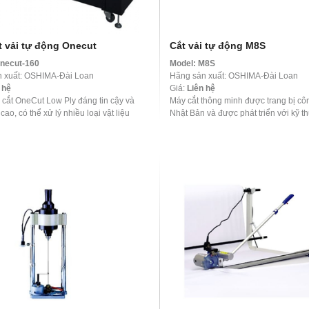
t vải tự động Onecut
Cắt vải tự động M8S
necut-160
Model:
M8S
 xuất: OSHIMA-Đài Loan
Hãng sản xuất: OSHIMA-Đài Loan
 hệ
Giá:
Liên hệ
 cắt OneCut Low Ply đáng tin cậy và
Máy cắt thông minh được trang bị c
cao, có thể xử lý nhiều loại vật liệu
Nhật Bản và được phát triển với kỹ t
ải kỹ thuật, vật liệu tổng hợp, da ...
Đài Loan. Những máy thông minh n
trang bị nền tảng quản ...