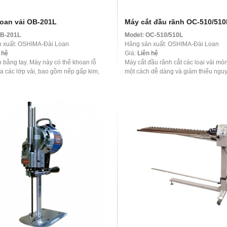
oan vải OB-201L
Máy cắt đầu rãnh OC-510/510
B-201L
Model:
OC-510/510L
 xuất: OSHIMA-Đài Loan
Hãng sản xuất: OSHIMA-Đài Loan
 hệ
Giá:
Liên hệ
 bằng tay. Máy này có thể khoan lỗ
Máy cắt đầu rãnh cắt các loại vải m
a các lớp vải, bao gồm nếp gấp kim,
một cách dễ dàng và giảm thiểu ngu
 mi, lỗ cúc, phi tiêu, đệm ghế xe ...
hỏng vật liệu. Động cơ mạnh mẽ giúp
xác, giảm ...