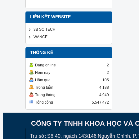
LIÊN KẾT WEBSITE
3B SCITECH
WANCE
THỐNG KÊ
Đang online
2
Hôm nay
2
Hôm qua
105
Trong tuần
4,188
Trong tháng
4,949
Tổng cộng
5,547,472
CÔNG TY TNHH KHOA HỌC VÀ 
Trụ sở: Số 40, ngách 143/146 Nguyễn Chính, P. T