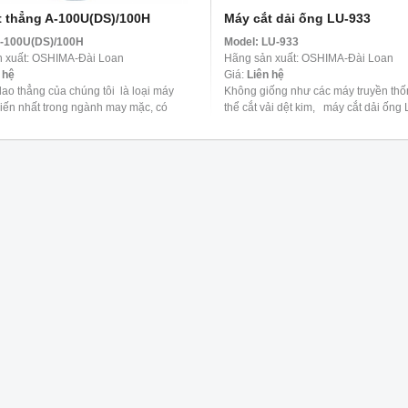
t thẳng A-100U(DS)/100H
Máy cắt dải ống LU-933
-100U(DS)/100H
Model:
LU-933
 xuất: OSHIMA-Đài Loan
Hãng sản xuất: OSHIMA-Đài Loan
 hệ
Giá:
Liên hệ
dao thẳng của chúng tôi là loại máy
Không giống như các máy truyền thố
biến nhất trong ngành may mặc, có
thể cắt vải dệt kim, máy cắt dải ốn
cắt mọi loại vải từ chất liệu mỏng đến
có thể cắt bất kỳ loại vải nào thành dả