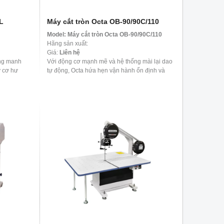
L
Máy cắt tròn Octa OB-90/90C/110
Model:
Máy cắt tròn Octa OB-90/90C/110
Hãng sản xuất:
Giá:
Liên hệ
ỏng manh
Với động cơ mạnh mẽ và hệ thống mài lại dao
y cơ hư
tự động, Octa hứa hẹn vận hành ổn định và
 cắt chính
hiệu quả, giảm lãng phí và tiết kiệm thời
gian. ...