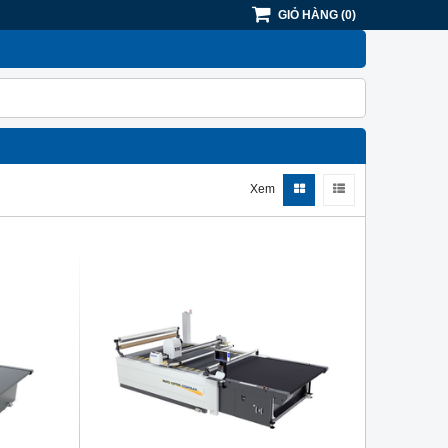
GIỎ HÀNG
(
0
)
Xem