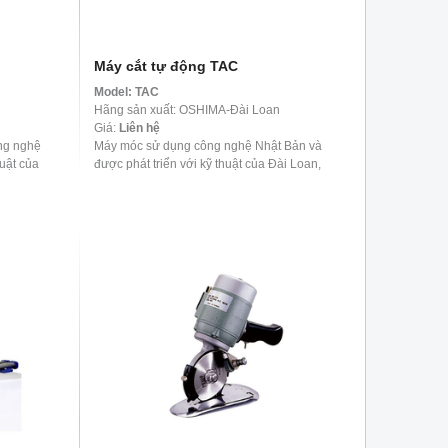
Máy cắt tự động TAC
Model:
TAC
Hãng sản xuất: OSHIMA-Đài Loan
Giá:
Liên hệ
ông nghệ
Máy móc sử dụng công nghệ Nhật Bản và
huật của
được phát triển với kỹ thuật của Đài Loan,
ày được
được thiết kế đặc biệt cho các loại vải mỏng.
Với công nghệ ...