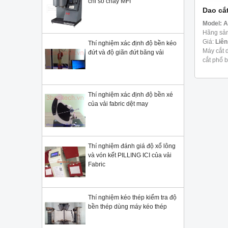
chỉ số chảy MFI
Dao cắ
Model:
A
Hãng sản
Giá:
Liên
Thí nghiệm xác định độ bền kéo
Máy cắt 
đứt và độ giãn đứt băng vải
cắt phổ 
khả năng 
dày ...
Thí nghiệm xác định độ bền xé
của vải fabric dệt may
Thí nghiệm đánh giá độ xổ lông
và vón kết PILLING ICI của vải
Fabric
Thí nghiệm kéo thép kiểm tra độ
bền thép dùng máy kéo thép