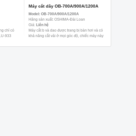
Máy cắt dây OB-700A/900A/1200A
Model:
OB-700A/900A/1200A
Hãng sản xuất: OSHIMA-Đài Loan
Giá:
Liên hệ
ng chỉ có
Máy cắt b và dao được trang bị bàn hơi và có
g LU-933
khả năng cắt vải ở mọi góc độ, chiếc máy này
i ống ...
lý tưởng để cắt chính xác các mẫu. Tốc độ dao
có ...