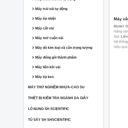
Máy trải vải tự động
Máy cắ
Máy ép nhiệt
Model:
O
Máy cắt vải
Hãng sản
Giá:
Liên
Máy mở cuộn vải
Hệ thống
hiệu quả 
Máy dò kim loại và cân trọng lượng
bao gồm v
Máy đóng gói thành phẩm
Máy liên kết vải
Máy ép keo
MÁY THỬ NGHIỆM NHỰA-CAO SU
THIẾT BỊ KIỂM TRA NGÀNH DA GIẦY
LÒ NUNG SH SCIENTIFIC
TỦ SẤY SH SHSCIENTIFIC