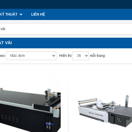
KỸ THUẬT
LIÊN HỆ
 vải
T VẢI
heo
Hiển thị
mỗi trang