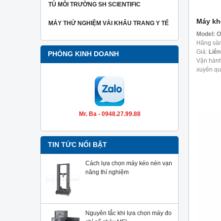
TỦ MÔI TRƯỜNG SH SCIENTIFIC
Máy kh
MÁY THỬ NGHIỆM VẢI KHẨU TRANG Y TẾ
Model:
O
Hãng sản
Giá:
Liên
PHÒNG KINH DOANH
Vận hành
xuyên qu
túi, áo sơ
Mr. Ba - 0948.27.99.88
TIN TỨC NỔI BẬT
Cách lựa chọn máy kéo nén vạn
năng thí nghiệm
Nguyên tắc khi lựa chọn máy đo