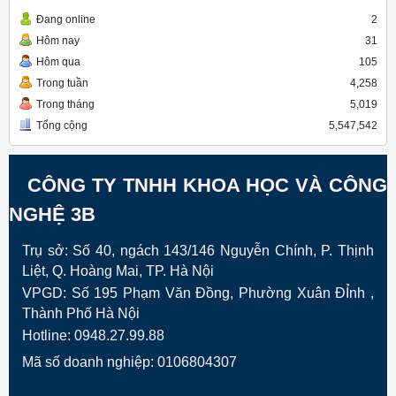
Đang online
2
Hôm nay
31
Hôm qua
105
Trong tuần
4,258
Trong tháng
5,019
Tổng cộng
5,547,542
CÔNG TY TNHH KHOA HỌC VÀ CÔNG
NGHỆ 3B
Trụ sở: Số 40, ngách 143/146 Nguyễn Chính, P. Thịnh
Liệt, Q. Hoàng Mai, TP. Hà Nội
VPGD:
Số 195 Phạm Văn Đồng, Phường Xuân ĐỈnh ,
Thành Phố Hà Nội
Hotline: 0948.27.99.88
Mã số doanh nghiệp: 0106804307