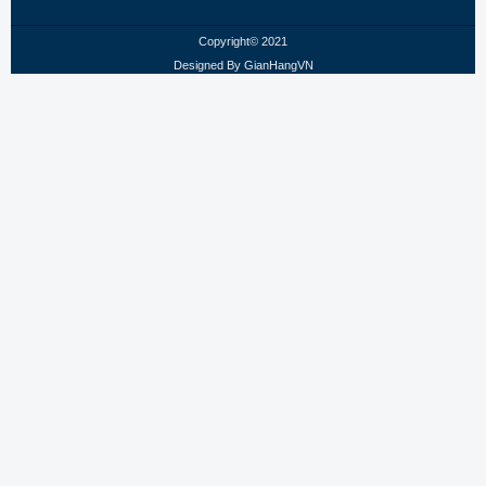
Copyright© 2021
Designed By
GianHangVN