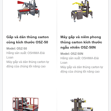
Gấp và dán thùng carton
Máy gấp và niêm phong
cùng kích thước OSZ-50
thùng carton kích thước
ngẫu nhiên OSZ-50N
Model:
OSZ-50
Hãng sản xuất: OSHIMA-Đài
Model:
OSZ-50N
Loan
Hãng sản xuất: OSHIMA-Đài
Máy gấp và dán thùng carton tự
Loan
động của chúng tôi nâng cao
Máy gấp và dán thùng carton tự
hiệu quả đóng gói bằng cách
động của chúng tôi nâng cao
gấp liền bốn cạnh của hộp và
hiệu quả đóng gói bằng cách
dán băng dính chắc chắn ...
gấp cả bốn mặt của hộp một
cách thành thạo và cố ...