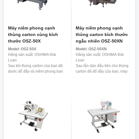
Máy niêm phong cạnh
Máy niêm phong cạnh
thùng carton cùng kích
thùng carton kích thước
thước OSZ-50X
ngẫu nhiên OSZ-50XN
Model:
OSZ-50X
Model:
OSZ-50XN
Hãng sản xuất: OSHIMA-Đài
Hãng sản xuất: OSHIMA-Đài
Loan
Loan
Sau khi thùng carton của bạn đã
Sau lần dán đầu tiên cho thùng
được đổ đầy và niêm phong ban
carton đã đổ đầy của bạn, máy
đầu, máy dán cạnh thùng carton
dán cạnh thùng carton tự động
tự động của chúng tôi sẽ tiến
của chúng tôi sẽ hoạt động, đảm
hành để cố định ...
bảo an toàn tuyệt ...