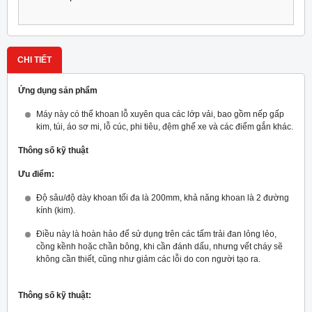
CHI TIẾT
Ứng dụng sản phẩm
Máy này có thể khoan lỗ xuyên qua các lớp vải, bao gồm nếp gấp
kim, túi, áo sơ mi, lỗ cúc, phi tiêu, đệm ghế xe và các điểm gắn khác.
Thông số kỹ thuật
Ưu điểm:
Độ sâu/độ dày khoan tối đa là 200mm, khả năng khoan là 2 đường
kính (kim).
Điều này là hoàn hảo để sử dụng trên các tấm trải đan lỏng lẻo,
cồng kềnh hoặc chần bông, khi cần đánh dấu, nhưng vết cháy sẽ
không cần thiết, cũng như giảm các lỗi do con người tạo ra.
Thông số kỹ thuật: