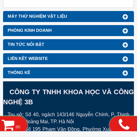
gấp và ủi mà không cần dùng
quần áo khác nhau, bao gồm đồ
thêm máy dán. Máy này được
lót nữ, áo sơ mi và quần áo chức
thiết kế đặc biệt để làm dây ...
năng như ...
MÁY THỬ NGHIỆM VẬT LIỆU
PHÒNG KINH DOANH
TIN TỨC NỔI BẬT
LIÊN KẾT WEBSITE
THỐNG KÊ
CÔNG TY TNHH KHOA HỌC VÀ CÔNG
NGHỆ 3B
Trụ sở: Số 40, ngách 143/146 Nguyễn Chính, P. Thịnh
Liệt, Q. Hoàng Mai, TP. Hà Nội
(
0
)
VPGD:
Số 195 Phạm Văn Đồng, Phường Xuân ĐỈnh ,
Thành Phố Hà Nội