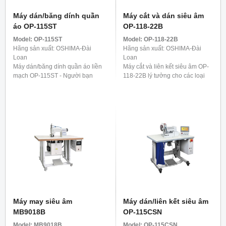
Máy dán/băng dính quần
Máy cắt và dán siêu âm
áo OP-115ST
OP-118-22B
Model:
OP-115ST
Model:
OP-118-22B
Hãng sản xuất: OSHIMA-Đài
Hãng sản xuất: OSHIMA-Đài
Loan
Loan
Máy dán/băng dính quần áo liền
Máy cắt và liên kết siêu âm OP-
mạch OP-115ST - Người bạn
118-22B lý tưởng cho các loại
đồng hành lý tưởng cho quần.
vải co giãn có sợi tổng hợp,
Nó được phát triển đặc biệt để
chẳng hạn như đồ lót, áo phông
gia cố các dải bên của quần, ...
và các mặt hàng ...
Máy may siêu âm
Máy dán/liên kết siêu âm
MB9018B
OP-115CSN
Model:
MB9018B
Model:
OP-115CSN