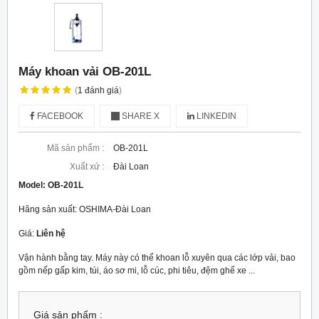
Máy khoan vải OB-201L
(
1
đánh giá
)
FACEBOOK
SHARE X
LINKEDIN
Mã sản phẩm :
OB-201L
Xuất xứ :
Đài Loan
Model:
OB-201L
Hãng sản xuất: OSHIMA-Đài Loan
Giá:
Liên hệ
Vận hành bằng tay. Máy này có thể khoan lỗ xuyên qua các lớp vải, bao
gồm nếp gấp kim, túi, áo sơ mi, lỗ cúc, phi tiêu, đệm ghế xe ...
Giá sản phẩm :