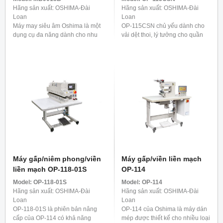
Hãng sản xuất: OSHIMA-Đài
Hãng sản xuất: OSHIMA-Đài
Loan
Loan
Máy may siêu âm Oshima là một
OP-115CSN chủ yếu dành cho
dụng cụ đa năng dành cho nhu
vải dệt thoi, lý tưởng cho quần
cầu đa dạng ngày nay. Nó
áo ngoài trời và trang phục thiết
không chỉ lý tưởng cho sản xuất
thực như áo mưa, đồ bơi và điền
hàng dệt gia dụng ...
kinh. Để cung cấp ...
Máy gấp/niêm phong/viền
Máy gấp/viền liền mạch
liền mạch OP-118-01S
OP-114
Model:
OP-118-01S
Model:
OP-114
Hãng sản xuất: OSHIMA-Đài
Hãng sản xuất: OSHIMA-Đài
Loan
Loan
OP-118-01S là phiên bản nâng
OP-114 của Oshima là máy dán
cấp của OP-114 có khả năng
mép được thiết kế cho nhiều loại