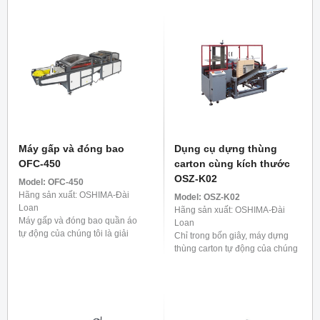
Máy gấp và đóng bao
Dụng cụ dựng thùng
OFC-450
carton cùng kích thước
OSZ-K02
Model:
OFC-450
Hãng sản xuất: OSHIMA-Đài
Model:
OSZ-K02
Loan
Hãng sản xuất: OSHIMA-Đài
Máy gấp và đóng bao quần áo
Loan
tự động của chúng tôi là giải
Chỉ trong bốn giây, máy dựng
pháp cực kỳ hiệu quả cho quy
thùng carton tự động của chúng
trình trước khi vận chuyển. Nó
tôi sẽ giúp thùng carton của bạn
có thể xử lý ...
trở nên sống động, đóng kín đáy
một cách chắc chắn. Một ...