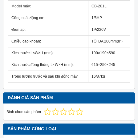
Model máy:
OB-201L
Công suất động cơ:
1/6HP
Điện áp:
1P/220V
Chiều cao khoan:
TỐI ĐA 200mm(8”)
Kích thước L×W×H (mm):
190×190×590
Kích thước đóng thùng L×W×H (mm):
615×250×245
Trọng lượng trước và sau khi đóng máy
16/87kg
ĐÁNH GIÁ SẢN PHẨM
Bình chọn sản phẩm:
SẢN PHẨM CÙNG LOẠI