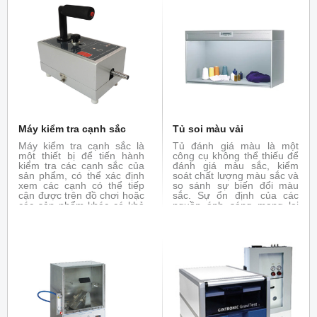
Máy kiểm tra cạnh sắc
Tủ soi màu vải
Máy kiểm tra cạnh sắc là
Tủ đánh giá màu là một
một thiết bị để tiến hành
công cụ không thể thiếu để
kiểm tra các cạnh sắc của
đánh giá màu sắc, kiểm
sản phẩm, có thể xác định
soát chất lượng màu sắc và
xem các cạnh có thể tiếp
so sánh sự biến đổi màu
cận được trên đồ chơi hoặc
sắc. Sự ổn định của các
các sản phẩm khác có khả
nguồn ánh sáng mang lại
năng gây thương tích hay
điều kiện xem tuyệt vời cho
không.
các quyết định quan trọng
về màu sắc đáng tin cậy
dưới ánh sáng tiêu chuẩn.
Đảm bảo sự thống nhất và
nhất quán thông qua chuỗi
cung ứng toàn cầu, giúp
làm nổi bật chất lượng màu
sắc.