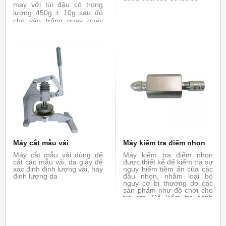
động nhờ chế độ lọc số.
may với túi đậu có trọng
lượng 450g ± 10g sau đó
cho vào trống quay quay
với tốc độ không đổi chịu
tác động của đinh gắn trên
các thanh ghim.Thích hợp
cho vải dệt thoi và dệt kim.
Đáp ứng tiêu chuẩn ASTM
D5362, JIS L1058
Máy cắt mẫu vải
Máy kiểm tra điểm nhọn
Máy cắt mẫu vải dùng để
Máy kiểm tra điểm nhọn
cắt các mẫu vải, da giày để
được thiết kế để kiểm tra sự
xác định định lượng vải, hay
nguy hiểm tiềm ẩn của các
định lượng da
đầu nhọn, nhằm loại bỏ
nguy cơ bị thương do các
sản phẩm như đồ chơi cho
trẻ em. Để kiểm tra cạnh
sắc bạn có thể tham khảo
máy kiểm tra cạnh sắc