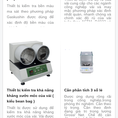
vải cung cấp cho các ngành
Thiết bị kiểm tra bền màu
công nghiệp vải và may
mặc phương pháp xác định
ma sát theo phương pháp
nhất quán, nhanh chóng và
Gaskushin được dùng để
chính xác độ rủ của vải
tuân theo ASTM D4032 và
xác định độ bền màu của
ASTM D1388
vài bằng phương pháp ma
sát hai mặt vải, mặt ở dưới
sẽ di chuyển trục xoay và
mặt trên tác động 1 lực
khoảng 2N xuống mặt dưới.
Thiết bị kiểm tra khả năng
Cân phân tích 3 số lẻ
kháng xước móc của vải (
Được ứng dụng rộng rãi
trong công nghiệp,trong
kiểu bean bag )
phòng thí nghiệm. Cân theo
tỷ trọng. Cân theo định
Thiết bị được sử dụng để
dạng giá trị trọng lượng
kiểm tra khả năng kháng
Gross/ Net. Chế độ cân
xước móc của vải. Vải được