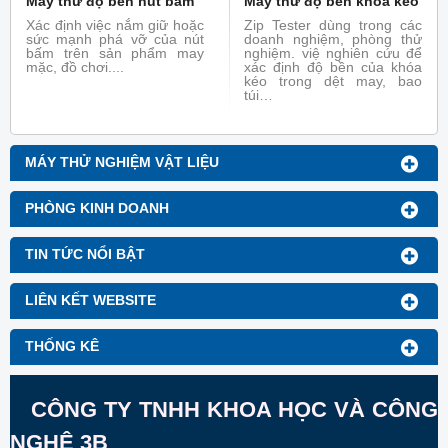
Máy thử độ bền nút bấm
Máy thử độ bền khóa kéo
Xác định việc nắm giữ hoặc
Zip Tester dùng trong các
sức mạnh phá vỡ của nút
doanh nghiệm, phòng thử
bấm trên sản phẩm may
nghiệm. việ nghiên cứu để
mặc, đồ chơi....
xác định độ bền của khóa
kéo trong dệt may, bao
túi…
MÁY THỬ NGHIỆM VẬT LIỆU
PHÒNG KINH DOANH
TIN TỨC NỔI BẬT
LIÊN KẾT WEBSITE
THỐNG KÊ
CÔNG TY TNHH KHOA HỌC VÀ CÔNG
NGHỆ 3B