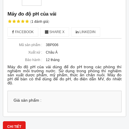
Máy đo độ pH của vải
(
1
đánh giá
)
FACEBOOK
SHARE X
LINKEDIN
Mã sản phẩm :
3BP006
Xuất xứ :
Châu Á
Bảo hành :
12 tháng
Máy đo độ pH của vải dùng để đo pH trong các phòng thí
nghiệm môi trường nước. Sử dụng trong phòng thí nghiệm
sản xuất dược phẩm, mỹ phẩm, thức ăn chăn nuôi. Máy đo
pH để bàn có thể dùng để đo pH, đo điện dẫn MV, đo nhiệt
độ.
Giá sản phẩm :
CHI TIẾT