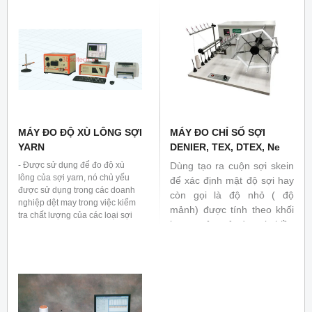
TCVN 5790-1994, ...
MÁY ĐO ĐỘ XÙ LÔNG SỢI
MÁY ĐO CHỈ SỐ SỢI
YARN
DENIER, TEX, DTEX, Ne
- Được sử dụng để đo độ xù
Dùng tạo ra cuộn sợi skein
lông của sợi yarn, nó chủ yếu
để xác định mật độ sợi hay
được sử dụng trong các doanh
còn gọi là độ nhỏ ( độ
nghiệp dệt may trong việc kiểm
mảnh) được tính theo khối
tra chất lượng của các loại sợi
lượng trên một đơn vị chiều
có trong vải fibre thành phẩm và
dài đơn vị Denier, Nm hoặc
sợi yarn.
Ne, Tiêu chuẩn liên quan:
ISO 2060.2, ISO 6963,
ASTM D1907, TCVN 5785