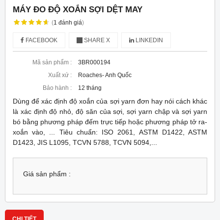
MÁY ĐO ĐỘ XOẮN SỢI DỆT MAY
(
1
đánh giá
)
FACEBOOK
SHARE X
LINKEDIN
Mã sản phẩm :
3BR000194
Xuất xứ :
Roaches- Anh Quốc
Bảo hành :
12 tháng
Dùng để xác định độ xoắn của sợi yarn đơn hay nói cách khác
là xác định độ nhỏ, độ săn của sợi, sợi yarn chập và sợi yarn
bó bằng phương pháp đếm trực tiếp hoặc phương pháp tở ra-
xoắn vào, ... Tiêu chuẩn: ISO 2061, ASTM D1422, ASTM
D1423, JIS L1095, TCVN 5788, TCVN 5094,...
Giá sản phẩm :
CHI TIẾT