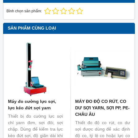
Bình chọn sản phẩm:
SẢN PHẨM CÙNG LOẠI
Máy đo cường lực sợi,
MÁY ĐO ĐỘ CO RÚT, CO
lực kéo đứt sợi yarn
DƯ SỢI YARN, SỢI PP, PE-
CHÂU ÂU
Thiết bị đo cường lực sợi
chỉ yarn đơn, sợi đôi, sợi
Thiết đo độ co rút, co dư
chập. Dùng để kiểm tra lực
sợi được dùng để xác định
kéo đứt sợi, độ giãn dài khi
độ co, tỷ lệ co hoặc lực co