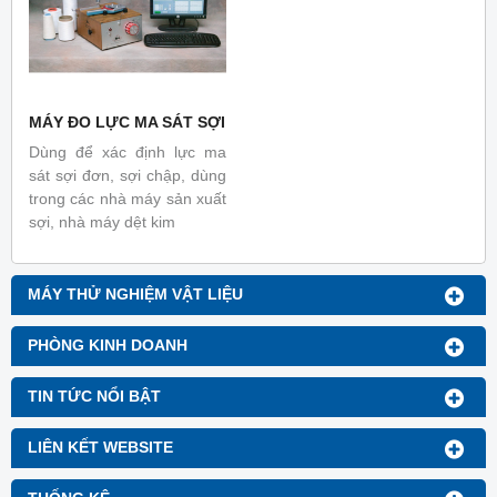
MÁY ĐO LỰC MA SÁT SỢI
Dùng để xác định lực ma
sát sợi đơn, sợi chập, dùng
trong các nhà máy sản xuất
sợi, nhà máy dệt kim
MÁY THỬ NGHIỆM VẬT LIỆU
PHÒNG KINH DOANH
TIN TỨC NỔI BẬT
LIÊN KẾT WEBSITE