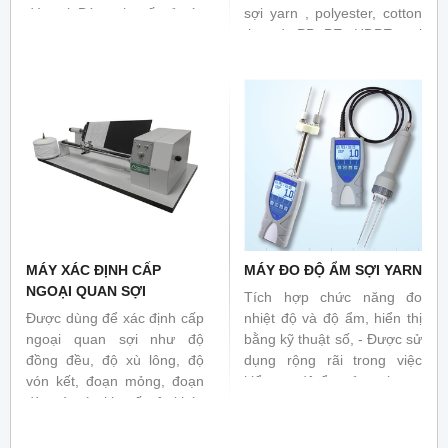
đứt sợi. Dùng cho tất cả các
sợi yarn , polyester, cotton
loại sợi phù hợp theo các
thread, PP, PE, HDPE, sợi
tiêu chuẩn quốc tế ASTM
lốp, ... theo phương pháp
D2256, ASTM D 204, ASTM
tấm nhiệt.
D 434, ASTM D
1578, ASTM D 2653, ASTM
D 3106, ASTM D 2731,
ASTM D 4034, ASTM D
5344, ASTM D 6720, ISO
2062, ISO 3341, ISO 6939,
ISO 9073-3
MÁY XÁC ĐỊNH CẤP
MÁY ĐO ĐỘ ẨM SỢI YARN
NGOẠI QUAN SỢI
Tích hợp chức năng đo
Được dùng để xác định cấp
nhiệt độ và độ ẩm, hiển thị
ngoại quan sợi như độ
bằng kỹ thuật số, - Được sử
đồng đều, độ xù lông, độ
dụng rộng rãi trong việc
vón kết, đoạn mỏng, đoạn
kiểm tra độ ẩm của sợi yarn
dày và các khuyết tật khác
tinh sạch, sợi yarn tổng hợp
trong sợi yarn. Tiêu chuẩn
và các loại sợi hóa học
liên quan: ASTM D2255,
khác.