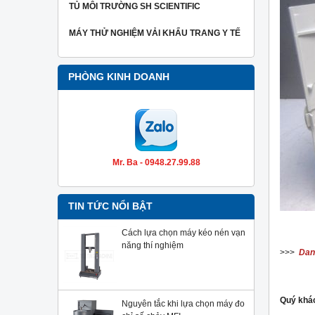
TỦ MÔI TRƯỜNG SH SCIENTIFIC
MÁY THỬ NGHIỆM VẢI KHẨU TRANG Y TẾ
PHÒNG KINH DOANH
Mr. Ba - 0948.27.99.88
TIN TỨC NỔI BẬT
Cách lựa chọn máy kéo nén vạn
năng thí nghiệm
>>>
Dan
Quý khác
Nguyên tắc khi lựa chọn máy đo