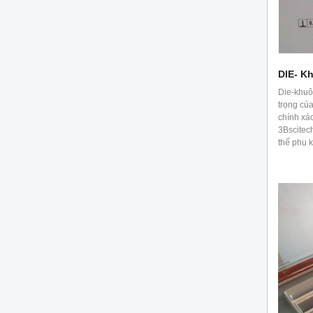
DIE- K
Die-khuô
trọng của
chính xác
3Bscitec
thế phụ 
thế giớ
...