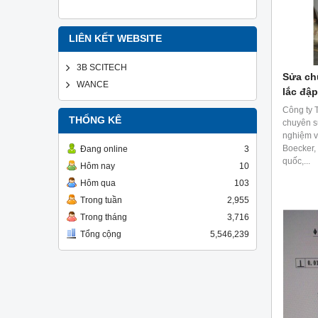
LIÊN KẾT WEBSITE
3B SCITECH
Sửa chữ
WANCE
lắc đập,
Công ty
THỐNG KÊ
chuyên s
nghiệm v
Boecker,
Đang online
3
quốc,...
Hôm nay
10
Hôm qua
103
Trong tuần
2,955
Trong tháng
3,716
Tổng cộng
5,546,239