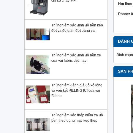
chỉ số chảy MFI
Hot line
Phone: 0
Thí nghiệm xác định độ bền kéo
đứt và độ giãn đứt băng vải
ĐÁNH 
Bình chọn
Thí nghiệm xác định độ bền xé
của vải fabric dệt may
SẢN P
Thí nghiệm đánh giá độ xổ lông
và vón kết PILLING ICI của vải
Fabric
Thí nghiệm kéo thép kiểm tra độ
bền thép dùng máy kéo thép