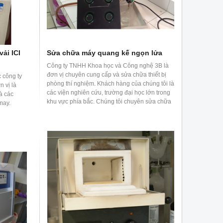
ải ICI
Sửa chữa máy quang kế ngọn lửa
Công ty TNHH Khoa học và Công nghệ 3B là
đơn vị chuyên cung cấp và sửa chữa thiết bị
c công ty
phòng thí nghiệm. Khách hàng của chúng tôi là
n vị là
các viện nghiên cứu, trường đại học lớn trong
à các
khu vực phía bắc. Chúng tôi chuyên sửa chữa
may.
máy quang kế ngọn lửa của Jenway,
Sherwood,...