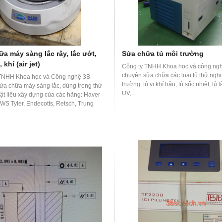
a máy sàng lắc rây, lắc ướt,
Sửa chữa tủ môi trường
 khí (air jet)
Công ty TNHH Khoa học và công ng
chuyên sửa chữa các loại tủ thử ngh
 TNHH Khoa học và Công nghệ 3B
trường: tủ vi khí hậu, tủ sốc nhiệt, tủ 
ửa chữa máy sàng lắc, dùng trong thử
UV,...
ật liệu xây dựng của các hãng: Haver
 WS Tyler, Endecotts, Retsch, Trung