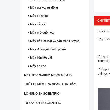
Máy trải vải tự động
Máy ép nhiệt
CHI TIẾT
Máy cắt vải
Sửa chữa
Máy mở cuộn vải
Bảo dưỡn
Máy dò kim loại và cân trọng lượng
Máy đóng gói thành phẩm
Công ty 
Máy liên kết vải
Thermo,
Máy ép keo
Chúng tôi
đại học, 
MÁY THỬ NGHIỆM NHỰA-CAO SU
THIẾT BỊ KIỂM TRA NGÀNH DA GIẦY
LÒ NUNG SH SCIENTIFIC
TỦ SẤY SH SHSCIENTIFIC