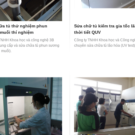
ữa tủ thử nghiệm phun
Sửa chữ tủ kiểm tra gia tốc l
muối thí nghiệm
thời tiết QUV
TNHH Khoa học và công nghệ 3B
Công ty TNHH Khoa học và Công ng
ng cấp và sửa chữa tủ phun sương
chuyên sửa chữa tủ lão hóa (UV test)
 muối).