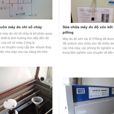
huôn máy đo chỉ số chảy
Sửa chữa máy đo độ vón kết v
pilling
n máy đo chỉ số chảy là bộ phận quan
 thiết bị ảnh hưởng trực tiếp đến độ
Máy đo độ sờn vải ICI Pilling đã đượ
 của chỉ số chảy. Công ty
3B scitech sửa chữa cho rất nhiều đơ
h.vn chuyên cung cấp die- khuôn thay
các nhà máy, các phòng thí nghiệm v
kiện cho máy của các hãng lớn trên
trung tâm nghiên cứu chuyên về dệt 
i như ZWICK, INSTRON, MTS, WANCE,