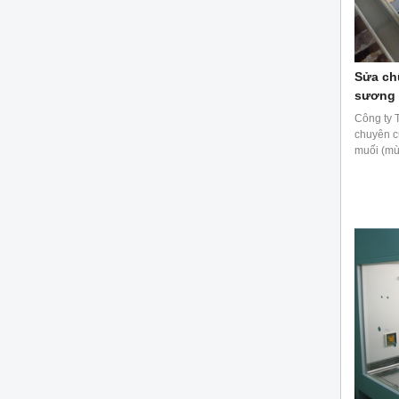
Sửa ch
sương 
Công ty 
chuyên cu
muối (mù