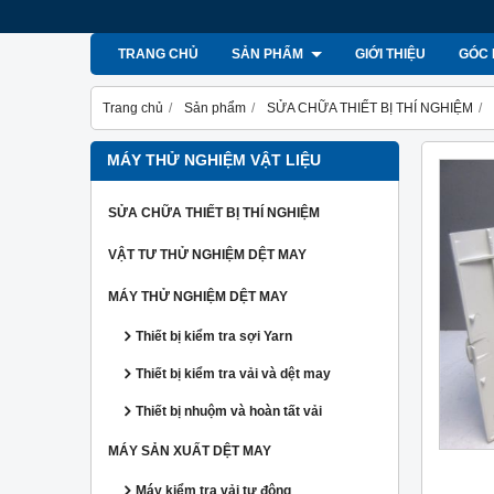
TRANG CHỦ
SẢN PHẨM
GIỚI THIỆU
GÓC 
Trang chủ
Sản phẩm
SỬA CHỮA THIẾT BỊ THÍ NGHIỆM
MÁY THỬ NGHIỆM VẬT LIỆU
SỬA CHỮA THIẾT BỊ THÍ NGHIỆM
VẬT TƯ THỬ NGHIỆM DỆT MAY
MÁY THỬ NGHIỆM DỆT MAY
Thiết bị kiểm tra sợi Yarn
Thiết bị kiểm tra vải và dệt may
Thiết bị nhuộm và hoàn tất vải
MÁY SẢN XUẤT DỆT MAY
Máy kiểm tra vải tự động