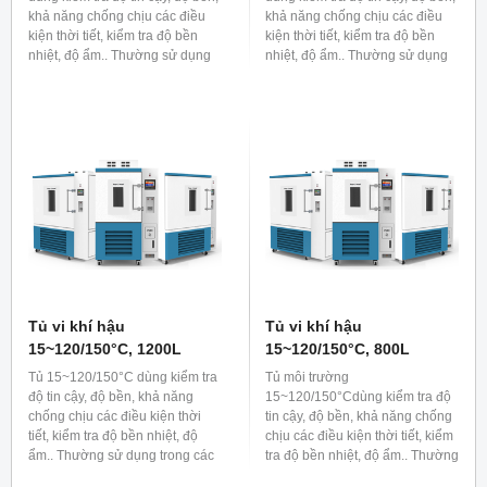
khả năng chống chịu các điều
khả năng chống chịu các điều
kiện thời tiết, kiểm tra độ bền
kiện thời tiết, kiểm tra độ bền
nhiệt, độ ẩm.. Thường sử dụng
nhiệt, độ ẩm.. Thường sử dụng
trong các lĩnh vực công nghiệp
trong các lĩnh vực công nghiệp
như sản xuất ô tô, linh kiện bán
như sản xuất ô tô, linh kiện bán
dẫn, điện tử hoặc dùng nuôi cấy
dẫn, điện tử hoặc dùng nuôi cấy
sinh thực vật trong lĩnh vực sinh
sinh thực vật trong lĩnh vực sinh
học...
học...
Tủ vi khí hậu
Tủ vi khí hậu
15~120/150°C, 1200L
15~120/150°C, 800L
Tủ 15~120/150°C dùng kiểm tra
Tủ môi trường
độ tin cậy, độ bền, khả năng
15~120/150°Cdùng kiểm tra độ
chống chịu các điều kiện thời
tin cậy, độ bền, khả năng chống
tiết, kiểm tra độ bền nhiệt, độ
chịu các điều kiện thời tiết, kiểm
ẩm.. Thường sử dụng trong các
tra độ bền nhiệt, độ ẩm.. Thường
lĩnh vực công nghiệp như sản
sử dụng trong các lĩnh vực công