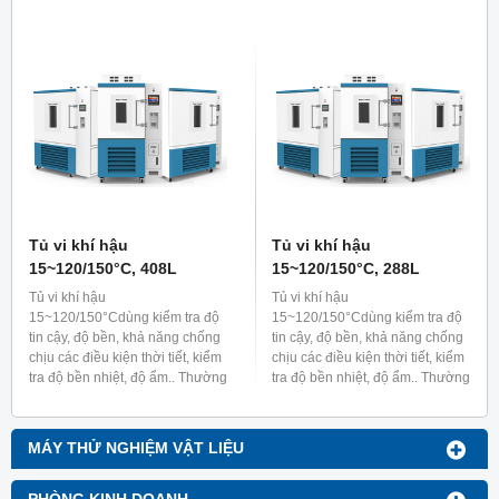
xuất ô tô, linh kiện bán dẫn, điện
nghiệp như sản xuất ô tô, linh
tử hoặc dùng nuôi cấy sinh thực
kiện bán dẫn, điện tử hoặc dùng
vật trong lĩnh vực sinh học...
nuôi cấy sinh thực vật trong lĩnh
vực sinh học...
Tủ vi khí hậu
Tủ vi khí hậu
15~120/150°C, 408L
15~120/150°C, 288L
Tủ vi khí hậu
Tủ vi khí hậu
15~120/150°Cdùng kiểm tra độ
15~120/150°Cdùng kiểm tra độ
tin cậy, độ bền, khả năng chống
tin cậy, độ bền, khả năng chống
chịu các điều kiện thời tiết, kiểm
chịu các điều kiện thời tiết, kiểm
tra độ bền nhiệt, độ ẩm.. Thường
tra độ bền nhiệt, độ ẩm.. Thường
sử dụng trong các lĩnh vực công
sử dụng trong các lĩnh vực công
nghiệp như sản xuất ô tô, linh
nghiệp như sản xuất ô tô, linh
kiện bán dẫn, điện tử hoặc dùng
kiện bán dẫn, điện tử hoặc dùng
MÁY THỬ NGHIỆM VẬT LIỆU
nuôi cấy sinh thực vật trong lĩnh
nuôi cấy sinh thực vật trong lĩnh
vực sinh học...
vực sinh học...