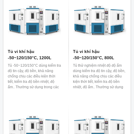
Tủ vi khí hậu
Tủ vi khí hậu
-50~120/150°C, 1200L
-50~120/150°C, 800L
Tủ -50~120/150°C dùng kiểm tra
Tủ thử nghiệm nhiệt độ độ ẩm
độ tin cậy, độ bền, khả năng
dùng kiểm tra độ tin cậy, độ bền,
chống chịu các điều kiện thời
khả năng chống chịu các điều
tiết, kiểm tra độ bền nhiệt, độ
kiện thời tiết, kiểm tra độ bền
ẩm.. Thường sử dụng trong các
nhiệt, độ ẩm.. Thường sử dụng
lĩnh vực công nghiệp như sản
trong các lĩnh vực công nghiệp
xuất ô tô, linh kiện bán dẫn, điện
như sản xuất ô tô, linh kiện bán
tử hoặc dùng nuôi cấy sinh thực
dẫn, điện tử hoặc dùng nuôi cấy
vật trong lĩnh vực sinh học...
sinh thực vật trong lĩnh vực sinh
học...