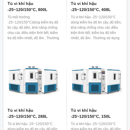
Tủ vi khí hậu
Tủ vi khí hậu
-25~120/150°C, 800L
-25~120/150°C, 408L
Tủ môi trường
Tủ vi khí hậu -25~120/150°C
-25~120/150°Cdùng kiểm tra độ
dùng kiểm tra độ tin cậy, độ bền,
tin cậy, độ bền, khả năng chống
khả năng chống chịu các điều
chịu các điều kiện thời tiết, kiểm
kiện thời tiết, kiểm tra độ bền
tra độ bền nhiệt, độ ẩm.. Thường
nhiệt, độ ẩm.. Thường sử dụng
sử dụng trong các lĩnh vực công
trong các lĩnh vực công nghiệp
nghiệp như sản xuất ô tô, linh
như sản xuất ô tô, linh kiện bán
kiện bán dẫn, điện tử hoặc dùng
dẫn, điện tử hoặc dùng nuôi cấy
nuôi cấy sinh thực vật trong lĩnh
sinh thực vật trong lĩnh vực sinh
vực sinh học...
học...
Tủ vi khí hậu
Tủ vi khí hậu
-25~120/150°C, 288L
-25~120/150°C, 150L
Tủ vi khí hậu -25~120/150°C
Tủ vi khí hậu -25~120/150°C
dùng kiểm tra độ tin cậy, độ bền,
dùng kiểm tra độ tin cậy, độ bền,