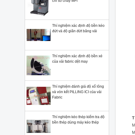
chỉ số chảy MFI
Thí nghiệm xác định độ bền kéo
đứt và độ giãn đứt băng vải
Thí nghiệm xác định độ bền xé
của vải fabric dệt may
Thí nghiệm đánh giá độ xổ lông
và vón kết PILLING ICI của vải
Fabric
Thí nghiệm kéo thép kiểm tra độ
T
bền thép dùng máy kéo thép
M
M