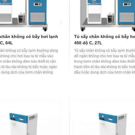
 chân không có bẫy hơi lạnh
Tủ sấy chân không có bẫy hơ
 C, 64L
450 độ C, 27L
hân không có bẫy lạnh thường dùng
Tủ sấy chân không có bẫy lạnh thườ
không cho hơi bay ra từ mẫu vào
để ngăn không cho hơi bay ra từ mẫ
m chân không đảm bảo thiết bị vận
trong bơm chân không đảm bảo thiết 
 bỉ lâu dài không bị bẩn hoặc ngăn
hành bền bỉ lâu dài không bị bẩn ho
 dung dịch của bơm chân không
dầu hoặc dung dịch của bơm chân k
án vào khoang sấy chân không làm
khuếch tán vào khoang sấy chân kh
ng đến mẫu.
ảnh hưởng đến mẫu.