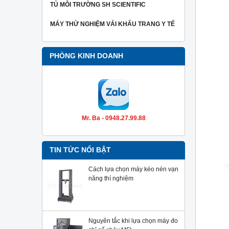
TỦ MÔI TRƯỜNG SH SCIENTIFIC
MÁY THỬ NGHIỆM VẢI KHẨU TRANG Y TẾ
PHÒNG KINH DOANH
Mr. Ba - 0948.27.99.88
TIN TỨC NỔI BẬT
Cách lựa chọn máy kéo nén vạn
năng thí nghiệm
Nguyên tắc khi lựa chọn máy đo