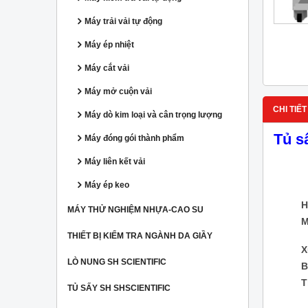
Máy trải vải tự động
Máy ép nhiệt
Máy cắt vải
Máy mở cuộn vải
CHI TIẾT
Máy dò kim loại và cân trọng lượng
Tủ s
Máy đóng gói thành phẩm
Máy liên kết vải
Máy ép keo
H
MÁY THỬ NGHIỆM NHỰA-CAO SU
M
THIẾT BỊ KIỂM TRA NGÀNH DA GIẦY
X
LÒ NUNG SH SCIENTIFIC
B
T
TỦ SẤY SH SHSCIENTIFIC