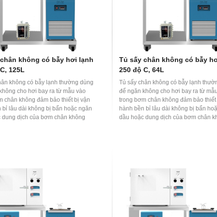
 chân không có bẫy hơi lạnh
Tủ sấy chân không có bẫy hơ
 C, 125L
250 độ C, 64L
hân không có bẫy lạnh thường dùng
Tủ sấy chân không có bẫy lạnh thườ
không cho hơi bay ra từ mẫu vào
để ngăn không cho hơi bay ra từ mẫ
m chân không đảm bảo thiết bị vận
trong bơm chân không đảm bảo thiết 
 bỉ lâu dài không bị bẩn hoặc ngăn
hành bền bỉ lâu dài không bị bẩn ho
 dung dịch của bơm chân không
dầu hoặc dung dịch của bơm chân k
án vào khoang sấy chân không làm
khuếch tán vào khoang sấy chân kh
ng đến mẫu.
ảnh hưởng đến mẫu.