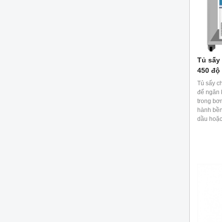
Tủ sấy
450 độ
Tủ sấy c
để ngăn 
trong bơ
hành bền
dầu hoặc
khuếch t
ảnh hưở