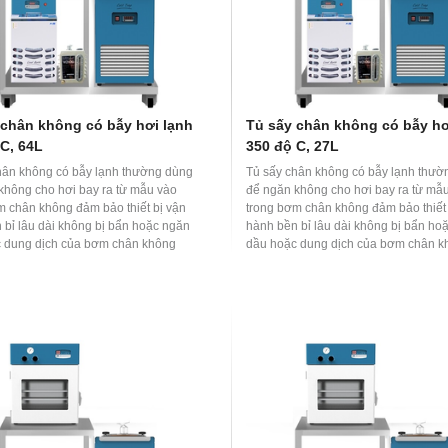
 chân không có bẫy hơi lạnh
Tủ sấy chân không có bẫy hơ
 C, 64L
350 độ C, 27L
hân không có bẫy lạnh thường dùng
Tủ sấy chân không có bẫy lạnh thườ
không cho hơi bay ra từ mẫu vào
để ngăn không cho hơi bay ra từ mẫ
m chân không đảm bảo thiết bị vận
trong bơm chân không đảm bảo thiết 
 bỉ lâu dài không bị bẩn hoặc ngăn
hành bền bỉ lâu dài không bị bẩn ho
 dung dịch của bơm chân không
dầu hoặc dung dịch của bơm chân k
án vào khoang sấy chân không làm
khuếch tán vào khoang sấy chân kh
ng đến mẫu.
ảnh hưởng đến mẫu.