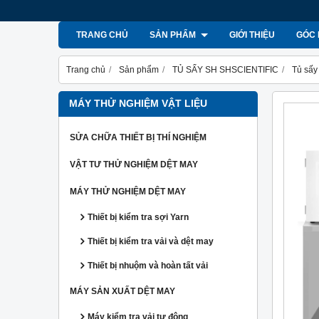
TRANG CHỦ
SẢN PHẨM
GIỚI THIỆU
GÓC 
Trang chủ
Sản phẩm
TỦ SẤY SH SHSCIENTIFIC
Tủ sấy
MÁY THỬ NGHIỆM VẬT LIỆU
SỬA CHỮA THIẾT BỊ THÍ NGHIỆM
VẬT TƯ THỬ NGHIỆM DỆT MAY
MÁY THỬ NGHIỆM DỆT MAY
Thiết bị kiểm tra sợi Yarn
Thiết bị kiểm tra vải và dệt may
Thiết bị nhuộm và hoàn tất vải
MÁY SẢN XUẤT DỆT MAY
Máy kiểm tra vải tự động