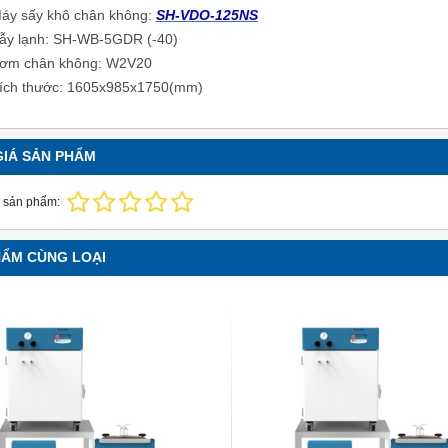
áy sấy khô chân không:
SH-VDO-125NS
ẫy lạnh: SH-WB-5GDR (-40)
ơm chân không: W2V20
ích thước: 1605x985x1750(mm)
GIÁ SẢN PHẨM
 sản phẩm:
HẨM CÙNG LOẠI