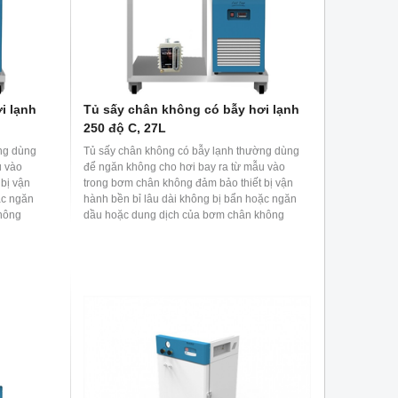
i lạnh
Tủ sấy chân không có bẫy hơi lạnh
250 độ C, 27L
ng dùng
Tủ sấy chân không có bẫy lạnh thường dùng
u vào
để ngăn không cho hơi bay ra từ mẫu vào
bị vận
trong bơm chân không đảm bảo thiết bị vận
ặc ngăn
hành bền bỉ lâu dài không bị bẩn hoặc ngăn
hông
dầu hoặc dung dịch của bơm chân không
ông làm
khuếch tán vào khoang sấy chân không làm
ảnh hưởng đến mẫu.