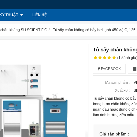
KỸ THUẬT
LIÊN HỆ
 chân không SH SCIENTIFIC
Tủ sấy chân không có bẫy hơi lạnh 450 độ C, 125
Tủ sấy chân không
(
1
đánh giá
FACEBOOK
Mã sản phẩm :
V
Xuất xứ :
S
Tủ sấy chân không có bẫy
trong bơm chân không đảm 
ngăn dầu hoặc dung dịch
làm ảnh hưởng đến mẫu.
Giá sản phẩm :