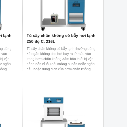
i lạnh
Tủ sấy chân không có bẫy hơi lạnh
250 độ C, 216L
ng dùng
Tủ sấy chân không có bẫy lạnh thường dùng
u vào
để ngăn không cho hơi bay ra từ mẫu vào
bị vận
trong bơm chân không đảm bảo thiết bị vận
ặc ngăn
hành bền bỉ lâu dài không bị bẩn hoặc ngăn
hông
dầu hoặc dung dịch của bơm chân không
ông làm
khuếch tán vào khoang sấy chân không làm
ảnh hưởng đến mẫu.