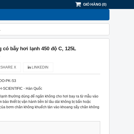
GIỎ HÀNG
(
0
)
L
 có bẫy hơi lạnh 450 độ C, 125L
)
SHARE X
LINKEDIN
DO-PK-S3
H-SCIENTIFIC - Hàn Quốc
 lạnh thường dùng để ngăn không cho hơi bay ra từ mẫu vào
bảo thiết bị vận hành bền bỉ lâu dài không bị bẩn hoặc
 của bơm chân không khuếch tán vào khoang sấy chân không