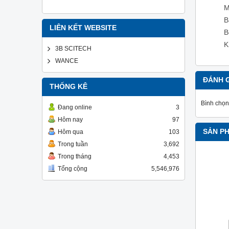
M
B
LIÊN KẾT WEBSITE
B
K
3B SCITECH
WANCE
ĐÁNH 
THỐNG KÊ
Bình chọn
Đang online
3
Hôm nay
97
SẢN P
Hôm qua
103
Trong tuần
3,692
Trong tháng
4,453
Tổng cộng
5,546,976