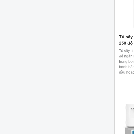
Tủ sấy
250 độ
Tủ sấy c
để ngăn 
trong bơ
hành bền
dầu hoặc
khuếch t
ảnh hưở