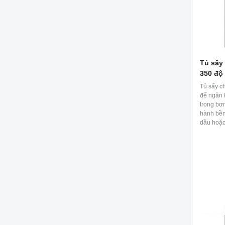
Tủ sấy
350 độ
Tủ sấy c
để ngăn 
trong bơ
hành bền
dầu hoặc
khuếch t
ảnh hưở