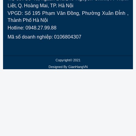
Liệt, Q. Hoàng Mai, TP. Hà Nội
VPGD:
Số 195 Phạm Văn Đồng, Phường Xuân ĐỈnh ,
Thành Phố Hà Nội
Hotline: 0948.27.99.88
Mã số doanh nghiệp: 0106804307
Copyright© 2021
Designed By
GianHangVN