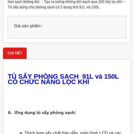
làm sạch không khí. - Tạo ra luồng không khí sạch qua 100 lớp lọc khí. -
Tủ sấy dùng cho phòng sạch có 2 dung tích 91L và 150L
Giá sản phẩm :
CHI TIẾT
TỦ SẤY PHÒNG SẠCH 91L và 150L
CÓ CHỨC NĂNG LỌC KHÍ
A. Ứng dụng tủ sấy phòng sạch:
Thích hợp sấy chất bán dẫn, màn hình LCD và các