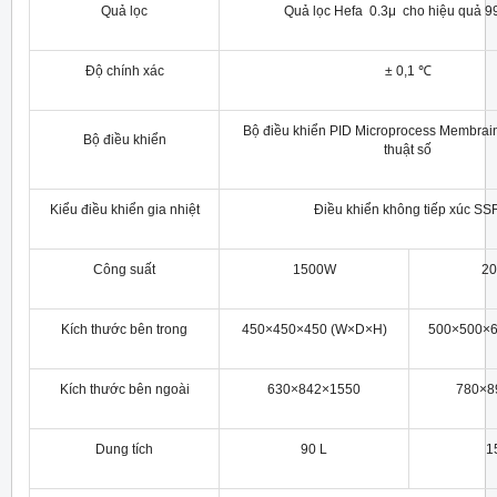
Quả lọc
Quả lọc Hefa 0.3μ cho hiệu quả 
Độ chính xác
± 0,1 ℃
Bộ điều khiển PID Microprocess Membrai
Bộ điều khiển
thuật số
Kiểu điều khiển gia nhiệt
Điều khiển không tiếp xúc SS
Công suất
1500W
2
Kích thước bên trong
450×450×450 (W×D×H)
500×500
×
Kích thước bên ngoài
630×842×1550
780×8
Dung tích
90 L
1