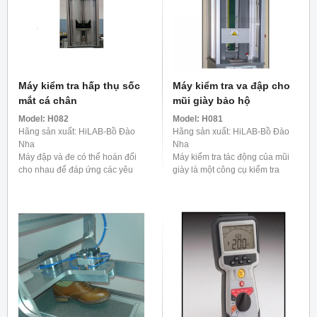
Máy kiểm tra hấp thụ sốc
Máy kiểm tra va đập cho
mắt cá chân
mũi giày bảo hộ
Model:
H082
Model:
H081
Hãng sản xuất: HiLAB-Bồ Đào
Hãng sản xuất: HiLAB-Bồ Đào
Nha
Nha
Máy đập và đe có thể hoán đổi
Máy kiểm tra tác động của mũi
cho nhau để đáp ứng các yêu
giày là một công cụ kiểm tra
cầu của tiêu chuẩn nêu trên. Độ
được thiết kế để đánh giá khả
cao thả được xác định khi tạo
năng chống va đập của giày bảo
các thử ...
hộ, đặc biệt ...