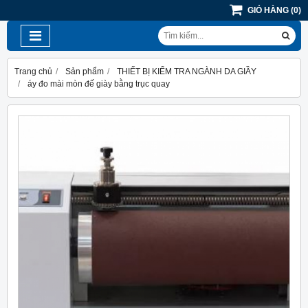
GIỎ HÀNG
(
0
)
Trang chủ
Sản phẩm
THIẾT BỊ KIỂM TRA NGÀNH DA GIẦY
áy đo mài mòn đế giày bằng trục quay