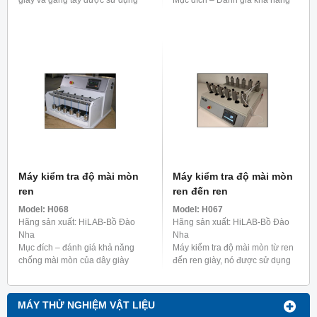
giày và gang tay được sử dụng
Mục đích – Đánh giá khả năng
đặt biệt để kiểm tra độ bền cắt
chống cắt quần áo bảo hộ, giày
của mũ giày, gang tay bảo hộ,
dép và găng tay bằng cưa máy
da..vv... ...
cầm tay.
Máy kiểm tra độ mài mòn
Máy kiểm tra độ mài mòn
ren
ren đến ren
Model:
H068
Model:
H067
Hãng sản xuất: HiLAB-Bồ Đào
Hãng sản xuất: HiLAB-Bồ Đào
Nha
Nha
Mục đích – đánh giá khả năng
Máy kiểm tra độ mài mòn từ ren
chống mài mòn của dây giày
đến ren giày, nó được sử dụng
dép, được thử nghiệm với các lỗ
để xác định khả năng chống mài
xâu tiêu chuẩn, theo BS
mòn của dây giày bằng phương
5131:3.6; TM93
pháp mài mòn ...
MÁY THỬ NGHIỆM VẬT LIỆU