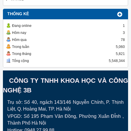
THỐNG KÊ
Đang online
1
Hôm nay
3
Hôm qua
78
Trong tuần
5,060
Trong tháng
5,821
Tổng cộng
5,548,344
CÔNG TY TNHH KHOA HỌC VÀ CÔNG
NGHỆ 3B
Trụ sở: Số 40, ngách 143/146 Nguyễn Chính, P. Thịnh
Liệt, Q. Hoàng Mai, TP. Hà Nội
VPGD:
Số 195 Phạm Văn Đồng, Phường Xuân ĐỈnh ,
Thành Phố Hà Nội
Hotline: 0948.27.99.88