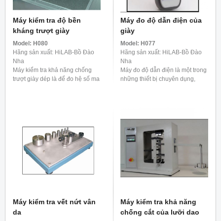
Máy kiểm tra độ bền
Máy đo độ dẫn điện của
kháng trượt giày
giày
Model:
H080
Model:
H077
Hãng sản xuất: HiLAB-Bồ Đào
Hãng sản xuất: HiLAB-Bồ Đào
Nha
Nha
Máy kiểm tra khả năng chống
Máy đo độ dẫn điện là một trong
trượt giày dép là để đo hệ số ma
những thiết bị chuyên dụng,
sát đế, sau đó đánh giá khả
được sử dụng để đo công suất
năng chống trượt của giày.
ion trong các dung dịch mang
dòng điện, hỗ trợ ... Máy kiểm
tra ...
Máy kiểm tra vết nứt vân
Máy kiểm tra khả năng
da
chống cắt của lưỡi dao