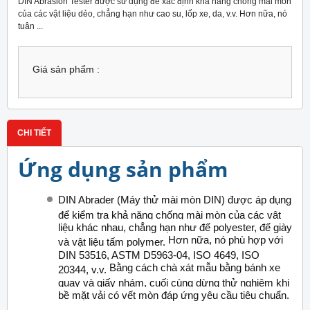
DIN Abrasion Tester được sử dụng để xác định khả năng chống mài mòn
của các vật liệu dẻo, chẳng hạn như cao su, lốp xe, da, v.v. Hơn nữa, nó
tuân ...
Giá sản phẩm :
CHI TIẾT
Ứng dụng sản phẩm
DIN Abrader (Máy thử mài mòn DIN) được áp dụng
để kiểm tra khả năng chống mài mòn của các vật
liệu khác nhau, chẳng hạn như đế polyester, đế giày
Hơn nữa, nó phù hợp với
và vật liệu tấm polymer.
DIN 53516, ASTM D5963-04, ISO 4649, ISO
Bằng cách chà xát mẫu bằng bánh xe
20344, v.v.
quay và giấy nhám, cuối cùng dừng thử nghiệm khi
bề mặt vải có vết mòn đáp ứng yêu cầu tiêu chuẩn.