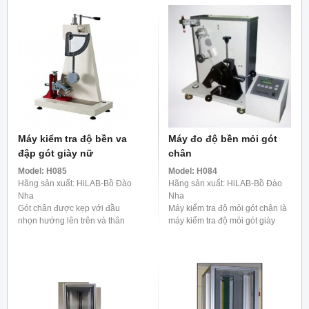
Máy kiểm tra độ bền va
Máy đo độ bền mỏi gót
đập gót giày nữ
chân
Model:
H085
Model:
H084
Hãng sản xuất: HiLAB-Bồ Đào
Hãng sản xuất: HiLAB-Bồ Đào
Nha
Nha
Gót chân được kẹp với đầu
Máy kiểm tra độ mỏi gót chân là
nhọn hướng lên trên và thân
máy kiểm tra độ mỏi gót giày
gần như thẳng đứng chịu các va
dùng để xác định hiệu xuất của
đập đo được từ một quả lắc
gót giày trong việc trống lại các
năng lượng của các va ...
tác động ...