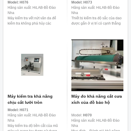
Model:
H076
Model:
H073
Hãng sản xuất: HiLAB-Bồ Đào
Hãng sản xuất: HiLAB-Bồ Đào
Nha
Nha
Máy kiểm tra vết nứt vân da để
Thiết bị kiểm tra độ sắc của dao
kiểm tra không phá hủy các
được gắn ở vị trí có cạnh thẳng
thành phần, bộ phận được sản
đứng và một gói giấy tổng hợp
xuất hàng loạt và bán thành
được phát triển đặc biệt (Không
phẩm để tìm vết nứt, ...
bao gồm) ...
Máy kiểm tra khả năng
Máy đo khả năng cắt cưa
chịu cắt lưỡi tròn
xích của đồ bảo hộ
Model:
H071
Hãng sản xuất: HiLAB-Bồ Đào
Model:
H070
Nha
Hãng sản xuất: HiLAB-Bồ Đào
Máy kiểm tra độ bền cắt của mũ
Nha