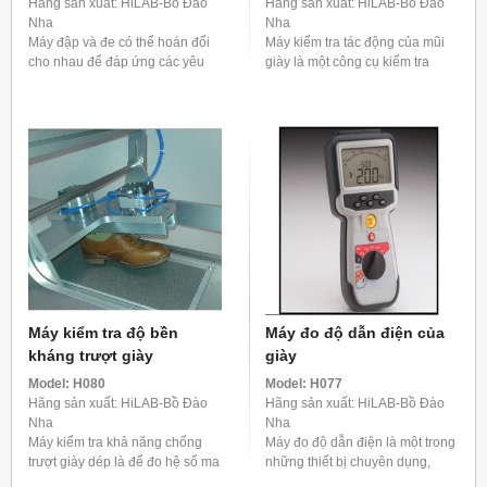
Hãng sản xuất: HiLAB-Bồ Đào
Hãng sản xuất: HiLAB-Bồ Đào
Nha
Nha
Máy đập và đe có thể hoán đổi
Máy kiểm tra tác động của mũi
cho nhau để đáp ứng các yêu
giày là một công cụ kiểm tra
cầu của tiêu chuẩn nêu trên. Độ
được thiết kế để đánh giá khả
cao thả được xác định khi tạo
năng chống va đập của giày bảo
các thử ...
hộ, đặc biệt ...
Máy kiểm tra độ bền
Máy đo độ dẫn điện của
kháng trượt giày
giày
Model:
H080
Model:
H077
Hãng sản xuất: HiLAB-Bồ Đào
Hãng sản xuất: HiLAB-Bồ Đào
Nha
Nha
Máy kiểm tra khả năng chống
Máy đo độ dẫn điện là một trong
trượt giày dép là để đo hệ số ma
những thiết bị chuyên dụng,
sát đế, sau đó đánh giá khả
được sử dụng để đo công suất