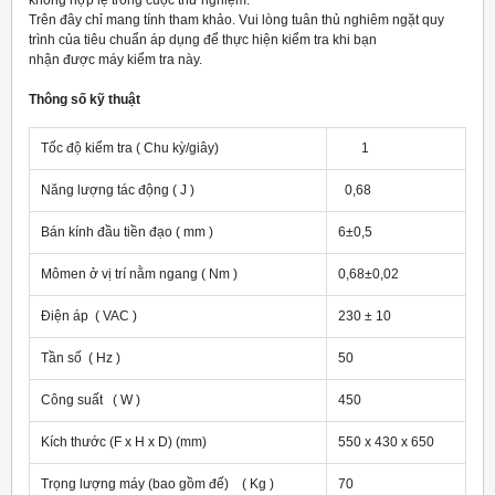
không hợp lệ trong cuộc thử nghiệm.
Trên đây chỉ mang tính tham khảo. Vui lòng tuân thủ nghiêm ngặt quy
trình của tiêu chuẩn áp dụng để thực hiện kiểm tra khi bạn
nhận được máy kiểm tra này.
Thông số kỹ thuật
Tốc độ kiểm tra ( Chu kỳ/giây)
1
Năng lượng tác động ( J )
0,68
Bán kính đầu tiền đạo ( mm )
6±0,5
Mômen ở vị trí nằm ngang ( Nm )
0,68±0,02
Điện áp ( VAC )
230 ± 10
Tần số ( Hz )
50
Công suất ( W )
450
Kích thước (F x H x D) (mm)
550 x 430 x 650
Trọng lượng máy (bao gồm đế) ( Kg )
70