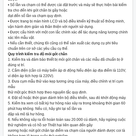
• Số lần va chạm có thể được cài đặt trước và máy sẽ thực hiện bài kiểm
tra cho đến khi gót chân bị gãy hoặc
đạt đến số lần va chạm quy định.
• Được trang bị màn hình LCD và bộ điều khiển kỹ thuật số thông minh,
vận hành đơn giản và thân thiện với người sử dụng.
• Được cấu hình với một con lắc chính xác để tác dụng năng lượng chính
xác lên mẫu vật.
• Nếu cần thiết, chúng tôi cũng có thể sản xuất các dụng cụ phi tiêu
chuẩn trên cơ sở các yêu cầu cụ thể.
Quy trình kiểm tra độ mỏi gót chân
1. Kiểm tra và đảm bảo thiết bị mỏi gót chân và các mẫu đã chuẩn bị ở
đúng vị trí.
2. Cắm điện (cần có máy biến áp di động Nếu điện áp địa điểm là 110V,
vì điện áp tích hợp là 220V).
3. Đưa cụm mẫu thử vào kẹp tương ứng của máy, điều chỉnh vị trí cụm
mẫu
thử một góc thích hợp theo nguyên tắc quy định.
4. Đặt số hoặc thời gian đánh trên bộ điều khiển, sau đó khởi động máy.
5. Kiểm tra xem có bất kỳ hư hỏng nào xảy ra trong khoảng thời gian 60
phút hay không. Nếu có, hãy ghi lại số lần va
đập và mô tả hư hỏng.
6. Nếu không xảy ra lỗi hoàn toàn sau 20.000 cú đánh, hãy ngừng cuộc
thử nghiệm và có hồ sơ Thiệt hại liên quan đến gãy
xương hoặc nứt gót chân tại điểm va chạm của người đánh được coi là