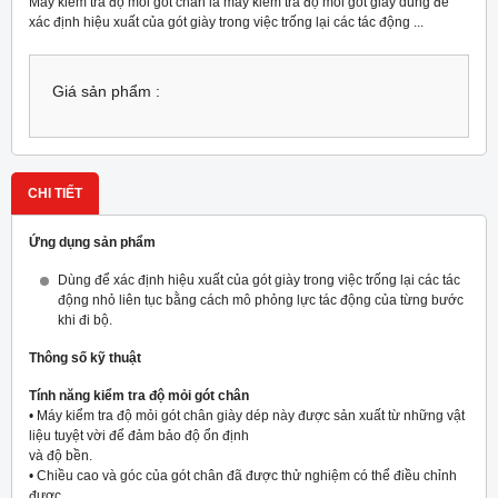
Máy kiểm tra độ mỏi gót chân là máy kiểm tra độ mỏi gót giày dùng để
xác định hiệu xuất của gót giày trong việc trống lại các tác động ...
Giá sản phẩm :
CHI TIẾT
Ứng dụng sản phẩm
Dùng để xác định hiệu xuất của gót giày trong việc trống lại các tác
động nhỏ liên tục bằng cách mô phỏng lực tác động của từng bước
khi đi bộ.
Thông số kỹ thuật
Tính năng kiểm tra độ mỏi gót chân
• Máy kiểm tra độ mỏi gót chân giày dép này được sản xuất từ ​​những vật
liệu tuyệt vời để đảm bảo độ ổn định
và độ bền.
• Chiều cao và góc của gót chân đã được thử nghiệm có thể điều chỉnh
được.