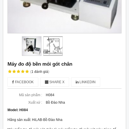
Máy đo độ bền mỏi gót chân
(
1
đánh giá
)
FACEBOOK
SHARE X
LINKEDIN
Mã sản phẩm :
H084
Xuất xứ :
Bồ Đào Nha
Model:
H084
Hãng sản xuất: HiLAB-Bồ Đào Nha