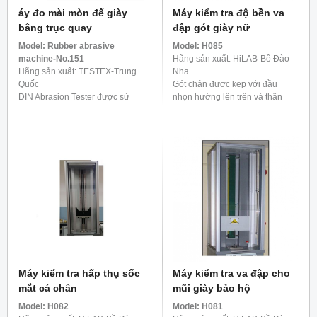
áy đo mài mòn đế giày
Máy kiểm tra độ bền va
bằng trục quay
đập gót giày nữ
Model:
Rubber abrasive
Model:
H085
machine-No.151
Hãng sản xuất: HiLAB-Bồ Đào
Hãng sản xuất: TESTEX-Trung
Nha
Quốc
Gót chân được kẹp với đầu
DIN Abrasion Tester được sử
nhọn hướng lên trên và thân
dụng để xác định khả năng
gần như thẳng đứng chịu các va
chống mài mòn của các vật liệu
đập đo được từ một quả lắc
dẻo, chẳng hạn như cao su, lốp
năng lượng của các va ...
xe, da, v.v. Hơn nữa, nó tuân ...
Máy kiểm tra hấp thụ sốc
Máy kiểm tra va đập cho
mắt cá chân
mũi giày bảo hộ
Model:
H082
Model:
H081