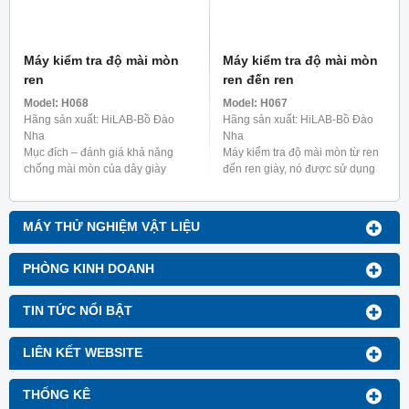
Máy kiểm tra độ mài mòn
Máy kiểm tra độ mài mòn
ren
ren đến ren
Model:
H068
Model:
H067
Hãng sản xuất: HiLAB-Bồ Đào
Hãng sản xuất: HiLAB-Bồ Đào
Nha
Nha
Mục đích – đánh giá khả năng
Máy kiểm tra độ mài mòn từ ren
chống mài mòn của dây giày
đến ren giày, nó được sử dụng
dép, được thử nghiệm với các lỗ
để xác định khả năng chống mài
xâu tiêu chuẩn, theo BS
mòn của dây giày bằng phương
5131:3.6; TM93
pháp mài mòn ...
MÁY THỬ NGHIỆM VẬT LIỆU
PHÒNG KINH DOANH
TIN TỨC NỔI BẬT
LIÊN KẾT WEBSITE
THỐNG KÊ