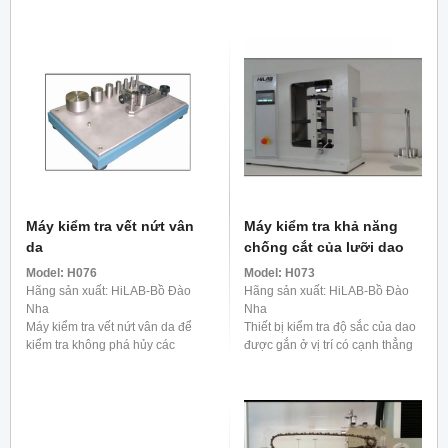
năng chống trượt của giày.
ion trong các dung dịch mang
dòng điện, hỗ trợ ... Máy kiểm
tra ...
Máy kiểm tra vết nứt vân
Máy kiểm tra khả năng
da
chống cắt của lưỡi dao
Model:
H076
Model:
H073
Hãng sản xuất: HiLAB-Bồ Đào
Hãng sản xuất: HiLAB-Bồ Đào
Nha
Nha
Máy kiểm tra vết nứt vân da để
Thiết bị kiểm tra độ sắc của dao
kiểm tra không phá hủy các
được gắn ở vị trí có cạnh thẳng
thành phần, bộ phận được sản
đứng và một gói giấy tổng hợp
xuất hàng loạt và bán thành
được phát triển đặc biệt (Không
phẩm để tìm vết nứt, ...
bao gồm) ...