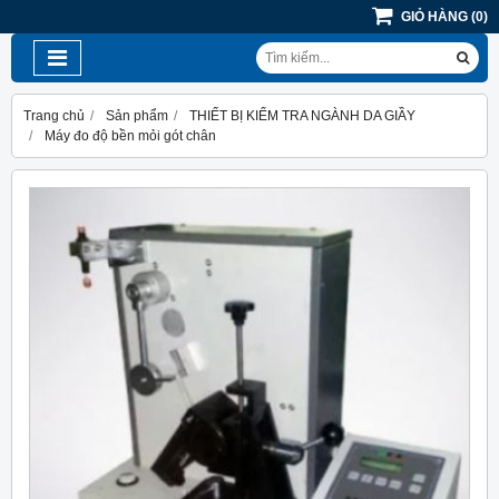
GIỎ HÀNG
(
0
)
Trang chủ
Sản phẩm
THIẾT BỊ KIỂM TRA NGÀNH DA GIẦY
Máy đo độ bền mỏi gót chân