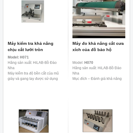
Máy kiểm tra khả năng
Máy đo khả năng cắt cưa
chịu cắt lưỡi tròn
xích của đồ bảo hộ
Model:
H071
Hãng sản xuất: HiLAB-Bồ Đào
Model:
H070
Nha
Hãng sản xuất: HiLAB-Bồ Đào
Máy kiểm tra độ bền cắt của mũ
Nha
giày và gang tay được sử dụng
Mục đích – Đánh giá khả năng
đặt biệt để kiểm tra độ bền cắt
chống cắt quần áo bảo hộ, giày
của mũ giày, gang tay bảo hộ,
dép và găng tay bằng cưa máy
da..vv... ...
cầm tay.