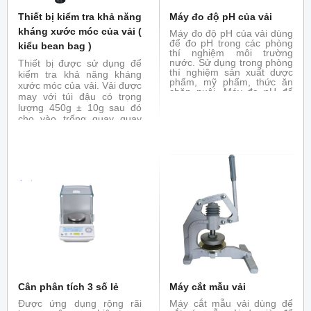
Thiết bị kiểm tra khả năng
Máy đo độ pH của vải
kháng xước móc của vải (
Máy đo độ pH của vải dùng
để đo pH trong các phòng
kiểu bean bag )
thí nghiệm môi trường
nước. Sử dụng trong phòng
Thiết bị được sử dụng để
thí nghiệm sản xuất dược
kiểm tra khả năng kháng
phẩm, mỹ phẩm, thức ăn
xước móc của vải. Vải được
chăn nuôi. Máy đo pH để
may với túi đậu có trọng
bàn có thể dùng để đo pH,
lượng 450g ± 10g sau đó
đo điện dẫn MV, đo nhiệt
cho vào trống quay quay
độ.
với tốc độ không đổi chịu
tác động của đinh gắn trên
các thanh ghim.Thích hợp
cho vải dệt thoi và dệt kim.
Đáp ứng tiêu chuẩn ASTM
D5362, JIS L1058
Cân phân tích 3 số lẻ
Máy cắt mẫu vải
Được ứng dụng rộng rãi
Máy cắt mẫu vải dùng để