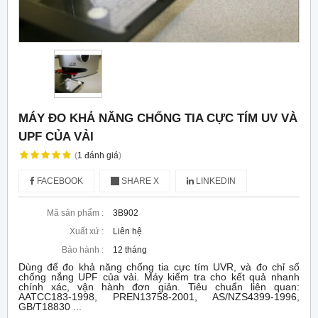
MÁY ĐO KHẢ NĂNG CHỐNG TIA CỰC TÍM UV VÀ
UPF CỦA VẢI
(
1
đánh giá
)
FACEBOOK
SHARE X
LINKEDIN
Mã sản phẩm :
3B902
Xuất xứ :
Liên hệ
Bảo hành :
12 tháng
Dùng để đo khả năng chống tia cực tím UVR, và đo chỉ số
chống nắng UPF của vải. Máy kiểm tra cho kết quả nhanh
chính xác, vận hành đơn giản. Tiêu chuẩn liên quan:
AATCC183-1998, PREN13758-2001, AS/NZS4399-1996,
GB/T18830 ...