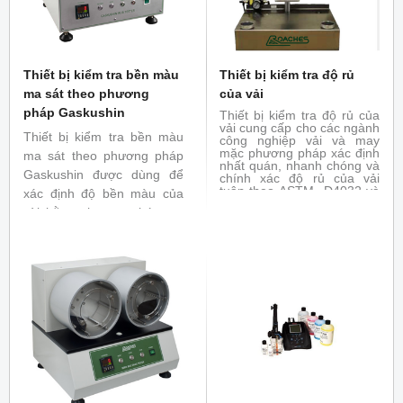
Thiết bị kiểm tra bền màu
Thiết bị kiểm tra độ rủ
ma sát theo phương
của vải
pháp Gaskushin
Thiết bị kiểm tra độ rủ của
vải cung cấp cho các ngành
Thiết bị kiểm tra bền màu
công nghiệp vải và may
mặc phương pháp xác định
ma sát theo phương pháp
nhất quán, nhanh chóng và
Gaskushin được dùng để
chính xác độ rủ của vải
tuân theo ASTM D4032 và
xác định độ bền màu của
ASTM D1388
vài bằng phương pháp ma
sát hai mặt vải, mặt ở dưới
sẽ di chuyển trục xoay và
mặt trên tác động 1 lực
khoảng 2N xuống mặt dưới.