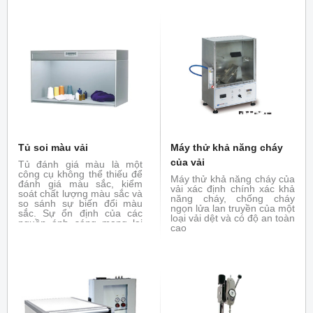
Tủ soi màu vải
Máy thử khả năng cháy
của vải
Tủ đánh giá màu là một
công cụ không thể thiếu để
Máy thử khả năng cháy của
đánh giá màu sắc, kiểm
vải xác định chính xác khả
soát chất lượng màu sắc và
năng cháy, chống cháy
so sánh sự biến đổi màu
ngọn lửa lan truyền của một
sắc. Sự ổn định của các
loại vải dệt và có độ an toàn
nguồn ánh sáng mang lại
cao
điều kiện xem tuyệt vời cho
các quyết định quan trọng
về màu sắc đáng tin cậy
dưới ánh sáng tiêu chuẩn.
Đảm bảo sự thống nhất và
nhất quán thông qua chuỗi
cung ứng toàn cầu, giúp
làm nổi bật chất lượng màu
sắc.