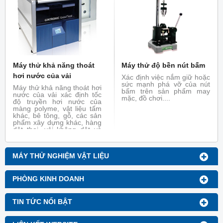
Máy thử khả năng thoát
Máy thử độ bền nút bấm
hơi nước của vải
Xác định việc nắm giữ hoặc
sức mạnh phá vỡ của nút
Máy thử khả năng thoát hơi
bấm trên sản phẩm may
nước của vải xác định tốc
mặc, đồ chơi....
độ truyền hơi nước của
màng polyme, vật liệu tấm
khác, bê tông, gỗ, các sản
phẩm xây dựng khác, hàng
dệt thoi, vải không dệt và
vải phủ, băng, vật liệu vệ
sinh và vật liệu y tế bằng
phương pháp trọng lượng.
MÁY THỬ NGHIỆM VẬT LIỆU
PHÒNG KINH DOANH
TIN TỨC NỔI BẬT