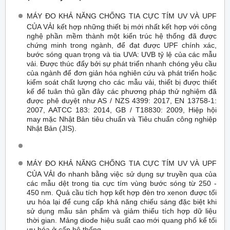
MÁY ĐO KHẢ NĂNG CHỐNG TIA CỰC TÍM UV VÀ UPF
CỦA VẢI kết hợp những thiết bị mới nhất kết hợp với công
nghệ phần mềm thành một kiến trúc hệ thống đã được
chứng minh trong ngành, để đạt được UPF chính xác,
bước sóng quan trọng và tia UVA: UVB tỷ lệ của các mẫu
vải. Được thúc đẩy bởi sự phát triển nhanh chóng yêu cầu
của ngành để đơn giản hóa nghiên cứu và phát triển hoặc
kiểm soát chất lượng cho các mẫu vải, thiết bị được thiết
kế để tuân thủ gần đây các phương pháp thử nghiệm đã
được phê duyệt như AS / NZS 4399: 2017, EN 13758-1:
2007, AATCC 183: 2014, GB / T18830: 2009, Hiệp hội
may mặc Nhật Bản tiêu chuẩn và Tiêu chuẩn công nghiệp
Nhật Bản (JIS).
MÁY ĐO KHẢ NĂNG CHỐNG TIA CỰC TÍM UV VÀ UPF
CỦA VẢI đo nhanh bằng việc sử dụng sự truyền qua của
các mẫu dệt trong tia cực tím vùng bước sóng từ 250 -
450 nm. Quả cầu tích hợp kết hợp đèn tro xenon được tối
ưu hóa lại để cung cấp khả năng chiếu sáng đặc biệt khi
sử dụng mẫu sản phẩm và giảm thiểu tích hợp dữ liệu
thời gian. Mảng diode hiệu suất cao mới quang phổ kế tối
ưu hóa ở cấp hệ thống.