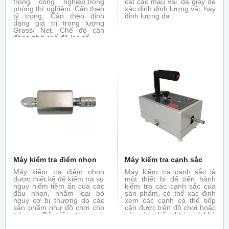
trong công nghiệp,trong
cắt các mẫu vải, da giày để
phòng thí nghiệm. Cân theo
xác định định lượng vải, hay
tỷ trọng. Cân theo định
định lượng da
dạng giá trị trọng lượng
Gross/ Net. Chế độ cân
động nhờ chế độ lọc số.
Máy kiểm tra điểm nhọn
Máy kiểm tra cạnh sắc
Máy kiểm tra điểm nhọn
Máy kiểm tra cạnh sắc là
được thiết kế để kiểm tra sự
một thiết bị để tiến hành
nguy hiểm tiềm ẩn của các
kiểm tra các cạnh sắc của
đầu nhọn, nhằm loại bỏ
sản phẩm, có thể xác định
nguy cơ bị thương do các
xem các cạnh có thể tiếp
sản phẩm như đồ chơi cho
cận được trên đồ chơi hoặc
trẻ em. Để kiểm tra cạnh
các sản phẩm khác có khả
sắc bạn có thể tham khảo
năng gây thương tích hay
máy kiểm tra cạnh sắc
không.