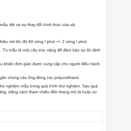
 mẫu dệt và sự thay đổi hình thức của vải.
ều với tốc độ 60 vòng / phút +/- 2 vòng / phút.
m. Tủ mẫu là một cấu trúc nặng để đảm bảo sự ổn định
điều khiển đơn giản được cung cấp cho người điều hành.
gắn chúng vào ống đóng cọc polyurethane.
thử nghiệm mẫu trong quá trình thử nghiệm. Sau quá
lling, bằng cách tham chiếu đến thang mô tả hoặc so