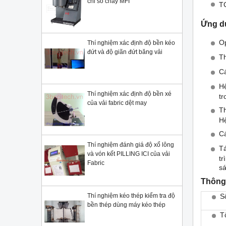
chỉ số chảy MFI
TC
Ứng dụ
Op
Thí nghiệm xác định độ bền kéo
đứt và độ giãn đứt băng vải
Th
Cá
Hệ
Thí nghiệm xác định độ bền xé
tr
của vải fabric dệt may
Th
Hệ
Cá
Thí nghiệm đánh giá độ xổ lông
Tá
và vón kết PILLING ICI của vải
tr
Fabric
sá
Thông 
Thí nghiệm kéo thép kiểm tra độ
S
bền thép dùng máy kéo thép
T