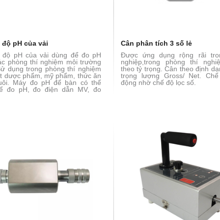
 độ pH của vải
Cân phân tích 3 số lẻ
 độ pH của vải dùng để đo pH
Được ứng dụng rộng rãi tro
ác phòng thí nghiệm môi trường
nghiệp,trong phòng thí ngh
ử dụng trong phòng thí nghiệm
theo tỷ trọng. Cân theo định dạn
t dược phẩm, mỹ phẩm, thức ăn
trọng lượng Gross/ Net. Ch
uôi. Máy đo pH để bàn có thể
động nhờ chế độ lọc số.
ể đo pH, đo điện dẫn MV, đo
.