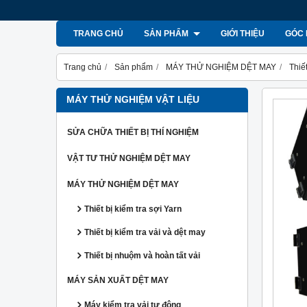
TRANG CHỦ
SẢN PHẨM
GIỚI THIỆU
GÓC 
Trang chủ
Sản phẩm
MÁY THỬ NGHIỆM DỆT MAY
Thiế
MÁY THỬ NGHIỆM VẬT LIỆU
SỬA CHỮA THIẾT BỊ THÍ NGHIỆM
VẬT TƯ THỬ NGHIỆM DỆT MAY
MÁY THỬ NGHIỆM DỆT MAY
Thiết bị kiểm tra sợi Yarn
Thiết bị kiểm tra vải và dệt may
Thiết bị nhuộm và hoàn tất vải
MÁY SẢN XUẤT DỆT MAY
Máy kiểm tra vải tự động