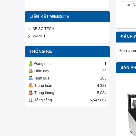
N
LIÊN KẾT WEBSITE
3B SCITECH
WANCE
ĐÁNH 
Bình chọn
THỐNG KÊ
Đang online
1
SẢN P
Hôm nay
39
Hôm qua
105
Trong tuần
4,323
Trong tháng
5,084
Tổng cộng
5,547,607