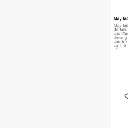
Máy ki
Máy kiể
để kiểm
các đầu
thương
cho trẻ
có thể
sắc