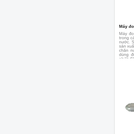
Máy đo
Máy đo
trong c
nước. S
sản xuấ
chăn n
dùng đ
nhiệt độ