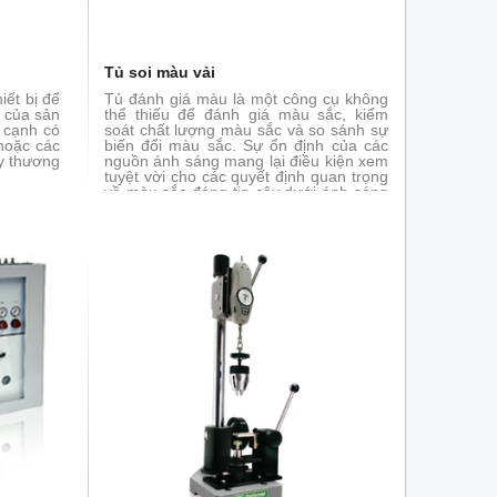
Tủ soi màu vải
iết bị để
Tủ đánh giá màu là một công cụ không
c của sản
thể thiếu để đánh giá màu sắc, kiểm
 cạnh có
soát chất lượng màu sắc và so sánh sự
 hoặc các
biến đổi màu sắc. Sự ổn định của các
y thương
nguồn ánh sáng mang lại điều kiện xem
tuyệt vời cho các quyết định quan trọng
về màu sắc đáng tin cậy dưới ánh sáng
tiêu chuẩn. Đảm bảo sự thống nhất và
nhất quán thông qua chuỗi cung ứng
toàn cầu, giúp làm nổi bật chất lượng
màu sắc.