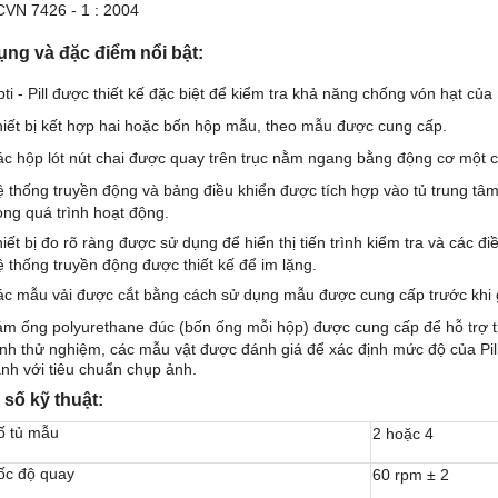
VN 7426 - 1 : 2004
ng và đặc điểm nổi bật:
ti - Pill được thiết kế đặc biệt để kiểm tra khả năng chống vón hạt của
iết bị kết hợp hai hoặc bốn hộp mẫu, theo mẫu được cung cấp.
c hộp lót nút chai được quay trên trục nằm ngang bằng động cơ một chi
 thống truyền động và bảng điều khiển được tích hợp vào tủ trung tâ
ong quá trình hoạt động.
iết bị đo rõ ràng được sử dụng để hiển thị tiến trình kiểm tra và các 
 thống truyền động được thiết kế để im lặng.
c mẫu vải được cắt bằng cách sử dụng mẫu được cung cấp trước khi 
m ống polyurethane đúc (bốn ống mỗi hộp) được cung cấp để hỗ trợ 
ình thử nghiệm, các mẫu vật được đánh giá để xác định mức độ của Pi
nh với tiêu chuẩn chụp ảnh.
số kỹ thuật:
ố tủ mẫu
2 hoặc 4
ốc độ quay
60 rpm ± 2