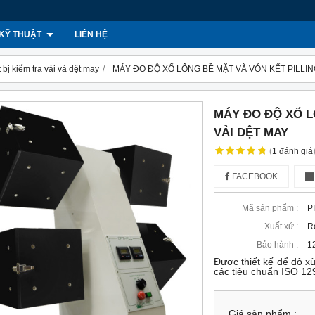
KỸ THUẬT
LIÊN HỆ
t bị kiểm tra vải và dệt may
MÁY ĐO ĐỘ XỔ LÔNG BỀ MẶT VÀ VÓN KẾT PILLING
MÁY ĐO ĐỘ XỔ L
VẢI DỆT MAY
(
1
đánh giá
FACEBOOK
Mã sản phẩm :
P
Xuất xứ :
R
Bảo hành :
12
Được thiết kế để độ xu
các tiêu chuẩn ISO 1
Giá sản phẩm :