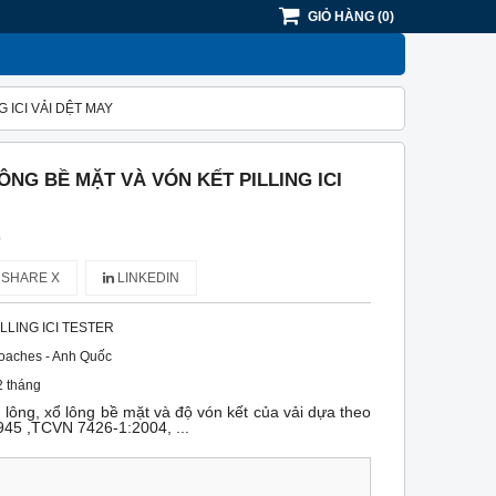
GIỎ HÀNG
(
0
)
 ICI VẢI DỆT MAY
ÔNG BỀ MẶT VÀ VÓN KẾT PILLING ICI
)
SHARE X
LINKEDIN
ILLING ICI TESTER
oaches - Anh Quốc
 tháng
̀ lông, xổ lông bề mặt và độ vón kết của vải dựa theo
2945 ,TCVN 7426-1:2004, ...