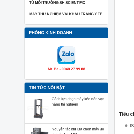
TỦ MÔI TRƯỜNG SH SCIENTIFIC
MÁY THỬ NGHIỆM VẢI KHẨU TRANG Y TẾ
PHÒNG KINH DOANH
Mr. Ba - 0948.27.99.88
TIN TỨC NỔI BẬT
Cách lựa chọn máy kéo nén vạn
năng thí nghiệm
Tiêu c
I
Nguyên tắc khi lựa chọn máy đo