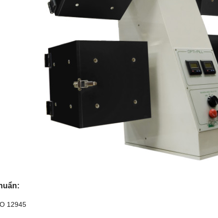
huẩn:
SO 12945