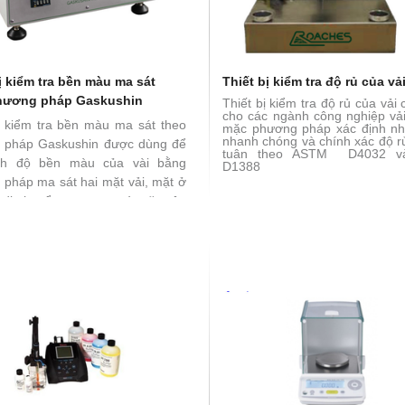
ị kiểm tra bền màu ma sát
Thiết bị kiểm tra độ rủ của vả
hương pháp Gaskushin
Thiết bị kiểm tra độ rủ của vải
cho các ngành công nghiệp vả
ị kiểm tra bền màu ma sát theo
mặc phương pháp xác định nh
nhanh chóng và chính xác độ r
 pháp Gaskushin được dùng để
tuân theo ASTM D4032 v
nh độ bền màu của vài bằng
D1388
pháp ma sát hai mặt vải, mặt ở
 di chuyển trục xoay và mặt trên
ng 1 lực khoảng 2N xuống mặt