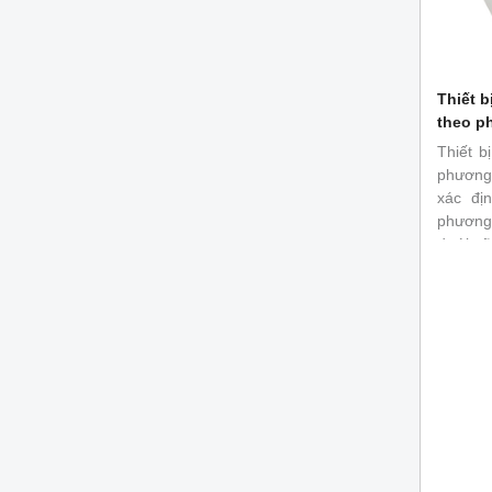
Thiết b
theo p
Thiết b
phương
xác đị
phương 
dưới sẽ
tác độ
dưới.