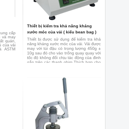
i
Thiết bị kiểm tra khả năng kháng
xước móc của vải ( kiểu bean bag )
 cung cấp
i và may
Thiết bị được sử dụng để kiểm tra khả
ất quán,
năng kháng xước móc của vải. Vải được
ủ của vải
may với túi đậu có trọng lượng 450g ±
à ASTM
10g sau đó cho vào trống quay quay với
tốc độ không đổi chịu tác động của đinh
gắn trên các thanh ghim.Thích hợp cho
vải dệt thoi và dệt kim.
Đáp ứng tiêu
chuẩn ASTM D5362, JIS L1058