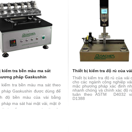
ị kiểm tra bền màu ma sát
Thiết bị kiểm tra độ rủ của vả
hương pháp Gaskushin
Thiết bị kiểm tra độ rủ của vải
cho các ngành công nghiệp vả
ị kiểm tra bền màu ma sát theo
mặc phương pháp xác định nh
nhanh chóng và chính xác độ r
 pháp Gaskushin được dùng để
tuân theo ASTM D4032 v
nh độ bền màu của vài bằng
D1388
pháp ma sát hai mặt vải, mặt ở
 di chuyển trục xoay và mặt trên
ng 1 lực khoảng 2N xuống mặt