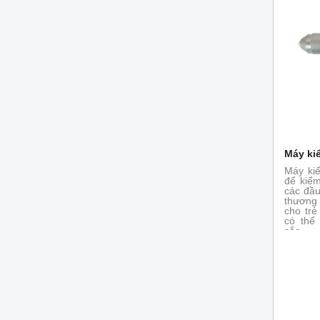
Máy ki
Máy kiể
để kiểm
các đầu
thương
cho trẻ
có thể
sắc