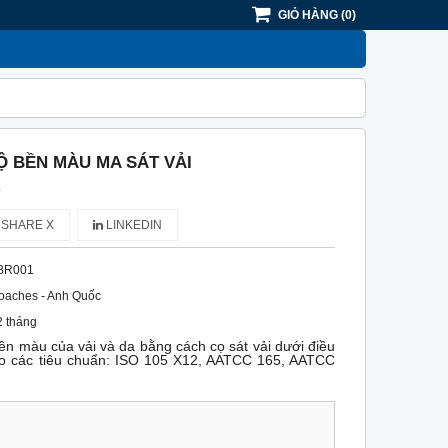
GIỎ HÀNG
(
0
)
Ộ BỀN MÀU MA SÁT VẢI
)
SHARE X
LINKEDIN
BR001
oaches - Anh Quốc
 tháng
̀n màu của vải và da bằng cách cọ sát vải dưới điều
theo các tiêu chuẩn: ISO 105 X12, AATCC 165, AATCC