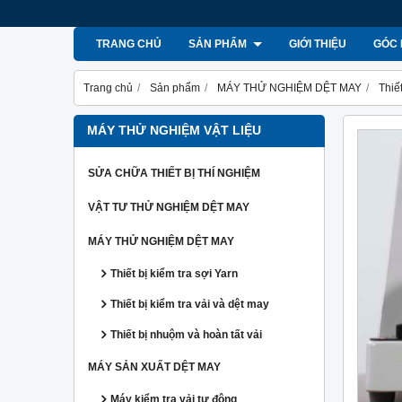
TRANG CHỦ
SẢN PHẨM
GIỚI THIỆU
GÓC 
Trang chủ
Sản phẩm
MÁY THỬ NGHIỆM DỆT MAY
Thiế
MÁY THỬ NGHIỆM VẬT LIỆU
SỬA CHỮA THIẾT BỊ THÍ NGHIỆM
VẬT TƯ THỬ NGHIỆM DỆT MAY
MÁY THỬ NGHIỆM DỆT MAY
Thiết bị kiểm tra sợi Yarn
Thiết bị kiểm tra vải và dệt may
Thiết bị nhuộm và hoàn tất vải
MÁY SẢN XUẤT DỆT MAY
Máy kiểm tra vải tự động