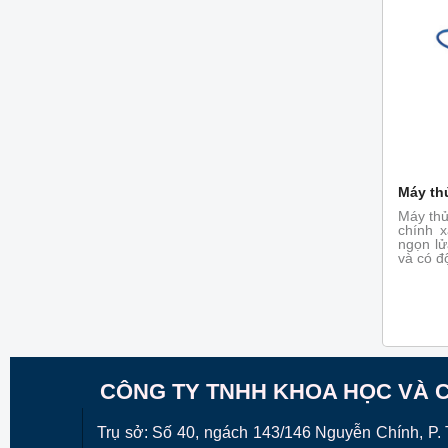
Máy th
Máy thử
chính 
ngọn lử
và có đ
CÔNG TY TNHH KHOA HỌC VÀ 
Trụ sở: Số 40, ngách 143/146 Nguyễn Chính, P. T