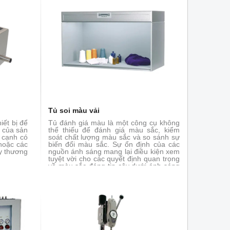
Tủ soi màu vải
iết bị để
Tủ đánh giá màu là một công cụ không
c của sản
thể thiếu để đánh giá màu sắc, kiểm
 cạnh có
soát chất lượng màu sắc và so sánh sự
 hoặc các
biến đổi màu sắc. Sự ổn định của các
y thương
nguồn ánh sáng mang lại điều kiện xem
tuyệt vời cho các quyết định quan trọng
về màu sắc đáng tin cậy dưới ánh sáng
tiêu chuẩn. Đảm bảo sự thống nhất và
nhất quán thông qua chuỗi cung ứng
toàn cầu, giúp làm nổi bật chất lượng
màu sắc.