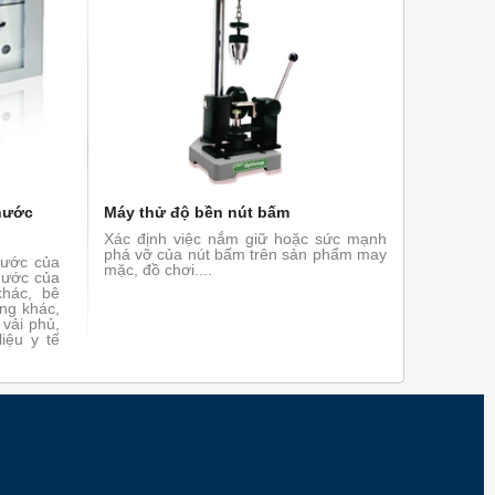
 nước
Máy thử độ bền nút bấm
Xác định việc nắm giữ hoặc sức mạnh
phá vỡ của nút bấm trên sản phẩm may
nước của
mặc, đồ chơi....
 nước của
khác, bê
ng khác,
 vải phủ,
liệu y tế
.