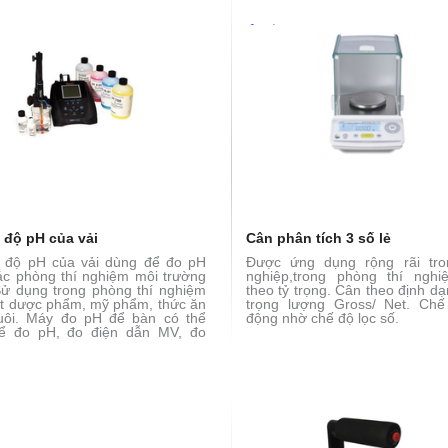
 độ pH của vải
Cân phân tích 3 số lẻ
 độ pH của vải dùng để đo pH
Được ứng dụng rộng rãi tro
ác phòng thí nghiệm môi trường
nghiệp,trong phòng thí ngh
ử dụng trong phòng thí nghiệm
theo tỷ trọng. Cân theo định dạn
t dược phẩm, mỹ phẩm, thức ăn
trọng lượng Gross/ Net. Ch
uôi. Máy đo pH để bàn có thể
động nhờ chế độ lọc số.
ể đo pH, đo điện dẫn MV, đo
.