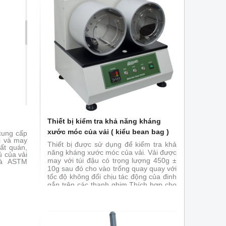
i
Thiết bị kiểm tra khả năng kháng
xước móc của vải ( kiểu bean bag )
 cung cấp
i và may
Thiết bị được sử dụng để kiểm tra khả
ất quán,
năng kháng xước móc của vải. Vải được
ủ của vải
may với túi đậu có trọng lượng 450g ±
à ASTM
10g sau đó cho vào trống quay quay với
tốc độ không đổi chịu tác động của đinh
gắn trên các thanh ghim.Thích hợp cho
vải dệt thoi và dệt kim.
Đáp ứng tiêu
chuẩn ASTM D5362, JIS L1058