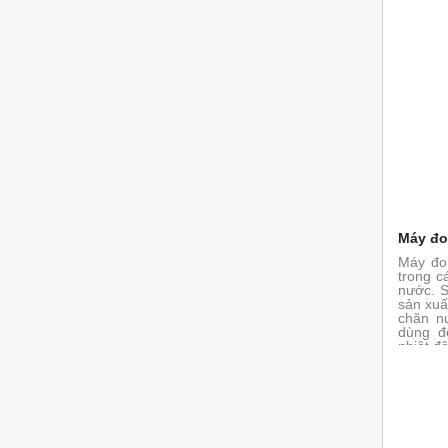
Máy đo
Máy đo
trong c
nước. S
sản xuấ
chăn n
dùng đ
nhiệt độ