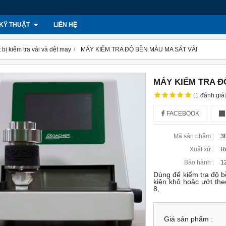
KỸ THUẬT
LIÊN HỆ
t bị kiểm tra vải và dệt may
MÁY KIỂM TRA ĐỘ BỀN MÀU MA SÁT VẢI
MÁY KIỂM TRA Đ
(
1
đánh giá
FACEBOOK
Mã sản phẩm :
3
Xuất xứ :
R
Bảo hành :
12
Dùng để kiểm tra độ bê
kiện khô hoặc ướt 
8,
Giá sản phẩm :