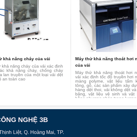
ử khả năng cháy của vải
Máy thử khả năng thoát hơi
của vải
 khả năng cháy của vải xác định
xác khả năng cháy, chống cháy
Máy thử khả năng thoát hơi 
a lan truyền của một loại vải dệt
vải xác định tốc độ truyền hơi
ộ an toàn cao
màng polyme, vật liệu tấm 
tông, gỗ, các sản phẩm xây dự
hàng dệt thoi, vải không dệt và
băng, vật liệu vệ sinh và vật 
bằng phương pháp trọng lượng
CÔNG NGHỆ 3B
hịnh Liệt, Q. Hoàng Mai, TP.