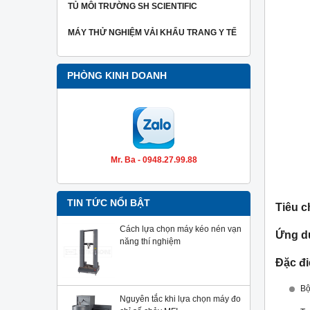
TỦ MÔI TRƯỜNG SH SCIENTIFIC
MÁY THỬ NGHIỆM VẢI KHẨU TRANG Y TẾ
PHÒNG KINH DOANH
Mr. Ba - 0948.27.99.88
TIN TỨC NỔI BẬT
Tiêu c
Cách lựa chọn máy kéo nén vạn
Ứng d
năng thí nghiệm
Đặc đi
Bộ
Nguyên tắc khi lựa chọn máy đo