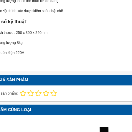
ọng lượng tải có thể tháo rời dễ dàng
c độ chính xác được kiểm soát chặt chẽ
số kỹ thuật:
ch thước : 250 x 390 x 240mm
ọng lượng 8kg
uồn điện 220V
GIÁ SẢN PHẨM
 sản phẩm:
HẨM CÙNG LOẠI