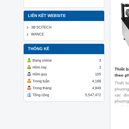
LIÊN KẾT WEBSITE
3B SCITECH
WANCE
THỐNG KÊ
Đang online
3
Hôm nay
3
Thiết b
Hôm qua
105
theo p
Trong tuần
4,188
Thiết b
Trong tháng
4,949
phương
xác đị
Tổng cộng
5,547,472
phương 
dưới sẽ
tác độ
dưới.