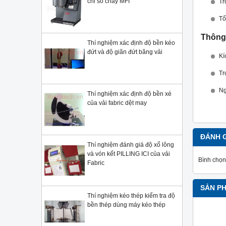
chỉ số chảy MFI
Tr
Tố
Thông 
Thí nghiệm xác định độ bền kéo
đứt và độ giãn đứt băng vải
Kí
Tr
Ng
Thí nghiệm xác định độ bền xé
của vải fabric dệt may
ĐÁNH 
Thí nghiệm đánh giá độ xổ lông
và vón kết PILLING ICI của vải
Bình chọn
Fabric
SẢN P
Thí nghiệm kéo thép kiểm tra độ
bền thép dùng máy kéo thép