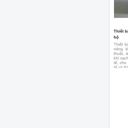
Thiết b
hộ
Thiết b
năng k
thuật, 
khí sạc
tế, cho
tế và t
sau : E