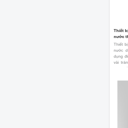
Thiết b
nước t
Thiết b
nước d
dụng để
vải trá
mưa và 
thấm n
mẫu tr
chuẩn.
14126 