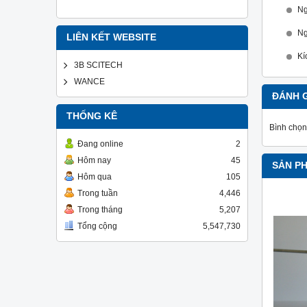
Ng
Ng
LIÊN KẾT WEBSITE
Kí
3B SCITECH
WANCE
ĐÁNH 
THỐNG KÊ
Bình chọn
Đang online
2
Hôm nay
45
SẢN P
Hôm qua
105
Trong tuần
4,446
Trong tháng
5,207
Tổng cộng
5,547,730