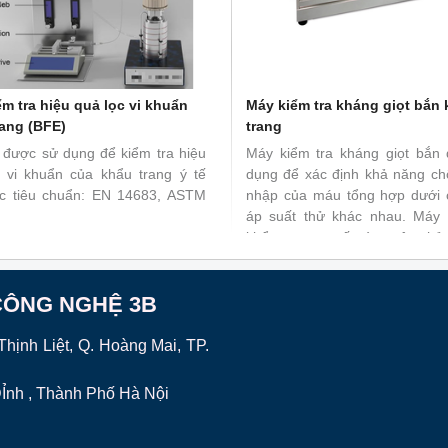
m tra hiệu quả lọc vi khuẩn
Máy kiểm tra kháng giọt bắn
rang (BFE)
trang
ị được sử dụng để kiểm tra hiệu
Máy kiểm tra kháng giọt bắn
 vi khuẩn của khẩu trang ý tế
dụng để xác định khả năng c
ác tiêu chuẩn: EN 14683, ASTM
nhập của máu tổng hợp dưới
áp suất thử khác nhau. Máy 
khẩu trang y tế này tuân thủ 
chuẩn như: TCVN 8389-1: 20
22609,...
CÔNG NGHỆ 3B
hịnh Liệt, Q. Hoàng Mai, TP.
nh , Thành Phố Hà Nội