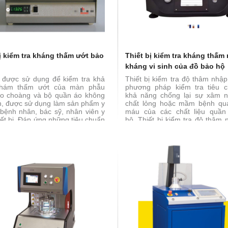
ị kiểm tra kháng thấm ướt bảo
Thiết bị kiểm tra kháng thấm
kháng vi sinh của đồ bảo hộ
ị được sử dụng để kiểm tra khả
Thiết bị kiểm tra độ thâm nhậ
hám thấm ướt của màn phẫu
phương pháp kiểm tra tiêu 
áo choàng và bộ quần áo không
khả năng chống lại sự xâm 
h, được sử dụng làm sản phẩm y
chất lỏng hoặc mầm bệnh qu
 bệnh nhân, bác sỹ, nhân viên y
máu của các chất liệu quần
hiết bị. Đáp ứng những tiêu chuẩn
hộ. Thiết bị kiểm tra độ thâm
N 14126, EN ISO 22610
thiết bị phù hợp với Tiêu ch
hiện hành, phương pháp F-903
F1671 được sử dụng để kiểm
mẫu vật liệu quần áo bảo hộ,
như đường nối và bao đóng k
các bề mặt được sử dụng tr
thiết kế quần áo bảo hộ. Thiế
nghiệm thẩm thấu kiểm tra 
chống lại sự xâm nhập có thể 
của chất lỏng thử nghiệm và 
định khi chất lỏng tiếp xúc liên 
mặt bên ngoài (bên ngoài
thường của mẫu thử theo phư