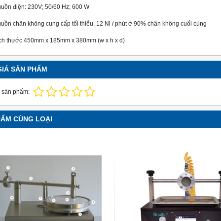
uồn điện: 230V; 50/60 Hz; 600 W
uồn chân không cung cấp tối thiểu. 12 Nl / phút ở 90% chân không cuối cùng
ch thước 450mm x 185mm x 380mm (w x h x d)
GIÁ SẢN PHẨM
 sản phẩm:
HẨM CÙNG LOẠI