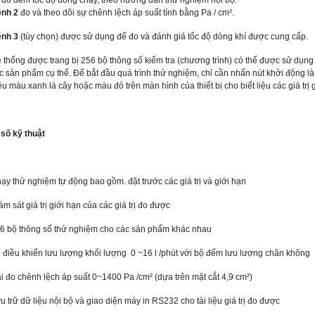
 đo đếm tốc độ dòng chảy, theo hướng dẫn thử nghiệm nội bộ.
nh 2
đo và theo dõi sự chênh lệch áp suất tính bằng Pa / cm².
nh 3
(tùy chọn) được sử dụng để đo và đánh giá tốc độ dòng khí được cung cấp.
 thống được trang bị 256 bộ thông số kiểm tra (chương trình) có thể được sử dụng để 
c sản phẩm cụ thể. Để bắt đầu quá trình thử nghiệm, chỉ cần nhấn nút khởi động là đ
ệu màu xanh lá cây hoặc màu đỏ trên màn hình của thiết bị cho biết liệu các giá trị
 số kỹ thuật
ạy thử nghiệm tự động bao gồm. đặt trước các giá trị và giới hạn
ám sát giá trị giới hạn của các giá trị đo được
6 bộ thông số thử nghiệm cho các sản phẩm khác nhau
 điều khiển lưu lượng khối lượng 0 ~16 l /phút với bộ đếm lưu lượng chân không
i đo chênh lệch áp suất 0~1400 Pa /cm² (dựa trên mặt cắt 4,9 cm²)
u trữ dữ liệu nội bộ và giao diện máy in RS232 cho tài liệu giá trị đo được