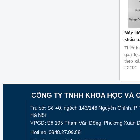
Máy kiể
khẩu t
Thiết b
quả lọc
theo c
F2101
CÔNG TY TNHH KHOA HỌC VÀ 
Trụ sở: Số 40, ngách 143/146 Nguyễn Chính, P. T
Hà Nội
VPGD:
Số 195 Phạm Văn Đồng, Phường Xuân ĐỈ
Hotline: 0948.27.99.88