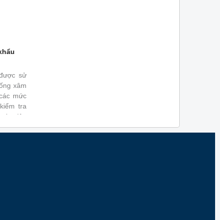
 khẩu
 được sử
hống xâm
 các mức
kiểm tra
các tiêu
10; ISO