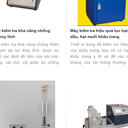
ASTM.
ị kiểm tra khả năng chống
Máy kiểm tra hiệu quả lọc hạ
hủy tĩnh
dầu, hạt muối khẩu trang
ị kiểm tra khả năng chống thấm
Thiết bị dùng để kiểm tra hiệ
ưới áp lực thủy tĩnh, được sử
của khẩu trang bảo vệ có hạ
 xác định độ bền của vải (vải,
khẩu trang y tế và để xác 
ng, vải che, vải quần áo chống
kháng của vải thông thường
vật liệu vải địa kỹ thuật) để
trang bảo vệ y tế đối với dòng
ước dưới áp lực trong khi kẹp
tục, đáp ứng tiêu chuẩn quố
ong khu vực thử nghiệm tiêu
ISO23328, ISO16900-3, GB2626
 Đáp ứng tiêu chuẩn như EN
- 2003, EN14325, EN ISO 7854