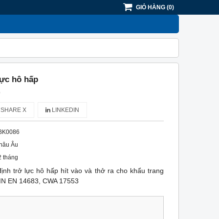
GIỎ HÀNG
(
0
)
lực hô hấp
)
SHARE X
LINKEDIN
BK0086
hâu Âu
2 tháng
định trở lực hô hấp hít vào và thở ra cho khẩu trang
 DIN EN 14683, CWA 17553