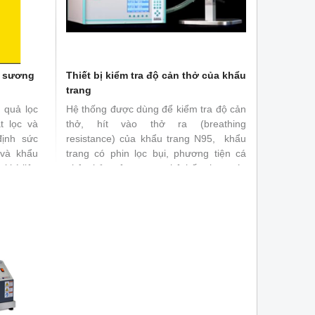
t sương
Thiết bị kiểm tra độ cản thở của khẩu
trang
u quả lọc
Hệ thống được dùng để kiểm tra độ cản
t lọc và
thở, hít vào thở ra (breathing
định sức
resistance) của khẩu trang N95, khẩu
 và khẩu
trang có phin lọc bụi, phương tiện cá
 khí liên
nhân bảo vệ cơ quan hô hấp theo các
c tế như
tiêu chuẩn DIN EN149, DIN EN13274-3,
...
CWA 17553 và NIOSH42 CFR84