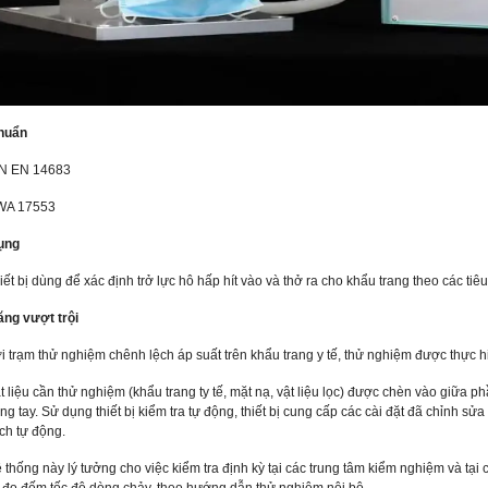
chuẩn
N EN 14683
WA 17553
ụng
iết bị dùng để xác định trở lực hô hấp hít vào và thở ra cho khẩu trang theo các tiê
ăng vượt trội
i trạm thử nghiệm chênh lệch áp suất trên khẩu trang y tế, thử nghiệm được thực
t liệu cần thử nghiệm (khẩu trang ty tế, mặt nạ, vật liệu lọc) được chèn vào giữ
ng tay. Sử dụng thiết bị kiểm tra tự động, thiết bị cung cấp các cài đặt đã chỉnh sửa
ch tự động.
 thống này lý tưởng cho việc kiểm tra định kỳ tại các trung tâm kiểm nghiệm và tại c