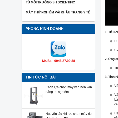
TỦ MÔI TRƯỜNG SH SCIENTIFIC
MÁY THỬ NGHIỆM VẢI KHẨU TRANG Y TẾ
PHÒNG KINH DOANH
1. Tiêu 
DI
C
2. Ứng d
Mr. Ba - 0948.27.99.88
Th
3. Tính n
TIN TỨC NỔI BẬT
Vớ
Cách lựa chọn máy kéo nén vạn
năng thí nghiệm
Vậ
bằ
cá
Hệ
Nguyên tắc khi lựa chọn máy đo