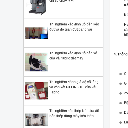
và
chỉ số chảy MFI
Kê
Kê
Thí nghiệm xác định độ bền kéo
Hệ
đứt và độ giãn đứt băng vải
cá
hi
Thí nghiệm xác định độ bền xé
4. Thông
của vải fabric dệt may
Ch
Thí nghiệm đánh giá độ xổ lông
Gi
và vón kết PILLING ICI của vải
Fabric
25
Bộ
Thí nghiệm kéo thép kiểm tra độ
Dả
bền thép dùng máy kéo thép
Lư