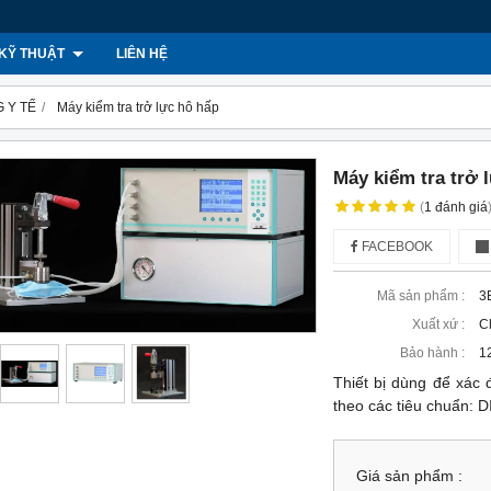
KỸ THUẬT
LIÊN HỆ
 Y TẾ
Máy kiểm tra trở lực hô hấp
Máy kiểm tra trở 
(
1
đánh giá
FACEBOOK
Mã sản phẩm :
3
Xuất xứ :
C
Bảo hành :
1
Thiết bị dùng để xác 
theo các tiêu chuẩn:
Giá sản phẩm :