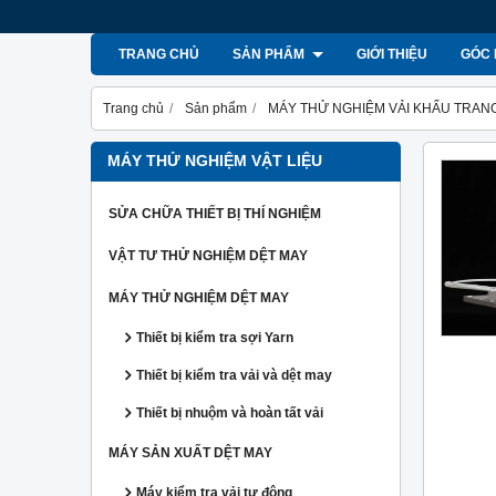
TRANG CHỦ
SẢN PHẨM
GIỚI THIỆU
GÓC 
Trang chủ
Sản phẩm
MÁY THỬ NGHIỆM VẢI KHẨU TRANG
MÁY THỬ NGHIỆM VẬT LIỆU
SỬA CHỮA THIẾT BỊ THÍ NGHIỆM
VẬT TƯ THỬ NGHIỆM DỆT MAY
MÁY THỬ NGHIỆM DỆT MAY
Thiết bị kiểm tra sợi Yarn
Thiết bị kiểm tra vải và dệt may
Thiết bị nhuộm và hoàn tất vải
MÁY SẢN XUẤT DỆT MAY
Máy kiểm tra vải tự động