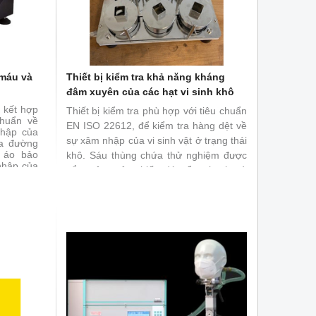
 máu và
Thiết bị kiểm tra khả năng kháng
đâm xuyên của các hạt vi sinh khô
p kết hợp
Thiết bị kiểm tra phù hợp với tiêu chuẩn
chuẩn về
EN ISO 22612, để kiểm tra hàng dệt về
nhập của
sự xâm nhập của vi sinh vật ở trạng thái
a đường
 áo bảo
khô. Sáu thùng chứa thử nghiệm được
 nhập của
gắn trên một phiến đá cẩm thạch và
uẩn ASTM
đang sử dụng tuabin khí với tốc độ
, F1670,
 tra các
khoảng 20.000 rung động / phút.
 các cụm
ín, hoặc
ong việc
t bị thử
khả năng
nhìn thấy
được xác
tục với bề
) thông
ơng pháp