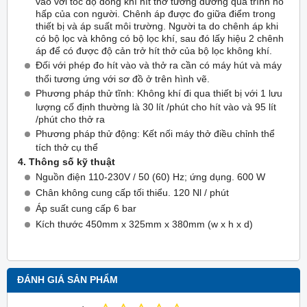
vào với tốc độ dòng khí hít thở tương đương quá trình hô
hấp của con người. Chênh áp được đo giữa điểm trong
thiết bị và áp suất môi trường. Người ta do chênh áp khi
có bộ lọc và không có bộ lọc khí, sau đó lấy hiệu 2 chênh
áp để có được độ cản trở hít thở của bộ lọc không khí.
Đối với phép đo hít vào và thở ra cần có máy hút và máy
thổi tương ứng với sơ đồ ở trên hình vẽ.
Phương pháp thử tĩnh: Không khí đi qua thiết bị với 1 lưu
lượng cố định thường là 30 lít /phút cho hít vào và 95 lít
/phút cho thở ra
Phương pháp thử động: Kết nối máy thở điều chỉnh thể
tích thở cụ thể
4. Thông số kỹ thuật
Nguồn điện 110-230V / 50 (60) Hz; ứng dụng. 600 W
Chân không cung cấp tối thiểu. 120 Nl / phút
Áp suất cung cấp 6 bar
Kích thước 450mm x 325mm x 380mm (w x h x d)
ĐÁNH GIÁ SẢN PHẨM