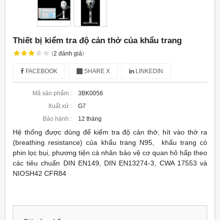
Thiết bị kiểm tra độ cản thở của khẩu trang
(
2
đánh giá
)
FACEBOOK
SHARE X
LINKEDIN
Mã sản phẩm :
3BK0056
Xuất xứ :
G7
Bảo hành :
12 tháng
Hệ thống được dùng để kiểm tra độ cản thở, hít vào thở ra
(breathing resistance) của khẩu trang N95, khẩu trang có
phin lọc bụi, phương tiện cá nhân bảo vệ cơ quan hô hấp theo
các tiêu chuẩn DIN EN149, DIN EN13274-3, CWA 17553 và
NIOSH42 CFR84