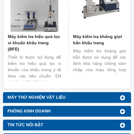
Máy kiểm tra hiệu quả lọc
Máy kiểm tra kháng giọt
vi khuẩn khẩu trang
bắn khẩu trang
(BFE)
Máy kiểm tra kháng giọt
Thiết bị được sử dụng để
bắn được sử dụng để xác
kiểm tra hiệu quả lọc vi
định khả năng chống xâm
khuẩn của khẩu trang ý tế
nhập của máu tổng hợp
theo các tiêu chuẩn: EN
dưới các mức áp suất thử
14683, ASTM F2101
khác nhau. Máy kiểm tra
khẩu trang y tế này tuân thủ
các tiêu chuẩn như: TCVN
MÁY THỬ NGHIỆM VẬT LIỆU
8389-1: 2010; ISO 22609,...
PHÒNG KINH DOANH
TIN TỨC NỔI BẬT