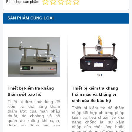
Bình chọn sản phẩm:
SẢN PHẨM CÙNG LOẠI
Thiết bị kiểm tra kháng
Thiết bị kiểm tra kháng
thấm ướt bảo hộ
thấm máu và kháng vi
sinh của đồ bảo hộ
Thiết bị được sử dụng để
kiểm tra khả năng khám
Thiết bị kiểm tra độ thâm
thấm ướt của màn phẫu
nhập kết hợp phương pháp
thuật, áo choàng và bộ
kiểm tra tiêu chuẩn về khả
quần áo không khí sạch,
năng chống lại sự xâm
được sử dụng làm sản
nhập của chất lỏng hoặc
phẩm y tế, cho bệnh nhân,
mầm bệnh qua đường máu