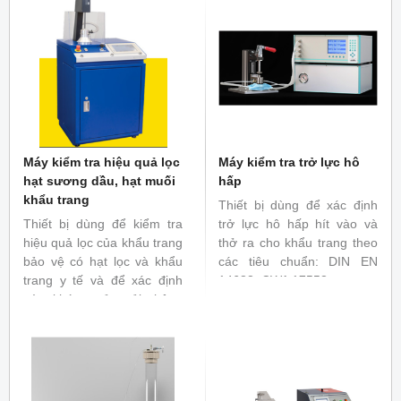
cẩm thạch và đang sử dụng
trong khi kẹp mẫu trong khu
tuabin khí với tốc độ
vực thử nghiệm tiêu chuẩn.
khoảng 20.000 rung động /
Đáp ứng tiêu chuẩn như EN
phút.
14126 - 2003, EN14325,
EN ISO 7854
Máy kiểm tra hiệu quả lọc
Máy kiểm tra trở lực hô
hạt sương dầu, hạt muối
hấp
khẩu trang
Thiết bị dùng để xác định
Thiết bị dùng để kiểm tra
trở lực hô hấp hít vào và
hiệu quả lọc của khẩu trang
thở ra cho khẩu trang theo
bảo vệ có hạt lọc và khẩu
các tiêu chuẩn: DIN EN
trang y tế và để xác định
14683, CWA 17553
sức kháng của vải thông
thường và khẩu trang bảo
vệ y tế đối với dòng khí liên
tục, đáp ứng tiêu chuẩn
quốc tế như ISO23328,
ISO16900-3, GB2626...