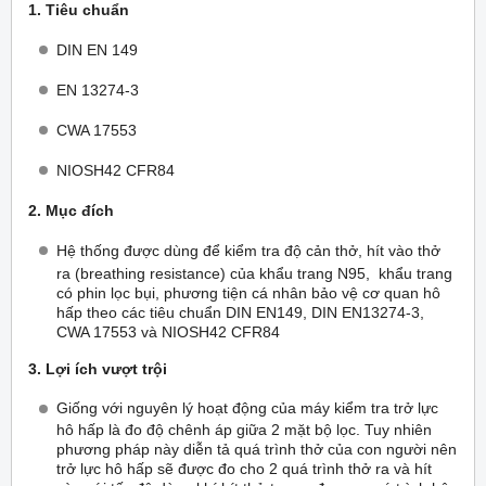
1. Tiêu chuẩn
DIN EN 149
EN 13274-3
CWA 17553
NIOSH42 CFR84
2. Mục đích
Hệ thống được dùng để kiểm tra độ cản thở, hít vào thở
ra (breathing resistance) của khẩu trang N95, khẩu trang
có phin lọc bụi, phương tiện cá nhân bảo vệ cơ quan hô
hấp theo các tiêu chuẩn DIN EN149, DIN EN13274-3,
CWA 17553 và NIOSH42 CFR84
3. Lợi ích vượt trội
Giống với nguyên lý hoạt động của máy kiểm tra trở lực
hô hấp là đo độ chênh áp giữa 2 mặt bộ lọc. Tuy nhiên
phương pháp này diễn tả quá trình thở của con người nên
trở lực hô hấp sẽ được đo cho 2 quá trình thở ra và hít