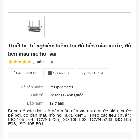
Thiết bị thí nghiệm kiểm tra độ bền màu nước, độ
bền màu mồ hôi vải
(
1
đánh giá
)
FACEBOOK
SHARE X
LINKEDIN
Mã sản phẩm :
Perspirometer
Xuất xứ :
Roaches- Anh Quốc
Bảo hành :
12 tháng
Dùng để xác định độ bền màu của vải dưới nước biển, nước
bể bơi, độ bền màu mồ hôi, axit, kiềm... Theo các tiêu chuẩn:
ISO 105 E04, TCVN 5235, ISO 105 E02, TCVN 5233, ISO 105
E03, ISO 105 E01, ...