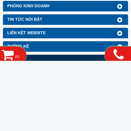
PHÒNG KINH DOANH
TIN TỨC NỔI BẬT
LIÊN KẾT WEBSITE
THỐNG KÊ
(
0
)
CÔNG TY TNHH KHOA HỌC VÀ CÔNG
NGHỆ 3B
Trụ sở: Số 40, ngách 143/146 Nguyễn Chính, P. Thịnh
Liệt, Q. Hoàng Mai, TP. Hà Nội
VPGD:
Số 195 Phạm Văn Đồng, Phường Xuân ĐỈnh ,
Thành Phố Hà Nội
Hotline: 0948.27.99.88
Mã số doanh nghiệp: 0106804307