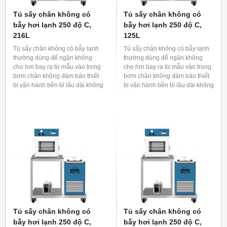
Tủ sấy chân không có
Tủ sấy chân không có
bẫy hơi lạnh 250 độ C,
bẫy hơi lạnh 250 độ C,
216L
125L
Tủ sấy chân không có bẫy lạnh
Tủ sấy chân không có bẫy lạnh
thường dùng để ngăn không
thường dùng để ngăn không
cho hơi bay ra từ mẫu vào trong
cho hơi bay ra từ mẫu vào trong
bơm chân không đảm bảo thiết
bơm chân không đảm bảo thiết
bị vận hành bền bỉ lâu dài không
bị vận hành bền bỉ lâu dài không
bị bẩn hoặc ngăn dầu hoặc
bị bẩn hoặc ngăn dầu hoặc
dung dịch của bơm chân không
dung dịch của bơm chân không
khuếch tán vào khoang sấy
khuếch tán vào khoang sấy
chân không làm ảnh hưởng đến
chân không làm ảnh hưởng đến
mẫu.
mẫu.
Tủ sấy chân không có
Tủ sấy chân không có
bẫy hơi lạnh 250 độ C,
bẫy hơi lạnh 250 độ C,