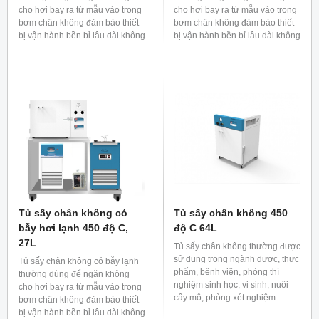
cho hơi bay ra từ mẫu vào trong
cho hơi bay ra từ mẫu vào trong
bơm chân không đảm bảo thiết
bơm chân không đảm bảo thiết
bị vận hành bền bỉ lâu dài không
bị vận hành bền bỉ lâu dài không
bị bẩn hoặc ngăn dầu hoặc
bị bẩn hoặc ngăn dầu hoặc
dung dịch của bơm chân không
dung dịch của bơm chân không
khuếch tán vào khoang sấy
khuếch tán vào khoang sấy
chân không làm ảnh hưởng đến
chân không làm ảnh hưởng đến
mẫu.
mẫu.
Tủ sấy chân không có
Tủ sấy chân không 450
bẫy hơi lạnh 450 độ C,
độ C 64L
27L
Tủ sấy chân không thường được
sử dụng trong ngành dược, thực
Tủ sấy chân không có bẫy lạnh
phẩm, bệnh viện, phòng thí
thường dùng để ngăn không
nghiệm sinh học, vi sinh, nuôi
cho hơi bay ra từ mẫu vào trong
cấy mô, phòng xét nghiệm.
bơm chân không đảm bảo thiết
bị vận hành bền bỉ lâu dài không