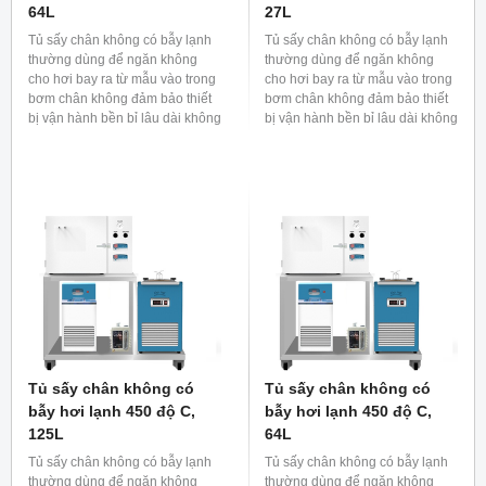
64L
27L
Tủ sấy chân không có bẫy lạnh
Tủ sấy chân không có bẫy lạnh
thường dùng để ngăn không
thường dùng để ngăn không
cho hơi bay ra từ mẫu vào trong
cho hơi bay ra từ mẫu vào trong
bơm chân không đảm bảo thiết
bơm chân không đảm bảo thiết
bị vận hành bền bỉ lâu dài không
bị vận hành bền bỉ lâu dài không
bị bẩn hoặc ngăn dầu hoặc
bị bẩn hoặc ngăn dầu hoặc
dung dịch của bơm chân không
dung dịch của bơm chân không
khuếch tán vào khoang sấy
khuếch tán vào khoang sấy
chân không làm ảnh hưởng đến
chân không làm ảnh hưởng đến
mẫu.
mẫu.
Tủ sấy chân không có
Tủ sấy chân không có
bẫy hơi lạnh 450 độ C,
bẫy hơi lạnh 450 độ C,
125L
64L
Tủ sấy chân không có bẫy lạnh
Tủ sấy chân không có bẫy lạnh
thường dùng để ngăn không
thường dùng để ngăn không