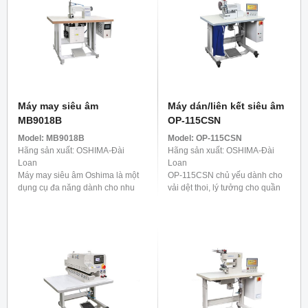
Máy may siêu âm
Máy dán/liên kết siêu âm
MB9018B
OP-115CSN
Model:
MB9018B
Model:
OP-115CSN
Hãng sản xuất: OSHIMA-Đài
Hãng sản xuất: OSHIMA-Đài
Loan
Loan
Máy may siêu âm Oshima là một
OP-115CSN chủ yếu dành cho
dụng cụ đa năng dành cho nhu
vải dệt thoi, lý tưởng cho quần
cầu đa dạng ngày nay. Nó
áo ngoài trời và trang phục thiết
không chỉ lý tưởng cho sản xuất
thực như áo mưa, đồ bơi và điền
hàng dệt gia dụng ...
kinh. Để cung cấp ...