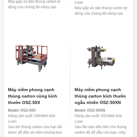
Máy gấp và dán thùng carton tự
Loan
động của chúng tôi nâng cao
Máy gấp và dán thùng carton tự
hiệu quả đóng gói bằng cách
động của chúng tôi nâng cao
gấp liền bốn cạnh của hộp và
hiệu quả đóng gói bằng cách
dán băng dính chắc chắn ...
gấp cả bốn mặt của hộp một
cách thành thạo và cố ...
Máy niêm phong cạnh
Máy niêm phong cạnh
thùng carton cùng kích
thùng carton kích thước
thước OSZ-50X
ngẫu nhiên OSZ-50XN
Model:
OSZ-50X
Model:
OSZ-50XN
Hãng sản xuất: OSHIMA-Đài
Hãng sản xuất: OSHIMA-Đài
Loan
Loan
Sau khi thùng carton của bạn đã
Sau lần dán đầu tiên cho thùng
được đổ đầy và niêm phong ban
carton đã đổ đầy của bạn, máy