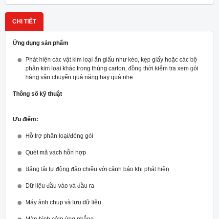
CHI TIẾT
Ứng dụng sản phẩm
Phát hiện các vật kim loại ẩn giấu như kéo, kẹp giấy hoặc các bộ
phận kim loại khác trong thùng carton, đồng thời kiểm tra xem gói
hàng vận chuyển quá nặng hay quá nhẹ.
Thông số kỹ thuật
Ưu điểm:
Hỗ trợ phân loại/đóng gói
Quét mã vạch hỗn hợp
Băng tải tự động đảo chiều với cảnh báo khi phát hiện
Dữ liệu đầu vào và đầu ra
Máy ảnh chụp và lưu dữ liệu
Màn hình cảm ứng phẳng