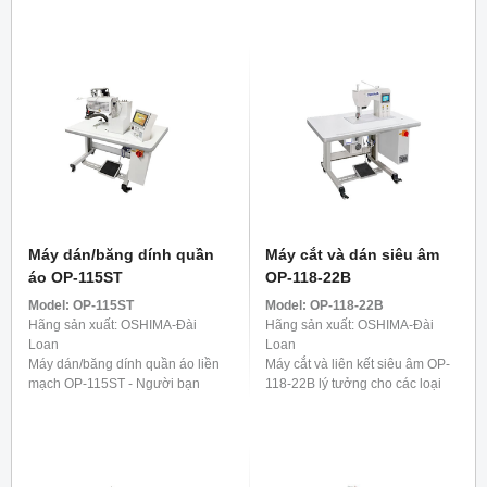
đầu, máy dán cạnh thùng carton
dán cạnh thùng carton tự động
tự động của chúng tôi sẽ tiến
của chúng tôi sẽ hoạt động, đảm
hành để cố định ...
bảo an toàn tuyệt ...
Máy dán/băng dính quần
Máy cắt và dán siêu âm
áo OP-115ST
OP-118-22B
Model:
OP-115ST
Model:
OP-118-22B
Hãng sản xuất: OSHIMA-Đài
Hãng sản xuất: OSHIMA-Đài
Loan
Loan
Máy dán/băng dính quần áo liền
Máy cắt và liên kết siêu âm OP-
mạch OP-115ST - Người bạn
118-22B lý tưởng cho các loại
đồng hành lý tưởng cho quần.
vải co giãn có sợi tổng hợp,
Nó được phát triển đặc biệt để
chẳng hạn như đồ lót, áo phông
gia cố các dải bên của quần, ...
và các mặt hàng ...