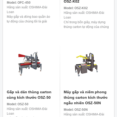
OSZ-K02
Model:
OFC-450
Hãng sản xuất: OSHIMA-Đài
Model:
OSZ-K02
Loan
Hãng sản xuất: OSHIMA-Đài
Máy gấp và đóng bao quần áo
Loan
tự động của chúng tôi là giải
Chỉ trong bốn giây, máy dựng
pháp cực kỳ hiệu quả cho quy
thùng carton tự động của chúng
trình trước khi vận chuyển. Nó
tôi sẽ giúp thùng carton của bạn
có thể xử lý ...
trở nên sống động, đóng kín đáy
một cách chắc chắn. Một ...
Gấp và dán thùng carton
Máy gấp và niêm phong
cùng kích thước OSZ-50
thùng carton kích thước
ngẫu nhiên OSZ-50N
Model:
OSZ-50
Hãng sản xuất: OSHIMA-Đài
Model:
OSZ-50N
Loan
Hãng sản xuất: OSHIMA-Đài