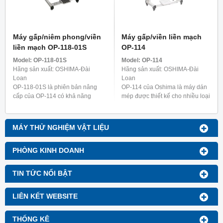
Máy gấp/niêm phong/viền
Máy gấp/viền liền mạch
liền mạch OP-118-01S
OP-114
Model:
OP-118-01S
Model:
OP-114
Hãng sản xuất: OSHIMA-Đài
Hãng sản xuất: OSHIMA-Đài
Loan
Loan
OP-118-01S là phiên bản nâng
OP-114 của Oshima là máy dán
cấp của OP-114 có khả năng
mép được thiết kế cho nhiều loại
gấp và ủi mà không cần dùng
quần áo khác nhau, bao gồm đồ
thêm máy dán. Máy này được
lót nữ, áo sơ mi và quần áo chức
thiết kế đặc biệt để làm dây ...
năng như ...
MÁY THỬ NGHIỆM VẬT LIỆU
PHÒNG KINH DOANH
TIN TỨC NỔI BẬT
LIÊN KẾT WEBSITE
THỐNG KÊ