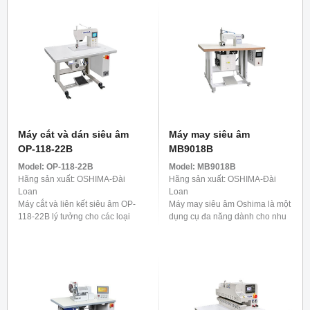
Máy cắt và dán siêu âm
Máy may siêu âm
OP-118-22B
MB9018B
Model:
OP-118-22B
Model:
MB9018B
Hãng sản xuất: OSHIMA-Đài
Hãng sản xuất: OSHIMA-Đài
Loan
Loan
Máy cắt và liên kết siêu âm OP-
Máy may siêu âm Oshima là một
118-22B lý tưởng cho các loại
dụng cụ đa năng dành cho nhu
vải co giãn có sợi tổng hợp,
cầu đa dạng ngày nay. Nó
chẳng hạn như đồ lót, áo phông
không chỉ lý tưởng cho sản xuất
và các mặt hàng ...
hàng dệt gia dụng ...