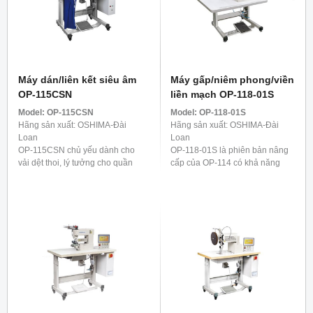
Máy dán/liên kết siêu âm
Máy gấp/niêm phong/viền
OP-115CSN
liền mạch OP-118-01S
Model:
OP-115CSN
Model:
OP-118-01S
Hãng sản xuất: OSHIMA-Đài
Hãng sản xuất: OSHIMA-Đài
Loan
Loan
OP-115CSN chủ yếu dành cho
OP-118-01S là phiên bản nâng
vải dệt thoi, lý tưởng cho quần
cấp của OP-114 có khả năng
áo ngoài trời và trang phục thiết
gấp và ủi mà không cần dùng
thực như áo mưa, đồ bơi và điền
thêm máy dán. Máy này được
kinh. Để cung cấp ...
thiết kế đặc biệt để làm dây ...