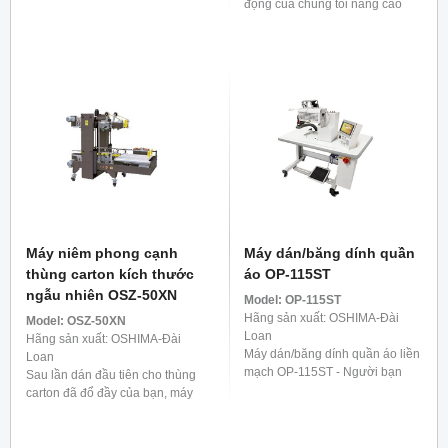
hiệu quả đóng gói bằng cách
động của chúng tôi nâng cao
gấp liền bốn cạnh của hộp và
hiệu quả đóng gói bằng cách
dán băng dính chắc chắn ...
gấp cả bốn mặt của hộp một
cách thành thạo và cố ...
Máy niêm phong cạnh
Máy dán/băng dính quần
thùng carton kích thước
áo OP-115ST
ngẫu nhiên OSZ-50XN
Model:
OP-115ST
Hãng sản xuất: OSHIMA-Đài
Model:
OSZ-50XN
Loan
Hãng sản xuất: OSHIMA-Đài
Máy dán/băng dính quần áo liền
Loan
mạch OP-115ST - Người bạn
Sau lần dán đầu tiên cho thùng
đồng hành lý tưởng cho quần.
carton đã đổ đầy của bạn, máy
Nó được phát triển đặc biệt để
dán cạnh thùng carton tự động
gia cố các dải bên của quần, ...
của chúng tôi sẽ hoạt động, đảm
bảo an toàn tuyệt ...