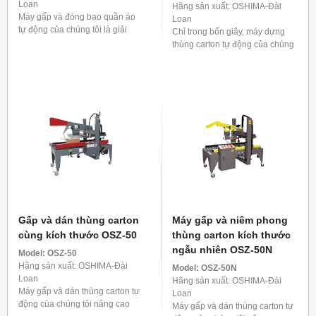
Loan
Hãng sản xuất: OSHIMA-Đài
Máy gấp và đóng bao quần áo
Loan
tự động của chúng tôi là giải
Chỉ trong bốn giây, máy dựng
pháp cực kỳ hiệu quả cho quy
thùng carton tự động của chúng
trình trước khi vận chuyển. Nó
tôi sẽ giúp thùng carton của bạn
có thể xử lý ...
trở nên sống động, đóng kín đáy
một cách chắc chắn. Một ...
Gấp và dán thùng carton
Máy gấp và niêm phong
cùng kích thước OSZ-50
thùng carton kích thước
ngẫu nhiên OSZ-50N
Model:
OSZ-50
Hãng sản xuất: OSHIMA-Đài
Model:
OSZ-50N
Loan
Hãng sản xuất: OSHIMA-Đài
Máy gấp và dán thùng carton tự
Loan
động của chúng tôi nâng cao
Máy gấp và dán thùng carton tự