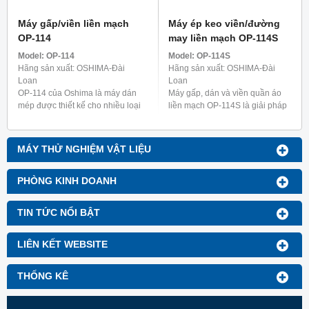
Máy gấp/viền liền mạch
Máy ép keo viền/đường
OP-114
may liền mạch OP-114S
Model:
OP-114
Model:
OP-114S
Hãng sản xuất: OSHIMA-Đài
Hãng sản xuất: OSHIMA-Đài
Loan
Loan
OP-114 của Oshima là máy dán
Máy gấp, dán và viền quần áo
mép được thiết kế cho nhiều loại
liền mạch OP-114S là giải pháp
quần áo khác nhau, bao gồm đồ
linh hoạt cho các ứng dụng may
lót nữ, áo sơ mi và quần áo chức
mặc khác nhau. Dòng S được
năng như ...
thiết kế rõ ràng để ...
MÁY THỬ NGHIỆM VẬT LIỆU
PHÒNG KINH DOANH
TIN TỨC NỔI BẬT
LIÊN KẾT WEBSITE
THỐNG KÊ