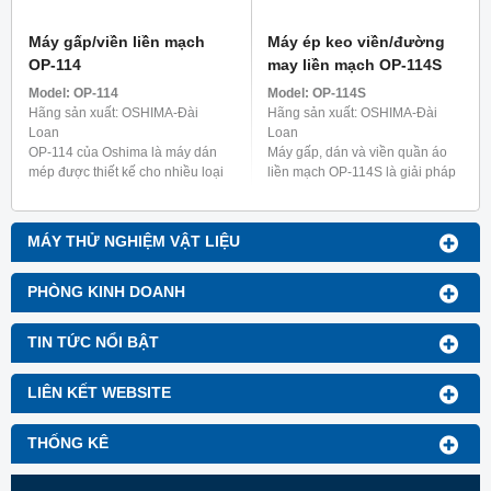
Máy gấp/viền liền mạch
Máy ép keo viền/đường
OP-114
may liền mạch OP-114S
Model:
OP-114
Model:
OP-114S
Hãng sản xuất: OSHIMA-Đài
Hãng sản xuất: OSHIMA-Đài
Loan
Loan
OP-114 của Oshima là máy dán
Máy gấp, dán và viền quần áo
mép được thiết kế cho nhiều loại
liền mạch OP-114S là giải pháp
quần áo khác nhau, bao gồm đồ
linh hoạt cho các ứng dụng may
lót nữ, áo sơ mi và quần áo chức
mặc khác nhau. Dòng S được
năng như ...
thiết kế rõ ràng để ...
MÁY THỬ NGHIỆM VẬT LIỆU
PHÒNG KINH DOANH
TIN TỨC NỔI BẬT
LIÊN KẾT WEBSITE
THỐNG KÊ