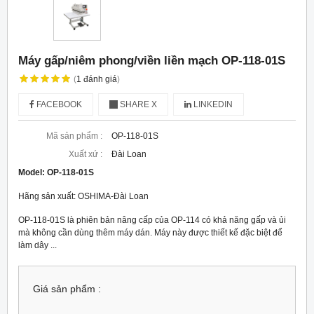
Máy gấp/niêm phong/viền liền mạch OP-118-01S
(
1
đánh giá
)
FACEBOOK
SHARE X
LINKEDIN
Mã sản phẩm :
OP-118-01S
Xuất xứ :
Đài Loan
Model:
OP-118-01S
Hãng sản xuất: OSHIMA-Đài Loan
OP-118-01S là phiên bản nâng cấp của OP-114 có khả năng gấp và ủi
mà không cần dùng thêm máy dán. Máy này được thiết kế đặc biệt để
làm dây ...
Giá sản phẩm :