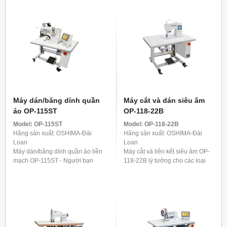
hành để cố định ...
bảo an toàn tuyệt ...
Máy dán/băng dính quần
Máy cắt và dán siêu âm
áo OP-115ST
OP-118-22B
Model:
OP-115ST
Model:
OP-118-22B
Hãng sản xuất: OSHIMA-Đài
Hãng sản xuất: OSHIMA-Đài
Loan
Loan
Máy dán/băng dính quần áo liền
Máy cắt và liên kết siêu âm OP-
mạch OP-115ST - Người bạn
118-22B lý tưởng cho các loại
đồng hành lý tưởng cho quần.
vải co giãn có sợi tổng hợp,
Nó được phát triển đặc biệt để
chẳng hạn như đồ lót, áo phông
gia cố các dải bên của quần, ...
và các mặt hàng ...