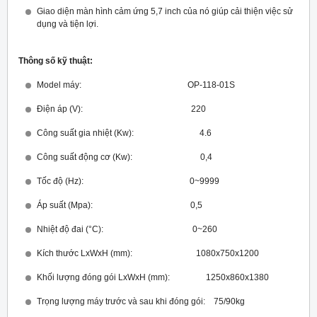
Giao diện màn hình cảm ứng 5,7 inch của nó giúp cải thiện việc sử
dụng và tiện lợi.
Thông số kỹ thuật:
Model máy: OP-118-01S
Điện áp (V): 220
Công suất gia nhiệt (Kw): 4.6
Công suất động cơ (Kw): 0,4
Tốc độ (Hz): 0~9999
Áp suất (Mpa): 0,5
Nhiệt độ đai (°C): 0~260
Kích thước LxWxH (mm): 1080x750x1200
Khối lượng đóng gói LxWxH (mm): 1250x860x1380
Trọng lượng máy trước và sau khi đóng gói: 75/90kg