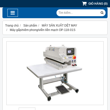
GIỎ HÀNG
(
0
)
Trang chủ
Sản phẩm
MÁY SẢN XUẤT DỆT MAY
Máy gấp/niêm phong/viền liền mạch OP-118-01S