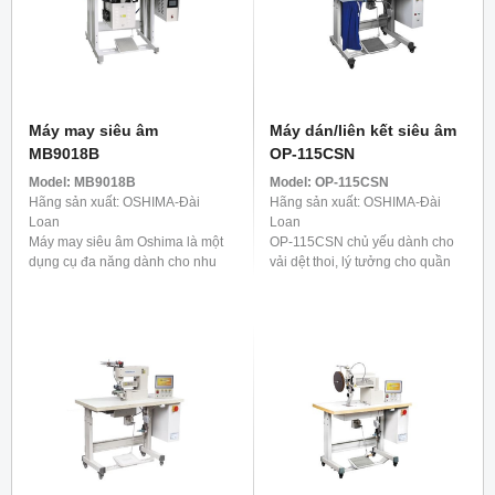
Máy may siêu âm
Máy dán/liên kết siêu âm
MB9018B
OP-115CSN
Model:
MB9018B
Model:
OP-115CSN
Hãng sản xuất: OSHIMA-Đài
Hãng sản xuất: OSHIMA-Đài
Loan
Loan
Máy may siêu âm Oshima là một
OP-115CSN chủ yếu dành cho
dụng cụ đa năng dành cho nhu
vải dệt thoi, lý tưởng cho quần
cầu đa dạng ngày nay. Nó
áo ngoài trời và trang phục thiết
không chỉ lý tưởng cho sản xuất
thực như áo mưa, đồ bơi và điền
hàng dệt gia dụng ...
kinh. Để cung cấp ...