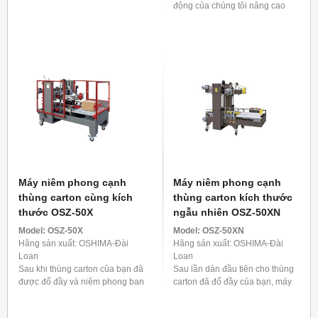
hiệu quả đóng gói bằng cách
động của chúng tôi nâng cao
gấp liền bốn cạnh của hộp và
hiệu quả đóng gói bằng cách
dán băng dính chắc chắn ...
gấp cả bốn mặt của hộp một
cách thành thạo và cố ...
Máy niêm phong cạnh
Máy niêm phong cạnh
thùng carton cùng kích
thùng carton kích thước
thước OSZ-50X
ngẫu nhiên OSZ-50XN
Model:
OSZ-50X
Model:
OSZ-50XN
Hãng sản xuất: OSHIMA-Đài
Hãng sản xuất: OSHIMA-Đài
Loan
Loan
Sau khi thùng carton của bạn đã
Sau lần dán đầu tiên cho thùng
được đổ đầy và niêm phong ban
carton đã đổ đầy của bạn, máy
đầu, máy dán cạnh thùng carton
dán cạnh thùng carton tự động
tự động của chúng tôi sẽ tiến
của chúng tôi sẽ hoạt động, đảm