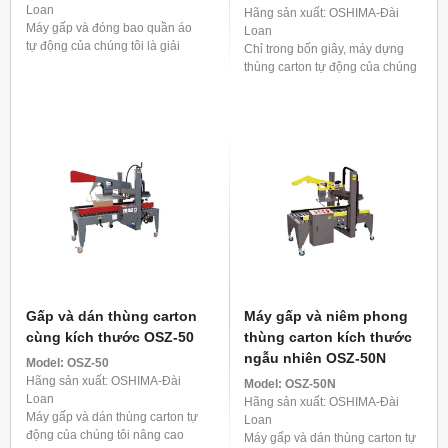
Loan
Hãng sản xuất: OSHIMA-Đài
Máy gấp và đóng bao quần áo
Loan
tự động của chúng tôi là giải
Chỉ trong bốn giây, máy dựng
pháp cực kỳ hiệu quả cho quy
thùng carton tự động của chúng
trình trước khi vận chuyển. Nó
tôi sẽ giúp thùng carton của bạn
có thể xử lý ...
trở nên sống động, đóng kín đáy
một cách chắc chắn. Một ...
Gấp và dán thùng carton
Máy gấp và niêm phong
cùng kích thước OSZ-50
thùng carton kích thước
ngẫu nhiên OSZ-50N
Model:
OSZ-50
Hãng sản xuất: OSHIMA-Đài
Model:
OSZ-50N
Loan
Hãng sản xuất: OSHIMA-Đài
Máy gấp và dán thùng carton tự
Loan
động của chúng tôi nâng cao
Máy gấp và dán thùng carton tự