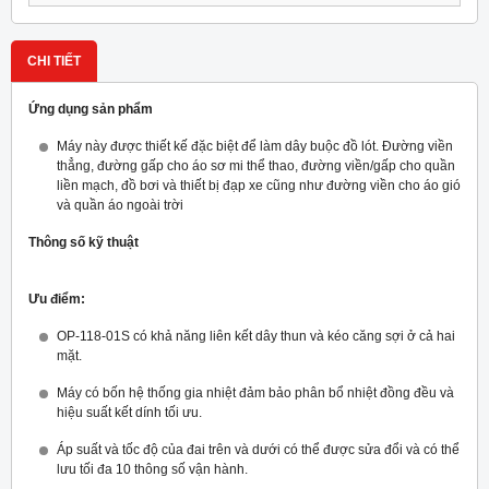
CHI TIẾT
Ứng dụng sản phẩm
Máy này được thiết kế đặc biệt để làm dây buộc đồ lót. Đường viền
thẳng, đường gấp cho áo sơ mi thể thao, đường viền/gấp cho quần
liền mạch, đồ bơi và thiết bị đạp xe cũng như đường viền cho áo gió
và quần áo ngoài trời
Thông số kỹ thuật
Ưu điểm:
OP-118-01S có khả năng liên kết dây thun và kéo căng sợi ở cả hai
mặt.
Máy có bốn hệ thống gia nhiệt đảm bảo phân bổ nhiệt đồng đều và
hiệu suất kết dính tối ưu.
Áp suất và tốc độ của đai trên và dưới có thể được sửa đổi và có thể
lưu tối đa 10 thông số vận hành.