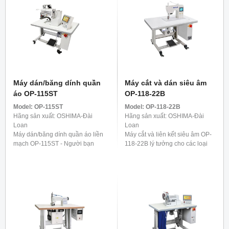
Máy dán/băng dính quần
Máy cắt và dán siêu âm
áo OP-115ST
OP-118-22B
Model:
OP-115ST
Model:
OP-118-22B
Hãng sản xuất: OSHIMA-Đài
Hãng sản xuất: OSHIMA-Đài
Loan
Loan
Máy dán/băng dính quần áo liền
Máy cắt và liên kết siêu âm OP-
mạch OP-115ST - Người bạn
118-22B lý tưởng cho các loại
đồng hành lý tưởng cho quần.
vải co giãn có sợi tổng hợp,
Nó được phát triển đặc biệt để
chẳng hạn như đồ lót, áo phông
gia cố các dải bên của quần, ...
và các mặt hàng ...