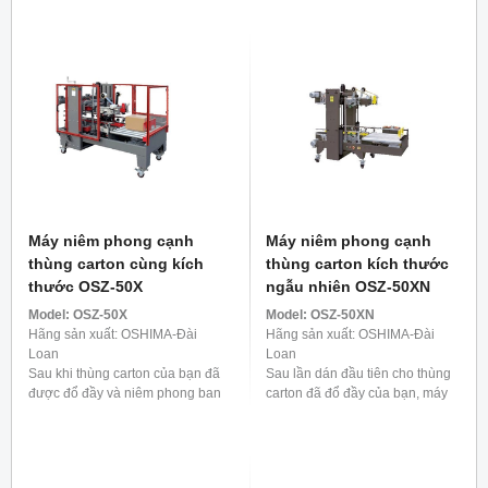
dán băng dính chắc chắn ...
gấp cả bốn mặt của hộp một
cách thành thạo và cố ...
Máy niêm phong cạnh
Máy niêm phong cạnh
thùng carton cùng kích
thùng carton kích thước
thước OSZ-50X
ngẫu nhiên OSZ-50XN
Model:
OSZ-50X
Model:
OSZ-50XN
Hãng sản xuất: OSHIMA-Đài
Hãng sản xuất: OSHIMA-Đài
Loan
Loan
Sau khi thùng carton của bạn đã
Sau lần dán đầu tiên cho thùng
được đổ đầy và niêm phong ban
carton đã đổ đầy của bạn, máy
đầu, máy dán cạnh thùng carton
dán cạnh thùng carton tự động
tự động của chúng tôi sẽ tiến
của chúng tôi sẽ hoạt động, đảm
hành để cố định ...
bảo an toàn tuyệt ...