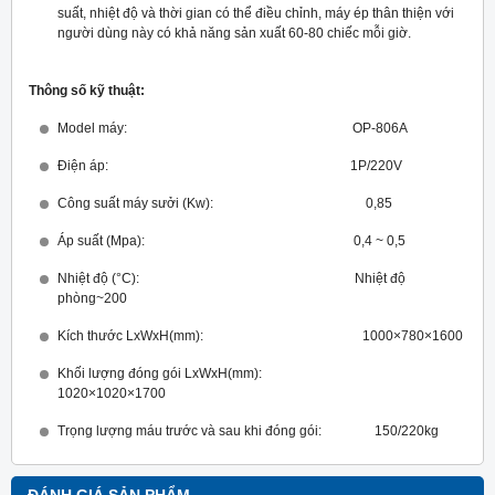
suất, nhiệt độ và thời gian có thể điều chỉnh, máy ép thân thiện với
người dùng này có khả năng sản xuất 60-80 chiếc mỗi giờ.
Thông số kỹ thuật:
Model máy: OP-806A
Điện áp: 1P/220V
Công suất máy sưởi (Kw): 0,85
Áp suất (Mpa): 0,4 ~ 0,5
Nhiệt độ (°C): Nhiệt độ
phòng~200
Kích thước LxWxH(mm): 1000×780×1600
Khối lượng đóng gói LxWxH(mm):
1020×1020×1700
Trọng lượng máu trước và sau khi đóng gói: 150/220kg