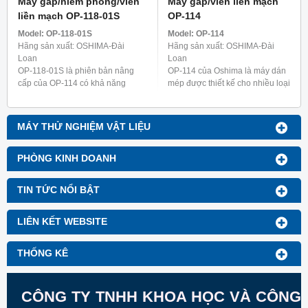
Máy gấp/niêm phong/viền
Máy gấp/viền liền mạch
liền mạch OP-118-01S
OP-114
Model:
OP-118-01S
Model:
OP-114
Hãng sản xuất: OSHIMA-Đài
Hãng sản xuất: OSHIMA-Đài
Loan
Loan
OP-118-01S là phiên bản nâng
OP-114 của Oshima là máy dán
cấp của OP-114 có khả năng
mép được thiết kế cho nhiều loại
gấp và ủi mà không cần dùng
quần áo khác nhau, bao gồm đồ
thêm máy dán. Máy này được
lót nữ, áo sơ mi và quần áo chức
thiết kế đặc biệt để làm dây ...
năng như ...
MÁY THỬ NGHIỆM VẬT LIỆU
PHÒNG KINH DOANH
TIN TỨC NỔI BẬT
LIÊN KẾT WEBSITE
THỐNG KÊ
CÔNG TY TNHH KHOA HỌC VÀ CÔNG