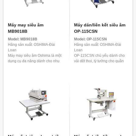
Máy may siêu âm
Máy dán/liên kết siêu âm
MB9018B
OP-115CSN
Model:
MB9018B
Model:
OP-115CSN
Hãng sản xuất: OSHIMA-Đài
Hãng sản xuất: OSHIMA-Đài
Loan
Loan
Máy may siêu âm Oshima là một
OP-115CSN chủ yếu dành cho
dụng cụ đa năng dành cho nhu
vải dệt thoi, lý tưởng cho quần
cầu đa dạng ngày nay. Nó
áo ngoài trời và trang phục thiết
không chỉ lý tưởng cho sản xuất
thực như áo mưa, đồ bơi và điền
hàng dệt gia dụng ...
kinh. Để cung cấp ...