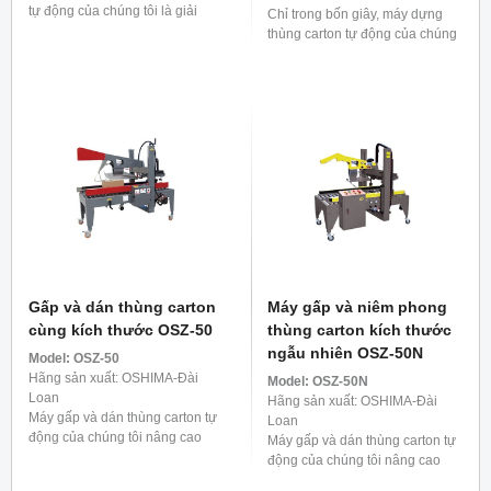
tự động của chúng tôi là giải
Chỉ trong bốn giây, máy dựng
pháp cực kỳ hiệu quả cho quy
thùng carton tự động của chúng
trình trước khi vận chuyển. Nó
tôi sẽ giúp thùng carton của bạn
có thể xử lý ...
trở nên sống động, đóng kín đáy
một cách chắc chắn. Một ...
Gấp và dán thùng carton
Máy gấp và niêm phong
cùng kích thước OSZ-50
thùng carton kích thước
ngẫu nhiên OSZ-50N
Model:
OSZ-50
Hãng sản xuất: OSHIMA-Đài
Model:
OSZ-50N
Loan
Hãng sản xuất: OSHIMA-Đài
Máy gấp và dán thùng carton tự
Loan
động của chúng tôi nâng cao
Máy gấp và dán thùng carton tự
hiệu quả đóng gói bằng cách
động của chúng tôi nâng cao
gấp liền bốn cạnh của hộp và
hiệu quả đóng gói bằng cách