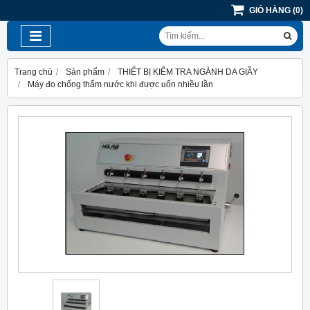
GIỎ HÀNG
(
0
)
Trang chủ
Sản phẩm
THIẾT BỊ KIỂM TRA NGÀNH DA GIẦY
Máy đo chống thấm nước khi được uốn nhiều lần