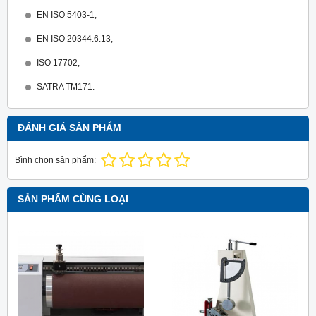
EN ISO 5403-1;
EN ISO 20344:6.13;
ISO 17702;
SATRA TM171.
ĐÁNH GIÁ SẢN PHẨM
Bình chọn sản phẩm:
SẢN PHẨM CÙNG LOẠI