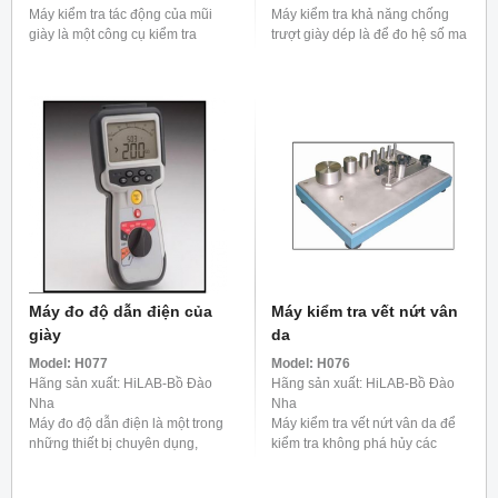
Máy kiểm tra tác động của mũi
Máy kiểm tra khả năng chống
giày là một công cụ kiểm tra
trượt giày dép là để đo hệ số ma
được thiết kế để đánh giá khả
sát đế, sau đó đánh giá khả
năng chống va đập của giày bảo
năng chống trượt của giày.
hộ, đặc biệt ...
Máy đo độ dẫn điện của
Máy kiểm tra vết nứt vân
giày
da
Model:
H077
Model:
H076
Hãng sản xuất: HiLAB-Bồ Đào
Hãng sản xuất: HiLAB-Bồ Đào
Nha
Nha
Máy đo độ dẫn điện là một trong
Máy kiểm tra vết nứt vân da để
những thiết bị chuyên dụng,
kiểm tra không phá hủy các
được sử dụng để đo công suất
thành phần, bộ phận được sản
ion trong các dung dịch mang
xuất hàng loạt và bán thành