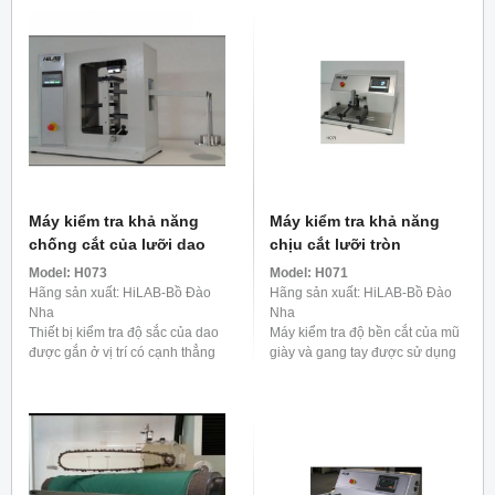
dòng điện, hỗ trợ ... Máy kiểm
phẩm để tìm vết nứt, ...
tra ...
Máy kiểm tra khả năng
Máy kiểm tra khả năng
chống cắt của lưỡi dao
chịu cắt lưỡi tròn
Model:
H073
Model:
H071
Hãng sản xuất: HiLAB-Bồ Đào
Hãng sản xuất: HiLAB-Bồ Đào
Nha
Nha
Thiết bị kiểm tra độ sắc của dao
Máy kiểm tra độ bền cắt của mũ
được gắn ở vị trí có cạnh thẳng
giày và gang tay được sử dụng
đứng và một gói giấy tổng hợp
đặt biệt để kiểm tra độ bền cắt
được phát triển đặc biệt (Không
của mũ giày, gang tay bảo hộ,
bao gồm) ...
da..vv... ...