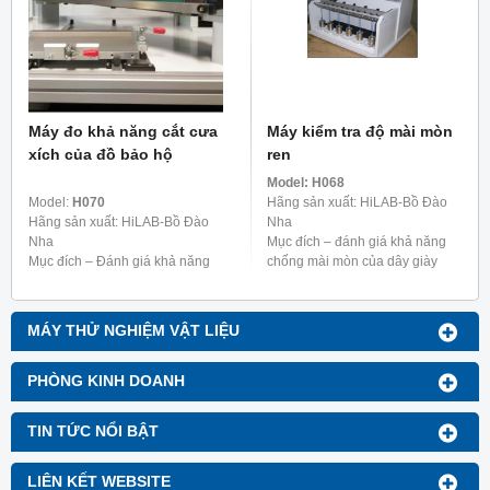
Máy đo khả năng cắt cưa
Máy kiểm tra độ mài mòn
xích của đồ bảo hộ
ren
Model:
H068
Model:
H070
Hãng sản xuất: HiLAB-Bồ Đào
Hãng sản xuất: HiLAB-Bồ Đào
Nha
Nha
Mục đích – đánh giá khả năng
Mục đích – Đánh giá khả năng
chống mài mòn của dây giày
chống cắt quần áo bảo hộ, giày
dép, được thử nghiệm với các lỗ
dép và găng tay bằng cưa máy
xâu tiêu chuẩn, theo BS
cầm tay.
5131:3.6; TM93
MÁY THỬ NGHIỆM VẬT LIỆU
PHÒNG KINH DOANH
TIN TỨC NỔI BẬT
LIÊN KẾT WEBSITE