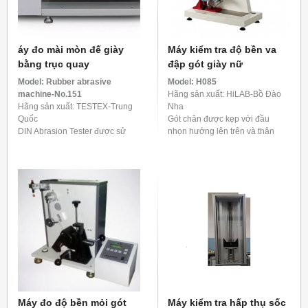
áy đo mài mòn đế giày
Máy kiểm tra độ bền va
bằng trục quay
đập gót giày nữ
Model:
Rubber abrasive
Model:
H085
machine-No.151
Hãng sản xuất: HiLAB-Bồ Đào
Hãng sản xuất: TESTEX-Trung
Nha
Quốc
Gót chân được kẹp với đầu
DIN Abrasion Tester được sử
nhọn hướng lên trên và thân
dụng để xác định khả năng
gần như thẳng đứng chịu các va
chống mài mòn của các vật liệu
đập đo được từ một quả lắc
dẻo, chẳng hạn như cao su, lốp
năng lượng của các va ...
xe, da, v.v. Hơn nữa, nó tuân ...
Máy đo độ bền mỏi gót
Máy kiểm tra hấp thụ sốc