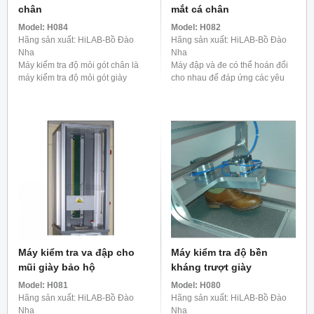
chân
mắt cá chân
Model:
H084
Model:
H082
Hãng sản xuất: HiLAB-Bồ Đào
Hãng sản xuất: HiLAB-Bồ Đào
Nha
Nha
Máy kiểm tra độ mỏi gót chân là
Máy đập và đe có thể hoán đổi
máy kiểm tra độ mỏi gót giày
cho nhau để đáp ứng các yêu
dùng để xác định hiệu xuất của
cầu của tiêu chuẩn nêu trên. Độ
gót giày trong việc trống lại các
cao thả được xác định khi tạo
tác động ...
các thử ...
Máy kiểm tra va đập cho
Máy kiểm tra độ bền
mũi giày bảo hộ
kháng trượt giày
Model:
H081
Model:
H080
Hãng sản xuất: HiLAB-Bồ Đào
Hãng sản xuất: HiLAB-Bồ Đào
Nha
Nha