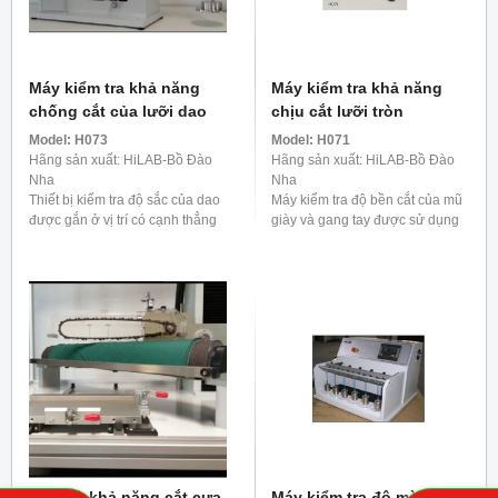
Máy kiểm tra khả năng
Máy kiểm tra khả năng
chống cắt của lưỡi dao
chịu cắt lưỡi tròn
Model:
H073
Model:
H071
Hãng sản xuất: HiLAB-Bồ Đào
Hãng sản xuất: HiLAB-Bồ Đào
Nha
Nha
Thiết bị kiểm tra độ sắc của dao
Máy kiểm tra độ bền cắt của mũ
được gắn ở vị trí có cạnh thẳng
giày và gang tay được sử dụng
đứng và một gói giấy tổng hợp
đặt biệt để kiểm tra độ bền cắt
được phát triển đặc biệt (Không
của mũ giày, gang tay bảo hộ,
bao gồm) ...
da..vv... ...
Máy đo khả năng cắt cưa
Máy kiểm tra độ mài mòn