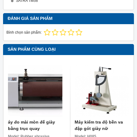
SATRA TM58
ĐÁNH GIÁ SẢN PHẨM
Bình chọn sản phẩm:
SẢN PHẨM CÙNG LOẠI
áy đo mài mòn đế giày
Máy kiểm tra độ bền va
bằng trục quay
đập gót giày nữ
Model:
Rubber abrasive
Model:
H085