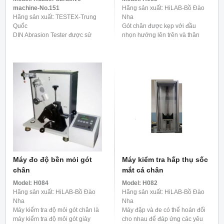
machine-No.151
Hãng sản xuất: HiLAB-Bồ Đào
Hãng sản xuất: TESTEX-Trung
Nha
Quốc
Gót chân được kẹp với đầu
DIN Abrasion Tester được sử
nhọn hướng lên trên và thân
dụng để xác định khả năng
gần như thẳng đứng chịu các va
chống mài mòn của các vật liệu
đập đo được từ một quả lắc
dẻo, chẳng hạn như cao su, lốp
năng lượng của các va ...
xe, da, v.v. Hơn nữa, nó tuân ...
Máy đo độ bền mỏi gót
Máy kiểm tra hấp thụ sốc
chân
mắt cá chân
Model:
H084
Model:
H082
Hãng sản xuất: HiLAB-Bồ Đào
Hãng sản xuất: HiLAB-Bồ Đào
Nha
Nha
Máy kiểm tra độ mỏi gót chân là
Máy đập và đe có thể hoán đổi
máy kiểm tra độ mỏi gót giày
cho nhau để đáp ứng các yêu