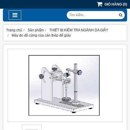
GIỎ HÀNG
(
0
)
Trang chủ
Sản phẩm
THIẾT BỊ KIỂM TRA NGÀNH DA GIẦY
Máy đo độ cứng của cán thép đế giày