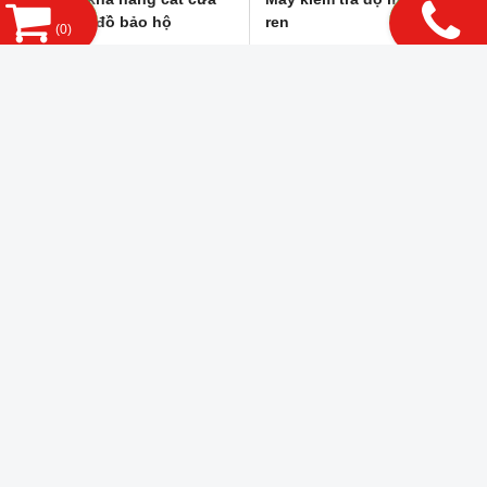
xích của đồ bảo hộ
ren
(
0
)
Model:
H068
Model:
H070
Hãng sản xuất: HiLAB-Bồ Đào
Hãng sản xuất: HiLAB-Bồ Đào
Nha
Nha
Mục đích – đánh giá khả năng
Mục đích – Đánh giá khả năng
chống mài mòn của dây giày
chống cắt quần áo bảo hộ, giày
dép, được thử nghiệm với các lỗ
dép và găng tay bằng cưa máy
xâu tiêu chuẩn, theo BS
cầm tay.
5131:3.6; TM93
MÁY THỬ NGHIỆM VẬT LIỆU
PHÒNG KINH DOANH
TIN TỨC NỔI BẬT
LIÊN KẾT WEBSITE
THỐNG KÊ
CÔNG TY TNHH KHOA HỌC VÀ CÔNG