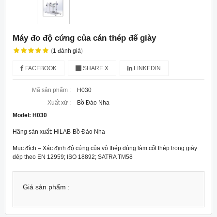
Máy đo độ cứng của cán thép đế giày
(
1
đánh giá
)
FACEBOOK
SHARE X
LINKEDIN
Mã sản phẩm :
H030
Xuất xứ :
Bồ Đào Nha
Model:
H030
Hãng sản xuất: HiLAB-Bồ Đào Nha
Mục đích – Xác định độ cứng của vỏ thép dùng làm cốt thép trong giày
dép theo EN 12959; ISO 18892; SATRA TM58
Giá sản phẩm :