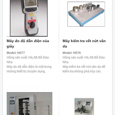
Máy đo độ dẫn điện của
Máy kiểm tra vết nứt vân
giày
da
Model:
H077
Model:
H076
Hãng sản xuất: HiLAB-Bồ Đào
Hãng sản xuất: HiLAB-Bồ Đào
Nha
Nha
Máy đo độ dẫn điện là một trong
Máy kiểm tra vết nứt vân da để
những thiết bị chuyên dụng,
kiểm tra không phá hủy các
được sử dụng để đo công suất
thành phần, bộ phận được sản
ion trong các dung dịch mang
xuất hàng loạt và bán thành
dòng điện, hỗ trợ ... Máy kiểm
phẩm để tìm vết nứt, ...
tra ...