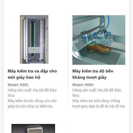
dùng để xác định hiệu xuất của
cầu của tiêu chuẩn nêu trên. Độ
gót giày trong việc trống lại các
cao thả được xác định khi tạo
tác động ...
các thử ...
Máy kiểm tra va đập cho
Máy kiểm tra độ bền
mũi giày bảo hộ
kháng trượt giày
Model:
H081
Model:
H080
Hãng sản xuất: HiLAB-Bồ Đào
Hãng sản xuất: HiLAB-Bồ Đào
Nha
Nha
Máy kiểm tra tác động của mũi
Máy kiểm tra khả năng chống
giày là một công cụ kiểm tra
trượt giày dép là để đo hệ số ma
được thiết kế để đánh giá khả
sát đế, sau đó đánh giá khả
năng chống va đập của giày bảo
năng chống trượt của giày.
hộ, đặc biệt ...