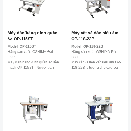
Máy dán/băng dính quần
Máy cắt và dán siêu âm
áo OP-115ST
OP-118-22B
Model:
OP-115ST
Model:
OP-118-22B
Hãng sản xuất: OSHIMA-Đài
Hãng sản xuất: OSHIMA-Đài
Loan
Loan
Máy dán/băng dính quần áo liền
Máy cắt và liên kết siêu âm OP-
mạch OP-115ST - Người bạn
118-22B lý tưởng cho các loại
đồng hành lý tưởng cho quần.
vải co giãn có sợi tổng hợp,
Nó được phát triển đặc biệt để
chẳng hạn như đồ lót, áo phông
gia cố các dải bên của quần, ...
và các mặt hàng ...