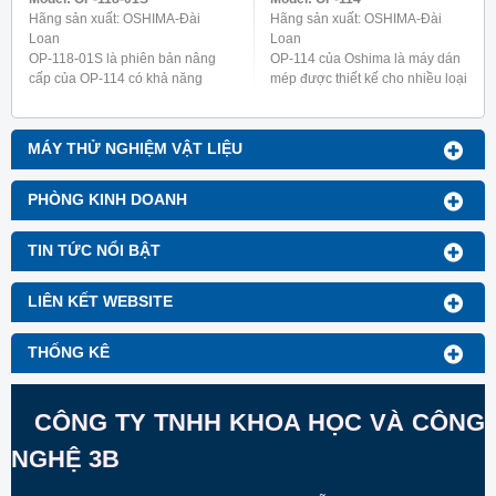
Hãng sản xuất: OSHIMA-Đài
Hãng sản xuất: OSHIMA-Đài
Loan
Loan
OP-118-01S là phiên bản nâng
OP-114 của Oshima là máy dán
cấp của OP-114 có khả năng
mép được thiết kế cho nhiều loại
gấp và ủi mà không cần dùng
quần áo khác nhau, bao gồm đồ
thêm máy dán. Máy này được
lót nữ, áo sơ mi và quần áo chức
thiết kế đặc biệt để làm dây ...
năng như ...
MÁY THỬ NGHIỆM VẬT LIỆU
PHÒNG KINH DOANH
TIN TỨC NỔI BẬT
LIÊN KẾT WEBSITE
THỐNG KÊ
CÔNG TY TNHH KHOA HỌC VÀ CÔNG
NGHỆ 3B