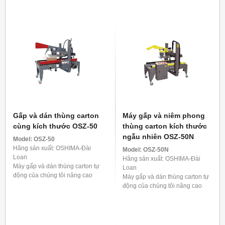
có thể xử lý ...
trở nên sống động, đóng kín đáy
một cách chắc chắn. Một ...
Gấp và dán thùng carton
Máy gấp và niêm phong
cùng kích thước OSZ-50
thùng carton kích thước
ngẫu nhiên OSZ-50N
Model:
OSZ-50
Hãng sản xuất: OSHIMA-Đài
Model:
OSZ-50N
Loan
Hãng sản xuất: OSHIMA-Đài
Máy gấp và dán thùng carton tự
Loan
động của chúng tôi nâng cao
Máy gấp và dán thùng carton tự
hiệu quả đóng gói bằng cách
động của chúng tôi nâng cao
gấp liền bốn cạnh của hộp và
hiệu quả đóng gói bằng cách
dán băng dính chắc chắn ...
gấp cả bốn mặt của hộp một
cách thành thạo và cố ...