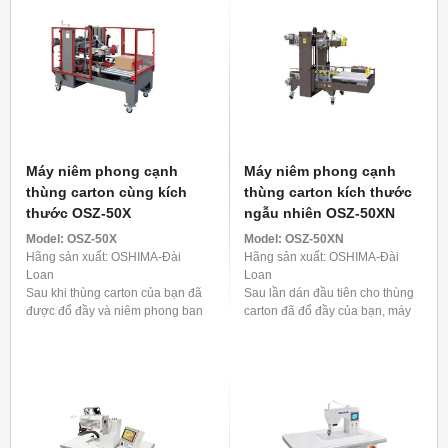
Máy niêm phong cạnh
Máy niêm phong cạnh
thùng carton cùng kích
thùng carton kích thước
thước OSZ-50X
ngẫu nhiên OSZ-50XN
Model:
OSZ-50X
Model:
OSZ-50XN
Hãng sản xuất: OSHIMA-Đài
Hãng sản xuất: OSHIMA-Đài
Loan
Loan
Sau khi thùng carton của bạn đã
Sau lần dán đầu tiên cho thùng
được đổ đầy và niêm phong ban
carton đã đổ đầy của bạn, máy
đầu, máy dán cạnh thùng carton
dán cạnh thùng carton tự động
tự động của chúng tôi sẽ tiến
của chúng tôi sẽ hoạt động, đảm
hành để cố định ...
bảo an toàn tuyệt ...