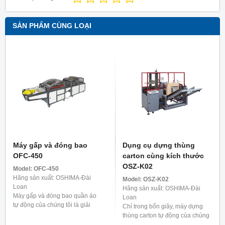
SẢN PHẨM CÙNG LOẠI
Máy gấp và đóng bao
Dụng cụ dựng thùng
OFC-450
carton cùng kích thước
OSZ-K02
Model:
OFC-450
Hãng sản xuất: OSHIMA-Đài
Model:
OSZ-K02
Loan
Hãng sản xuất: OSHIMA-Đài
Máy gấp và đóng bao quần áo
Loan
tự động của chúng tôi là giải
Chỉ trong bốn giây, máy dựng
pháp cực kỳ hiệu quả cho quy
thùng carton tự động của chúng
trình trước khi vận chuyển. Nó
tôi sẽ giúp thùng carton của bạn