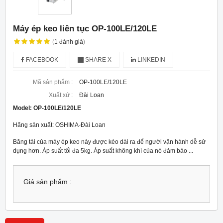
Máy ép keo liên tục OP-100LE/120LE
(
1
đánh giá
)
FACEBOOK
SHARE X
LINKEDIN
Mã sản phẩm :
OP-100LE/120LE
Xuất xứ :
Đài Loan
Model:
OP-100LE/120LE
Hãng sản xuất: OSHIMA-Đài Loan
Băng tải của máy ép keo này được kéo dài ra để người vận hành dễ sử
dụng hơn. Áp suất tối đa 5kg. Áp suất không khí của nó đảm bảo ...
Giá sản phẩm :