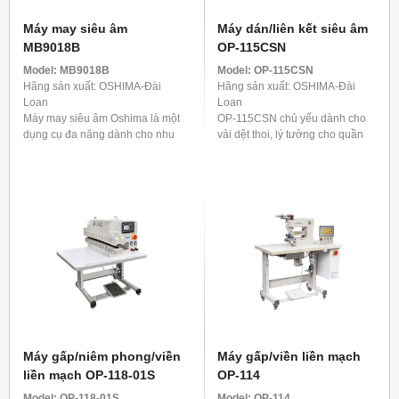
Máy may siêu âm
Máy dán/liên kết siêu âm
MB9018B
OP-115CSN
Model:
MB9018B
Model:
OP-115CSN
Hãng sản xuất: OSHIMA-Đài
Hãng sản xuất: OSHIMA-Đài
Loan
Loan
Máy may siêu âm Oshima là một
OP-115CSN chủ yếu dành cho
dụng cụ đa năng dành cho nhu
vải dệt thoi, lý tưởng cho quần
cầu đa dạng ngày nay. Nó
áo ngoài trời và trang phục thiết
không chỉ lý tưởng cho sản xuất
thực như áo mưa, đồ bơi và điền
hàng dệt gia dụng ...
kinh. Để cung cấp ...
Máy gấp/niêm phong/viền
Máy gấp/viền liền mạch
liền mạch OP-118-01S
OP-114
Model:
OP-118-01S
Model:
OP-114