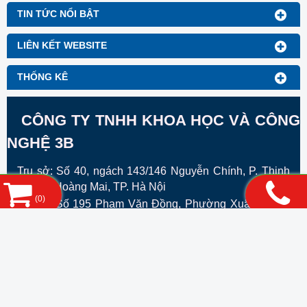
TIN TỨC NỔI BẬT
LIÊN KẾT WEBSITE
THỐNG KÊ
CÔNG TY TNHH KHOA HỌC VÀ CÔNG
NGHỆ 3B
Trụ sở: Số 40, ngách 143/146 Nguyễn Chính, P. Thịnh
Liệt, Q. Hoàng Mai, TP. Hà Nội
(
0
)
VPGD:
Số 195 Phạm Văn Đồng, Phường Xuân ĐỈnh ,
Thành Phố Hà Nội
Hotline: 0948.27.99.88
Mã số doanh nghiệp: 0106804307