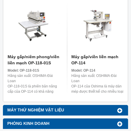
Máy gấp/niêm phong/viền
Máy gấp/viền liền mạch
liền mạch OP-118-01S
OP-114
Model:
OP-118-01S
Model:
OP-114
Hãng sản xuất: OSHIMA-Đài
Hãng sản xuất: OSHIMA-Đài
Loan
Loan
OP-118-01S là phiên bản nâng
OP-114 của Oshima là máy dán
cấp của OP-114 có khả năng
mép được thiết kế cho nhiều loại
gấp và ủi mà không cần dùng
quần áo khác nhau, bao gồm đồ
thêm máy dán. Máy này được
lót nữ, áo sơ mi và quần áo chức
thiết kế đặc biệt để làm dây ...
năng như ...
MÁY THỬ NGHIỆM VẬT LIỆU
PHÒNG KINH DOANH