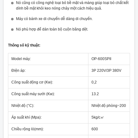
Nó cũng có công nghệ loại bỏ bề mặt và màng giúp loại bỏ chất kết
dính bề mặt khỏi keo nóng chảy một cách hiệu quả.
Máy có bánh xe di chuyển dễ dàng di chuyển.
Nó phù hợp để dán toàn bộ cuộn băng dệt.
Thông số kỹ thuật:
Model máy:
OP-600SPII
Điện áp:
3P 220V/3P 380V
Công suất động cơ (Kw):
0,2
Công suất máy sưởi (Kw):
13.2
Nhiệt độ (°C):
Nhiệt độ phòng~200
Áp suất khí (Mpa):
5kg/c㎡
Chiều rộng lò(mm):
600