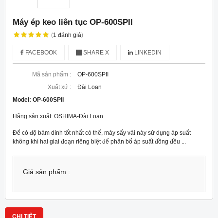
Máy ép keo liên tục OP-600SPII
(
1
đánh giá
)
FACEBOOK
SHARE X
LINKEDIN
Mã sản phẩm :
OP-600SPII
Xuất xứ :
Đài Loan
Model:
OP-600SPII
Hãng sản xuất: OSHIMA-Đài Loan
Để có độ bám dính tốt nhất có thể, máy sấy vải này sử dụng áp suất
không khí hai giai đoạn riêng biệt để phân bổ áp suất đồng đều ...
Giá sản phẩm :
CHI TIẾT