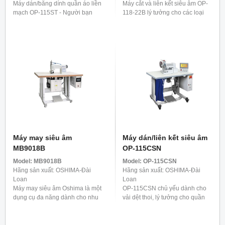
Máy dán/băng dính quần áo liền
Máy cắt và liên kết siêu âm OP-
mạch OP-115ST - Người bạn
118-22B lý tưởng cho các loại
đồng hành lý tưởng cho quần.
vải co giãn có sợi tổng hợp,
Nó được phát triển đặc biệt để
chẳng hạn như đồ lót, áo phông
gia cố các dải bên của quần, ...
và các mặt hàng ...
Máy may siêu âm
Máy dán/liên kết siêu âm
MB9018B
OP-115CSN
Model:
MB9018B
Model:
OP-115CSN
Hãng sản xuất: OSHIMA-Đài
Hãng sản xuất: OSHIMA-Đài
Loan
Loan
Máy may siêu âm Oshima là một
OP-115CSN chủ yếu dành cho
dụng cụ đa năng dành cho nhu
vải dệt thoi, lý tưởng cho quần
cầu đa dạng ngày nay. Nó
áo ngoài trời và trang phục thiết
không chỉ lý tưởng cho sản xuất
thực như áo mưa, đồ bơi và điền
hàng dệt gia dụng ...
kinh. Để cung cấp ...