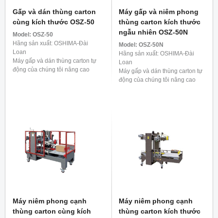
Gấp và dán thùng carton
Máy gấp và niêm phong
cùng kích thước OSZ-50
thùng carton kích thước
ngẫu nhiên OSZ-50N
Model:
OSZ-50
Hãng sản xuất: OSHIMA-Đài
Model:
OSZ-50N
Loan
Hãng sản xuất: OSHIMA-Đài
Máy gấp và dán thùng carton tự
Loan
động của chúng tôi nâng cao
Máy gấp và dán thùng carton tự
hiệu quả đóng gói bằng cách
động của chúng tôi nâng cao
gấp liền bốn cạnh của hộp và
hiệu quả đóng gói bằng cách
dán băng dính chắc chắn ...
gấp cả bốn mặt của hộp một
cách thành thạo và cố ...
Máy niêm phong cạnh
Máy niêm phong cạnh
thùng carton cùng kích
thùng carton kích thước