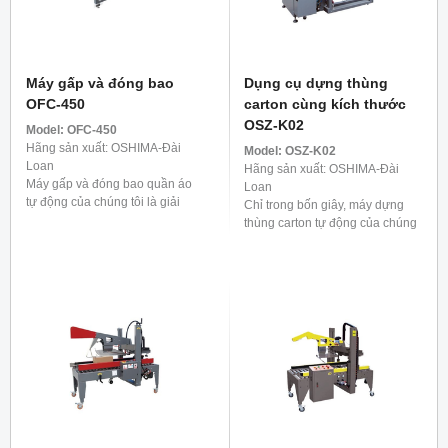
Máy gấp và đóng bao
Dụng cụ dựng thùng
OFC-450
carton cùng kích thước
OSZ-K02
Model:
OFC-450
Hãng sản xuất: OSHIMA-Đài
Model:
OSZ-K02
Loan
Hãng sản xuất: OSHIMA-Đài
Máy gấp và đóng bao quần áo
Loan
tự động của chúng tôi là giải
Chỉ trong bốn giây, máy dựng
pháp cực kỳ hiệu quả cho quy
thùng carton tự động của chúng
trình trước khi vận chuyển. Nó
tôi sẽ giúp thùng carton của bạn
có thể xử lý ...
trở nên sống động, đóng kín đáy
một cách chắc chắn. Một ...