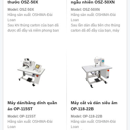
thước OSZ-50X
ngẫu nhiên OSZ-50XN
Model:
OSZ-50X
Model:
OSZ-50XN
Hãng sản xuất: OSHIMA-Đài
Hãng sản xuất: OSHIMA-Đài
Loan
Loan
Sau khi thùng carton của bạn đã
Sau lần dán đầu tiên cho thùng
được đổ đầy và niêm phong ban
carton đã đổ đầy của bạn, máy
đầu, máy dán cạnh thùng carton
dán cạnh thùng carton tự động
tự động của chúng tôi sẽ tiến
của chúng tôi sẽ hoạt động, đảm
hành để cố định ...
bảo an toàn tuyệt ...
Máy dán/băng dính quần
Máy cắt và dán siêu âm
áo OP-115ST
OP-118-22B
Model:
OP-115ST
Model:
OP-118-22B
Hãng sản xuất: OSHIMA-Đài
Hãng sản xuất: OSHIMA-Đài
Loan
Loan