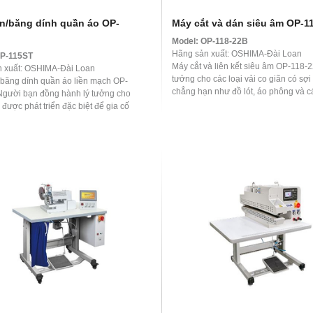
n/băng dính quần áo OP-
Máy cắt và dán siêu âm OP-1
Model:
OP-118-22B
Hãng sản xuất: OSHIMA-Đài Loan
P-115ST
Máy cắt và liên kết siêu âm OP-118-2
 xuất: OSHIMA-Đài Loan
tưởng cho các loại vải co giãn có sợi
băng dính quần áo liền mạch OP-
chẳng hạn như đồ lót, áo phông và c
Người bạn đồng hành lý tưởng cho
hàng ...
được phát triển đặc biệt để gia cố
ên của quần, ...