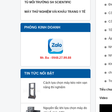
TỦ MÔI TRƯỜNG SH SCIENTIFIC
MÁY THỬ NGHIỆM VẢI KHẨU TRANG Y TẾ
C
C
PHÒNG KINH DOANH
T
Á
N
N
Mr. Ba - 0948.27.99.88
K
c
TIN TỨC NỔI BẬT
T
Cách lựa chọn máy kéo nén vạn
năng thí nghiệm
Tiêu chu
Video
Nguyên tắc khi lựa chọn máy đo