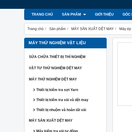
TRANG CHỦ
SẢN PHẨM
GIỚI THIỆU
GÓC 
Trang chủ
Sản phẩm
MÁY SẢN XUẤT DỆT MAY
Máy ép 
MÁY THỬ NGHIỆM VẬT LIỆU
SỬA CHỮA THIẾT BỊ THÍ NGHIỆM
VẬT TƯ THỬ NGHIỆM DỆT MAY
MÁY THỬ NGHIỆM DỆT MAY
Thiết bị kiểm tra sợi Yarn
Thiết bị kiểm tra vải và dệt may
Thiết bị nhuộm và hoàn tất vải
MÁY SẢN XUẤT DỆT MAY
Máy kiểm tra vải tự động