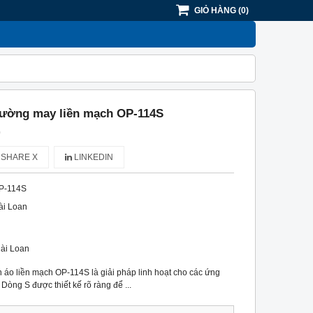
GIỎ HÀNG
(
0
)
đường may liền mạch OP-114S
)
SHARE X
LINKEDIN
P-114S
ài Loan
ài Loan
 áo liền mạch OP-114S là giải pháp linh hoạt cho các ứng
òng S được thiết kế rõ ràng để ...