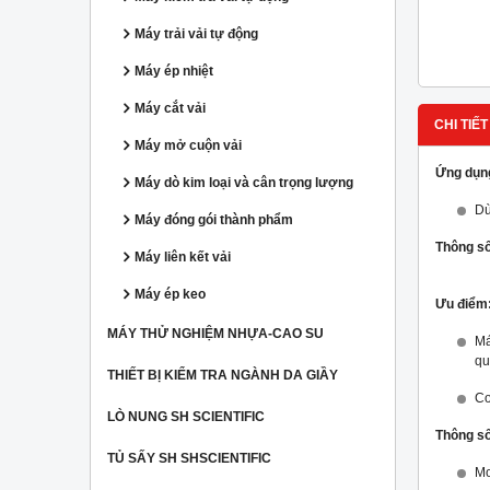
Máy trải vải tự động
Máy ép nhiệt
Máy cắt vải
CHI TIẾT
Máy mở cuộn vải
Ứng dụn
Máy dò kim loại và cân trọng lượng
Dù
Máy đóng gói thành phẩm
Thông số
Máy liên kết vải
Máy ép keo
Ưu điểm
MÁY THỬ NGHIỆM NHỰA-CAO SU
Má
qu
THIẾT BỊ KIỂM TRA NGÀNH DA GIẦY
Co
LÒ NUNG SH SCIENTIFIC
Thông số
TỦ SẤY SH SHSCIENTIFIC