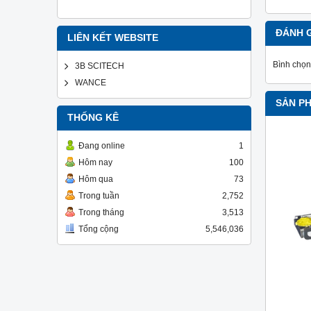
ĐÁNH 
LIÊN KẾT WEBSITE
Bình chọn
3B SCITECH
WANCE
SẢN P
THỐNG KÊ
Đang online
1
Hôm nay
100
Hôm qua
73
Trong tuần
2,752
Trong tháng
3,513
Tổng cộng
5,546,036