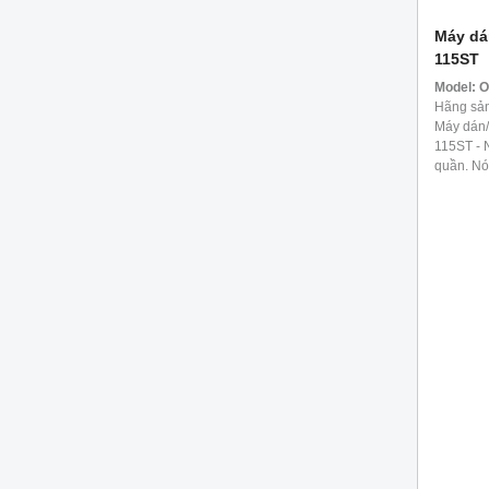
Máy dá
115ST
Model:
O
Hãng sản
Máy dán/
115ST - 
quần. Nó 
các dải b