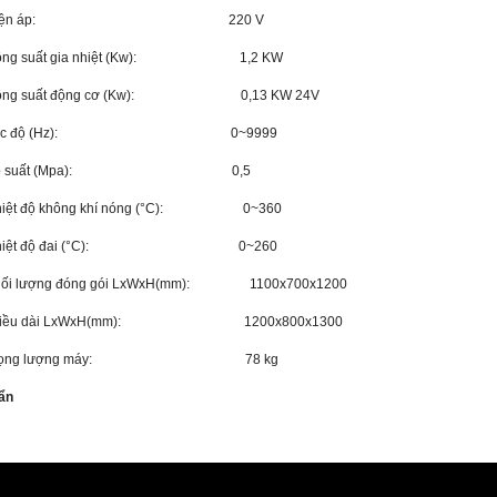
Điện áp: 220 V
ông suất gia nhiệt (Kw): 1,2 KW
ông suất động cơ (Kw): 0,13 KW 24V
ốc độ (Hz): 0~9999
p suất (Mpa): 0,5
hiệt độ không khí nóng (°C): 0~360
hiệt độ đai (°C): 0~260
hối lượng đóng gói LxWxH(mm): 1100x700x1200
hiều dài LxWxH(mm): 1200x800x1300
rọng lượng máy: 78 kg
ẩn