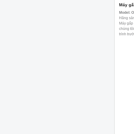
Máy gấ
Model:
O
Hãng sản
Máy gấp 
chúng tôi
trình trư