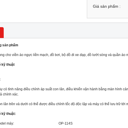
Giá sản phẩm :
g sản phẩm
ng cho viền áo ngực liền mạch, đồ bơi, bộ đồ đi xe đạp, đồ lướt sóng và quần áo ng
 kỹ thuật
:
y có tính năng điều chỉnh áp suất con lăn, điều khiển vận hành bằng màn hình cảm 
ả chính xác.
n lăn trên và dưới có thể được điều chỉnh tốc độ độc lập và máy có thể lưu trữ tới 
 kỹ thuật:
Model máy: OP-114S