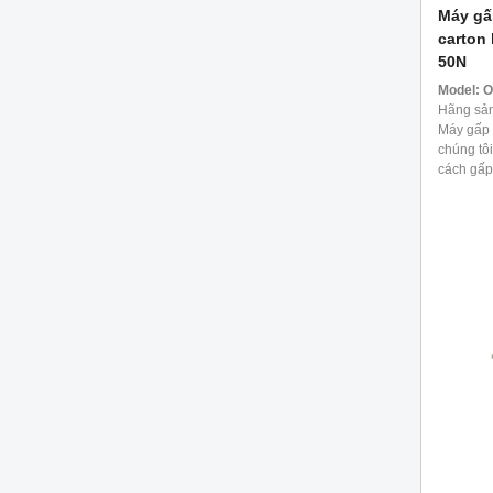
Máy gấ
carton
50N
Model:
O
Hãng sản
Máy gấp 
chúng tô
cách gấp
thạo và cố