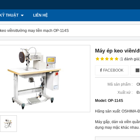
KỸ THUẬT
LIÊN HỆ
keo viền/đường may liền mạch OP-114S
Máy ép keo viền/
(
1
đánh giá
FACEBOOK
Mã sản phẩm :
O
Xuất xứ :
Đ
Model:
OP-114S
Hãng sản xuất: OSHIMA-Đ
Máy gấp, dán và viền quần
dụng may mặc khác nhau. D