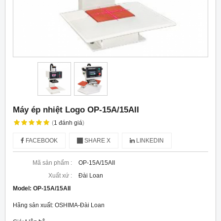
Máy ép nhiệt Logo OP-15A/15AII
(
1
đánh giá
)
FACEBOOK
SHARE X
LINKEDIN
Mã sản phẩm :
OP-15A/15AII
Xuất xứ :
Đài Loan
Model:
OP-15A/15AII
Hãng sản xuất: OSHIMA-Đài Loan