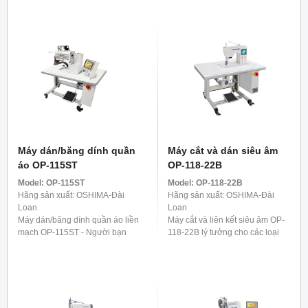
tự động của chúng tôi sẽ tiến
của chúng tôi sẽ hoạt động, đảm
hành để cố định ...
bảo an toàn tuyệt ...
Máy dán/băng dính quần
Máy cắt và dán siêu âm
áo OP-115ST
OP-118-22B
Model:
OP-115ST
Model:
OP-118-22B
Hãng sản xuất: OSHIMA-Đài
Hãng sản xuất: OSHIMA-Đài
Loan
Loan
Máy dán/băng dính quần áo liền
Máy cắt và liên kết siêu âm OP-
mạch OP-115ST - Người bạn
118-22B lý tưởng cho các loại
đồng hành lý tưởng cho quần.
vải co giãn có sợi tổng hợp,
Nó được phát triển đặc biệt để
chẳng hạn như đồ lót, áo phông
gia cố các dải bên của quần, ...
và các mặt hàng ...