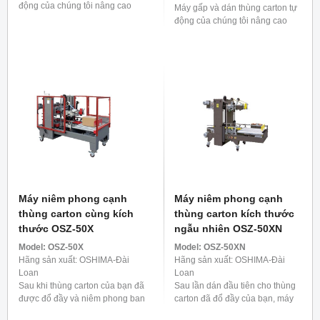
động của chúng tôi nâng cao
Máy gấp và dán thùng carton tự
hiệu quả đóng gói bằng cách
động của chúng tôi nâng cao
gấp liền bốn cạnh của hộp và
hiệu quả đóng gói bằng cách
dán băng dính chắc chắn ...
gấp cả bốn mặt của hộp một
cách thành thạo và cố ...
Máy niêm phong cạnh
Máy niêm phong cạnh
thùng carton cùng kích
thùng carton kích thước
thước OSZ-50X
ngẫu nhiên OSZ-50XN
Model:
OSZ-50X
Model:
OSZ-50XN
Hãng sản xuất: OSHIMA-Đài
Hãng sản xuất: OSHIMA-Đài
Loan
Loan
Sau khi thùng carton của bạn đã
Sau lần dán đầu tiên cho thùng
được đổ đầy và niêm phong ban
carton đã đổ đầy của bạn, máy
đầu, máy dán cạnh thùng carton
dán cạnh thùng carton tự động