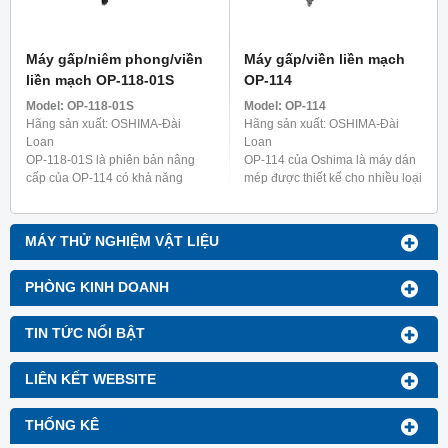
Máy gấp/niêm phong/viền
Máy gấp/viền liền mạch
liền mạch OP-118-01S
OP-114
Model:
OP-118-01S
Model:
OP-114
Hãng sản xuất: OSHIMA-Đài
Hãng sản xuất: OSHIMA-Đài
Loan
Loan
OP-118-01S là phiên bản nâng
OP-114 của Oshima là máy dán
cấp của OP-114 có khả năng
mép được thiết kế cho nhiều loại
gấp và ủi mà không cần dùng
quần áo khác nhau, bao gồm đồ
thêm máy dán. Máy này được
lót nữ, áo sơ mi và quần áo chức
thiết kế đặc biệt để làm dây ...
năng như ...
MÁY THỬ NGHIỆM VẬT LIỆU
PHÒNG KINH DOANH
TIN TỨC NỔI BẬT
LIÊN KẾT WEBSITE
THỐNG KÊ