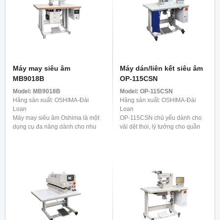
Máy may siêu âm
Máy dán/liên kết siêu âm
MB9018B
OP-115CSN
Model:
MB9018B
Model:
OP-115CSN
Hãng sản xuất: OSHIMA-Đài
Hãng sản xuất: OSHIMA-Đài
Loan
Loan
Máy may siêu âm Oshima là một
OP-115CSN chủ yếu dành cho
dụng cụ đa năng dành cho nhu
vải dệt thoi, lý tưởng cho quần
cầu đa dạng ngày nay. Nó
áo ngoài trời và trang phục thiết
không chỉ lý tưởng cho sản xuất
thực như áo mưa, đồ bơi và điền
hàng dệt gia dụng ...
kinh. Để cung cấp ...