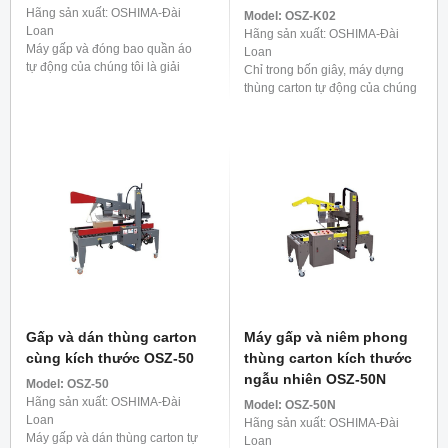
Hãng sản xuất: OSHIMA-Đài
Model:
OSZ-K02
Loan
Hãng sản xuất: OSHIMA-Đài
Máy gấp và đóng bao quần áo
Loan
tự động của chúng tôi là giải
Chỉ trong bốn giây, máy dựng
pháp cực kỳ hiệu quả cho quy
thùng carton tự động của chúng
trình trước khi vận chuyển. Nó
tôi sẽ giúp thùng carton của bạn
có thể xử lý ...
trở nên sống động, đóng kín đáy
một cách chắc chắn. Một ...
Gấp và dán thùng carton
Máy gấp và niêm phong
cùng kích thước OSZ-50
thùng carton kích thước
ngẫu nhiên OSZ-50N
Model:
OSZ-50
Hãng sản xuất: OSHIMA-Đài
Model:
OSZ-50N
Loan
Hãng sản xuất: OSHIMA-Đài
Máy gấp và dán thùng carton tự
Loan