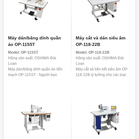
Máy dán/băng dính quần
Máy cắt và dán siêu âm
áo OP-115ST
OP-118-22B
Model:
OP-115ST
Model:
OP-118-22B
Hãng sản xuất: OSHIMA-Đài
Hãng sản xuất: OSHIMA-Đài
Loan
Loan
Máy dán/băng dính quần áo liền
Máy cắt và liên kết siêu âm OP-
mạch OP-115ST - Người bạn
118-22B lý tưởng cho các loại
đồng hành lý tưởng cho quần.
vải co giãn có sợi tổng hợp,
Nó được phát triển đặc biệt để
chẳng hạn như đồ lót, áo phông
gia cố các dải bên của quần, ...
và các mặt hàng ...