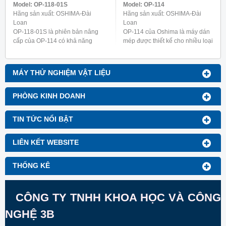
Model:
OP-118-01S
Model:
OP-114
Hãng sản xuất: OSHIMA-Đài
Hãng sản xuất: OSHIMA-Đài
Loan
Loan
OP-118-01S là phiên bản nâng
OP-114 của Oshima là máy dán
cấp của OP-114 có khả năng
mép được thiết kế cho nhiều loại
gấp và ủi mà không cần dùng
quần áo khác nhau, bao gồm đồ
thêm máy dán. Máy này được
lót nữ, áo sơ mi và quần áo chức
thiết kế đặc biệt để làm dây ...
năng như ...
MÁY THỬ NGHIỆM VẬT LIỆU
PHÒNG KINH DOANH
TIN TỨC NỔI BẬT
LIÊN KẾT WEBSITE
THỐNG KÊ
CÔNG TY TNHH KHOA HỌC VÀ CÔNG
NGHỆ 3B