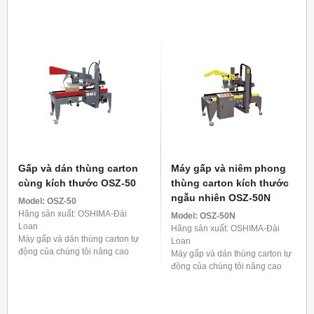
trình trước khi vận chuyển. Nó
tôi sẽ giúp thùng carton của bạn
có thể xử lý ...
trở nên sống động, đóng kín đáy
một cách chắc chắn. Một ...
Gấp và dán thùng carton
Máy gấp và niêm phong
cùng kích thước OSZ-50
thùng carton kích thước
ngẫu nhiên OSZ-50N
Model:
OSZ-50
Hãng sản xuất: OSHIMA-Đài
Model:
OSZ-50N
Loan
Hãng sản xuất: OSHIMA-Đài
Máy gấp và dán thùng carton tự
Loan
động của chúng tôi nâng cao
Máy gấp và dán thùng carton tự
hiệu quả đóng gói bằng cách
động của chúng tôi nâng cao
gấp liền bốn cạnh của hộp và
hiệu quả đóng gói bằng cách
dán băng dính chắc chắn ...
gấp cả bốn mặt của hộp một
cách thành thạo và cố ...