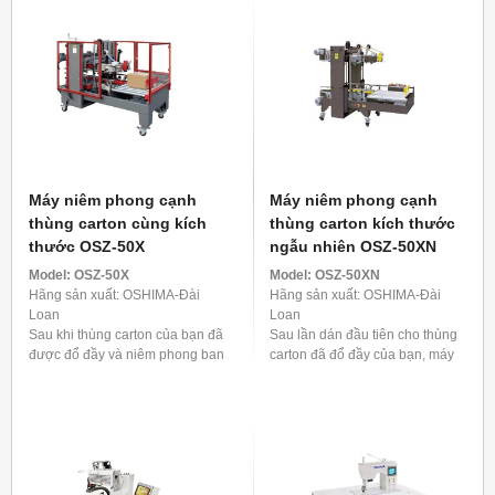
Máy niêm phong cạnh
Máy niêm phong cạnh
thùng carton cùng kích
thùng carton kích thước
thước OSZ-50X
ngẫu nhiên OSZ-50XN
Model:
OSZ-50X
Model:
OSZ-50XN
Hãng sản xuất: OSHIMA-Đài
Hãng sản xuất: OSHIMA-Đài
Loan
Loan
Sau khi thùng carton của bạn đã
Sau lần dán đầu tiên cho thùng
được đổ đầy và niêm phong ban
carton đã đổ đầy của bạn, máy
đầu, máy dán cạnh thùng carton
dán cạnh thùng carton tự động
tự động của chúng tôi sẽ tiến
của chúng tôi sẽ hoạt động, đảm
hành để cố định ...
bảo an toàn tuyệt ...