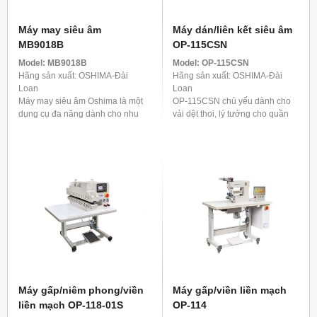
Máy may siêu âm
Máy dán/liên kết siêu âm
MB9018B
OP-115CSN
Model:
MB9018B
Model:
OP-115CSN
Hãng sản xuất: OSHIMA-Đài
Hãng sản xuất: OSHIMA-Đài
Loan
Loan
Máy may siêu âm Oshima là một
OP-115CSN chủ yếu dành cho
dụng cụ đa năng dành cho nhu
vải dệt thoi, lý tưởng cho quần
cầu đa dạng ngày nay. Nó
áo ngoài trời và trang phục thiết
không chỉ lý tưởng cho sản xuất
thực như áo mưa, đồ bơi và điền
hàng dệt gia dụng ...
kinh. Để cung cấp ...
Máy gấp/niêm phong/viền
Máy gấp/viền liền mạch
liền mạch OP-118-01S
OP-114