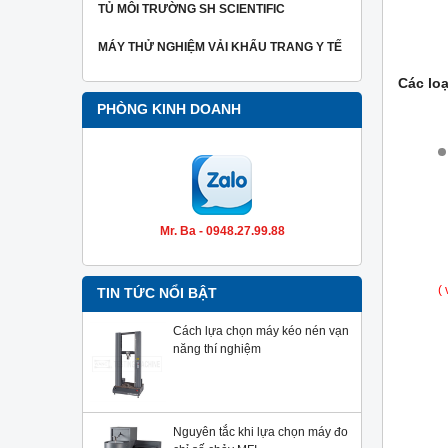
TỦ MÔI TRƯỜNG SH SCIENTIFIC
MÁY THỬ NGHIỆM VẢI KHẨU TRANG Y TẾ
Các lo
PHÒNG KINH DOANH
+
+
Mr. Ba - 0948.27.99.88
( 
TIN TỨC NỔI BẬT
Cách lựa chọn máy kéo nén vạn
năng thí nghiệm
Nguyên tắc khi lựa chọn máy đo