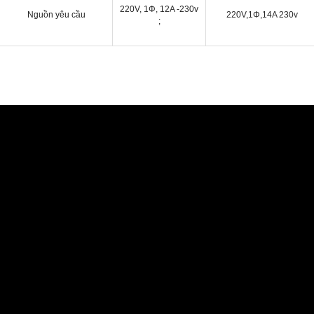
220V, 1Φ, 12A -230v
Nguồn yêu cầu
220V,1Φ,14A 230v
;