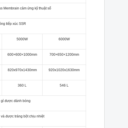
ss Membrain cảm ứng kỹ thuật số
ông tiếp xúc SSR
5000W
6000W
600×600×1000mm
700×650×1200mm
820x970x1430mm
920x1020x1630mm
360 L
546 L
gỉ được đánh bóng
à được tráng bột chịu nhiệt