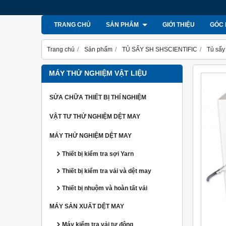
TRANG CHỦ
SẢN PHẨM
GIỚI THIỆU
GÓC 
Trang chủ
Sản phẩm
TỦ SẤY SH SHSCIENTIFIC
Tủ sấy
MÁY THỬ NGHIỆM VẬT LIỆU
SỬA CHỮA THIẾT BỊ THÍ NGHIỆM
VẬT TƯ THỬ NGHIỆM DỆT MAY
MÁY THỬ NGHIỆM DỆT MAY
Thiết bị kiểm tra sợi Yarn
Thiết bị kiểm tra vải và dệt may
Thiết bị nhuộm và hoàn tất vải
MÁY SẢN XUẤT DỆT MAY
Máy kiểm tra vải tự động