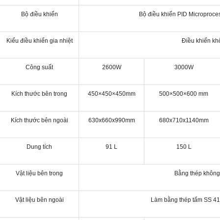
Bộ điều khiển
Bộ điều khiển PID Microproce
Kiểu điều khiển gia nhiệt
Điều khiển kh
Công suất
2600W
3000W
Kích thước bên trong
450×450×450mm
500×500×600 mm
Kích thước bên ngoài
630x660x990mm
680x710x1140mm
Dung tích
91 L
150 L
Vật liệu bên trong
Bằng thép không 
Vật liệu bên ngoài
Làm bằng thép tấm SS 41 v