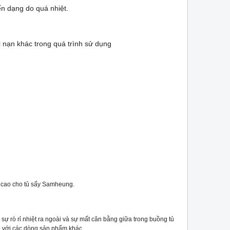
iến dạng do quá nhiệt.
ai nạn khác trong quá trình sử dụng
n
cao cho tủ sấy Samheung.
u
sự rò rỉ nhiệt ra ngoài và sự mất cân bằng giữa trong buồng tủ
 với các dòng sản phẩm khác.