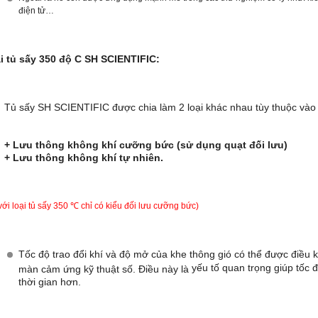
điện tử…
ại tủ sấy 350 độ C SH SCIENTIFIC:
Tủ sấy SH SCIENTIFIC được chia làm 2 loại khác nhau tùy thuộc và
 Lưu thông không khí cưỡng bức (sử dụng quạt đối
 Lưu thông không khí tự nhiên.
với loại
tủ sấy 35
0 ℃ chỉ có kiểu đối lưu cưỡng bức)
Tốc độ trao đổi khí và độ mở của khe thông gió có thể được điều 
yếu tố quan trọng giúp tốc đ
màn cảm ứng kỹ thuật số. Điều này là
thời gian hơn.