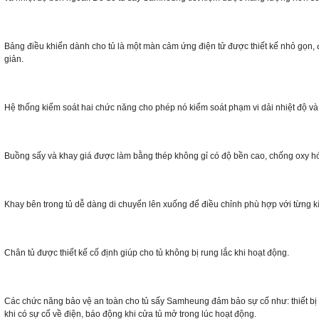
Bảng điều khiển dành cho tủ là một màn cảm ứng điện tử được thiết kế nhỏ gọn,
giản.
Hệ thống kiểm soát hai chức năng cho phép nó kiểm soát phạm vi dải nhiệt độ
và
Buồng sấy và khay giá được làm bằng thép không gỉ có độ bền cao, chống oxy h
Khay bên trong tủ dễ dàng di chuyển lên xuống để điều chỉnh phù hợp với từng
k
Chân tủ được thiết kế cố định giúp cho tủ không bị rung lắc khi hoạt động.
Các chức năng bảo vệ an toàn cho tủ sấy Samheung đảm bảo sự cố như: thiết bị
khi có sự cố về điện,
báo động khi cửa tủ mở trong lúc hoạt động.