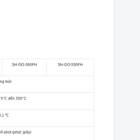
SH-DO-360FH
SH-DO-550FH
ng bức
+ 5°C đến 350°C
0,1 ℃
9 phút (phút: giây)