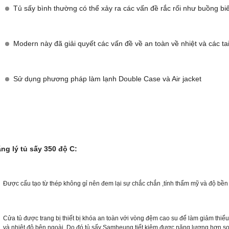
Tủ sấy bình thường có thể xảy ra các vấn đề rắc rối như buồng b
Modern này đã giải quyết các vấn đề về an toàn về nhiệt và các t
Sử dụng phương pháp làm lạnh Double Case và Air jacket
ăng lý tủ sấy 350 độ C:
Được cấu tạo từ thép không gỉ nên đem lại sự chắc chắn ,tính thẩm mỹ và độ bề
Cửa tủ được trang bị thiết bị khóa an toàn với vòng đệm cao su để làm giảm thiể
và nhiệt độ bên ngoài. D
o đó tủ sấy Samheung tiết kiệm được năng lượng hơn so