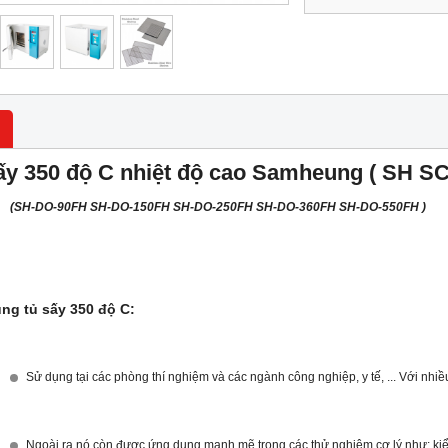
ấy 350 độ C nhiệt độ cao Samheung ( SH S
O-90FH SH-DO-150FH
SH-DO-250FH
SH-DO-360FH SH-DO-550FH )
ng tủ sấy 350 độ C:
Sử dụng tại các phòng thí nghiệm và các ngành công nghiệp, y tế, ... Với nhi
Ngoài ra nó còn được ứng dụng mạnh mẽ trong các thử nghiệm cơ lý như: kiểm