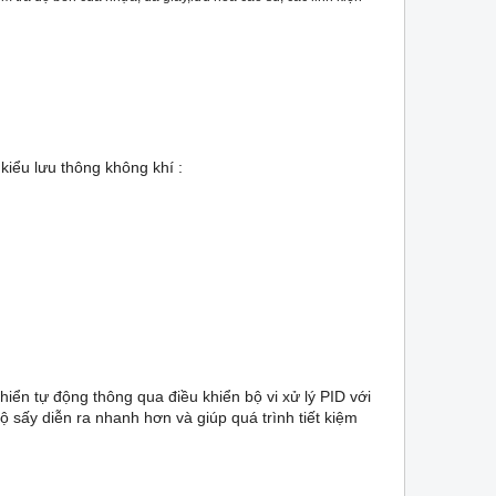
o kiểu lưu thông không khí :
 lưu)
khiển tự động
thông qua điều khiển bộ vi x
ử lý PID với
ộ sấy diễn ra nhanh hơn và giúp quá trình tiết kiệm