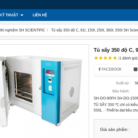
KỸ THUẬT
LIÊN HỆ
 thí nghiệm SH SCIENTIFIC
Tủ sấy 350 độ C, 91l, 150l, 250l, 360l, 550l SH Scien
Tủ sấy 350 độ C, 91
(
1
đánh giá
FACEBOOK
Xuất xứ :
S
Bảo hành :
SH-DO-90FH SH-DO-150
TỦ SẤY 350 ℃ chỉ có kiể
550L . -Thiết bị đạt tiêu
Giá sản phẩm :