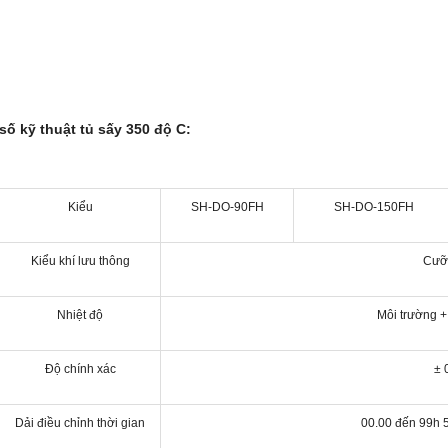
số kỹ thuật tủ sấy 350 độ C:
Kiểu
SH-DO-90FH
SH-DO-150FH
Kiểu khí lưu thông
Cưỡ
Nhiệt độ
Môi trường 
Độ chính xác
± 
Dải điều chỉnh thời gian
00.00 đến 99h 5