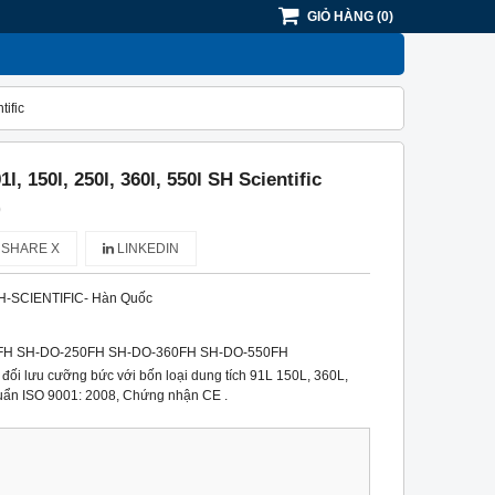
GIỎ HÀNG
(
0
)
tific
l, 150l, 250l, 360l, 550l SH Scientific
)
SHARE X
LINKEDIN
H-SCIENTIFIC- Hàn Quốc
FH SH-DO-250FH SH-DO-360FH SH-DO-550FH
u đối lưu cưỡng bức với bốn loại dung tích 91L 150L, 360L,
 chuẩn ISO 9001: 2008, Chứng nhận CE .