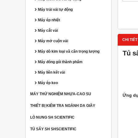
Máy trải vải tự động
Máy ép nhiệt
Máy cắt vải
CHI TIẾT
Máy mở cuộn vải
Tủ s
Máy dò kim loại và cân trọng lượng
Máy đóng gói thành phẩm
(SH-D
Máy liên kết vải
Máy ép keo
MÁY THỬ NGHIỆM NHỰA-CAO SU
Ứng dụ
THIẾT BỊ KIỂM TRA NGÀNH DA GIẦY
LÒ NUNG SH SCIENTIFIC
TỦ SẤY SH SHSCIENTIFIC