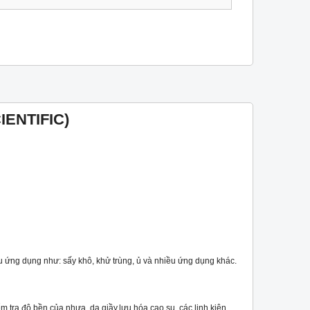
CIENTIFIC)
ều ứng dụng như: sấy khô, khử trùng, ủ và nhiều ứng dụng khác.
 tra độ bền của nhựa, da giầy,lưu hóa cao su, các linh kiện