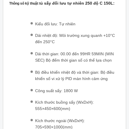
ủ sấy đối lưu tự nhiên
250 độ C 150L
:
Thông số kỹ thuật t
Kiểu đối lưu: Tự nhiên
Dải nhiệt độ: Môi trường xung quanh +10°C
đến 250°C
Dải thời gian: 00.00 đến 99HR 59MIN (MIN
SEC) Bộ đếm thời gian số có thể lựa chọn
Bộ điều khiển nhiệt độ và thời gian: Bộ điều
khiển số vi xử lý PID màn hình cảm ứng
Công suất sấy: 1800 W
Kích thước buồng sấy (WxDxH):
555×450×600(mm)
Kích thước ngoài (WxDxH):
705×590×1000(mm)