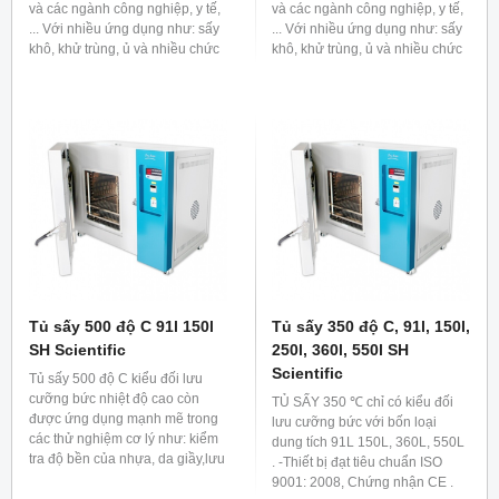
và các ngành công nghiệp, y tế,
và các ngành công nghiệp, y tế,
... Với nhiều ứng dụng như: sấy
... Với nhiều ứng dụng như: sấy
khô, khử trùng, ủ và nhiều chức
khô, khử trùng, ủ và nhiều chức
năng khác.
năng khác.
Tủ sấy 500 độ C 91l 150l
Tủ sấy 350 độ C, 91l, 150l,
SH Scientific
250l, 360l, 550l SH
Scientific
Tủ sấy 500 độ C kiểu đối lưu
cưỡng bức nhiệt độ cao còn
TỦ SẤY 350 ℃ chỉ có kiểu đối
được ứng dụng mạnh mẽ trong
lưu cưỡng bức với bốn loại
các thử nghiệm cơ lý như: kiểm
dung tích 91L 150L, 360L, 550L
tra độ bền của nhựa, da giầy,lưu
. -Thiết bị đạt tiêu chuẩn ISO
hóa cao su, các linh kiện điện
9001: 2008, Chứng nhận CE .
tử… và nhiều ứng dụng khác.