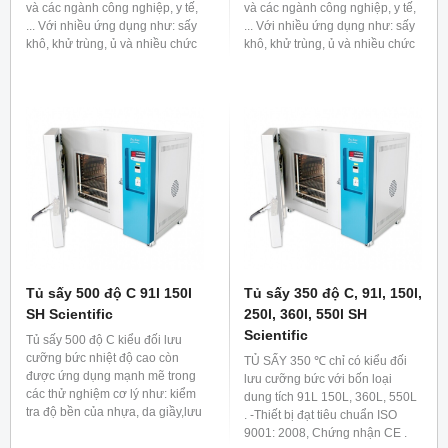
và các ngành công nghiệp, y tế,
và các ngành công nghiệp, y tế,
... Với nhiều ứng dụng như: sấy
... Với nhiều ứng dụng như: sấy
khô, khử trùng, ủ và nhiều chức
khô, khử trùng, ủ và nhiều chức
năng khác.
năng khác.
Tủ sấy 500 độ C 91l 150l
Tủ sấy 350 độ C, 91l, 150l,
SH Scientific
250l, 360l, 550l SH
Scientific
Tủ sấy 500 độ C kiểu đối lưu
cưỡng bức nhiệt độ cao còn
TỦ SẤY 350 ℃ chỉ có kiểu đối
được ứng dụng mạnh mẽ trong
lưu cưỡng bức với bốn loại
các thử nghiệm cơ lý như: kiểm
dung tích 91L 150L, 360L, 550L
tra độ bền của nhựa, da giầy,lưu
. -Thiết bị đạt tiêu chuẩn ISO
hóa cao su, các linh kiện điện
9001: 2008, Chứng nhận CE .
tử… và nhiều ứng dụng khác.