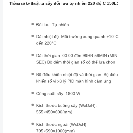
ủ sấy đối lưu tự nhiên
220 độ C 150L
:
Thông số kỹ thuật t
Đối lưu: Tự nhiên
Dải nhiệt độ: Môi trường xung quanh +10°C
đến 220°C
Dải thời gian: 00.00 đến 99HR 59MIN (MIN
SEC) Bộ đếm thời gian số có thể lựa chọn
Bộ điều khiển nhiệt độ và thời gian: Bộ điều
khiển số vi xử lý PID màn hình cảm ứng
Công suất sấy: 1800 W
Kích thước buồng sấy (WxDxH):
555×450×600(mm)
Kích thước ngoài (WxDxH):
705×590×1000(mm)