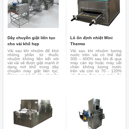
Dây chuyền giặt liên tục
Lò ổn định nhiệt Mini
cho vải khổ hẹp
Thermo
Vải sau khi nhuộm để khử
Vải sau khi nhuộm lượng
những phần tử thuốc
nước trên vải có thể đạt
nhuộm không liên kết với
300 – 400% sau khi đi qua
vải vải sẽ được giặt mạnh ở
máy cán ép hoặc máy vắt
dạng mở khổ trong dây
chân không lượng nước
chuyền máy giặt liên tục.
trên vải còn từ 70 - 120%
Đóng vai trò là dây chuyền
vải được đưa qua máy ổn
giặt trong nhà máy sản xuất
định nhiệt nhằm tách hết
vải khổ hẹp
phần ẩm dư thừa bằng
nhiệt hoặc bổ trợ cho máy
thử nghiệm hoàn tất tráng
phủ giúp ổn định lớp tráng
phủ trên vải.