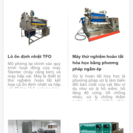
Lò ổn định nhiệt TFO
Máy thử nghiệm hoàn tất
hóa học bằng phương
Mô phỏng lại chính xác quy
trình hoạt động của máy
pháp ngấm ép
Stenter (máy căng kim) và
máy hấp vải. Máy là thiết bị
Xử lý hoàn tất hóa học là
thử nghiệm hoàn tất kết
phương pháp xử lý làm biến
hợp cả ổn định nhiệt và hấp
đổi bản chất của vật liệu ví
vải để làm khô, polyme hóa,
dụ như xử lý hồ mềm, hồ
ổn định nhiệt
tăng độ cứng, hồ chống
nhàu, xử lý chống thấm
nước, xử lý chống cháy
bằng phương pháp ngấm
ép. Đóng vai trò là thiết bị
thử nghiệm hoàn tất hóa
học, thử nghiệm khả năng
biến đổi tính chất của vải
dưới tác dụng của hóa chất