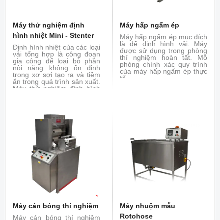
Máy thử nghiệm định
Máy hấp ngấm ép
hình nhiệt Mini - Stenter
Máy hấp ngấm ép mục đích
là để định hình vải. Máy
Định hình nhiệt của các loại
được sử dụng trong phòng
vải tổng hợp là công đoạn
thí nghiệm hoàn tất. Mô
gia công để loại bỏ phần
phỏng chính xác quy trình
nội năng không ổn định
của máy hấp ngấm ép thực
trong xơ sợi tạo ra và tiềm
tế
ẩn trong quá trình sản xuất.
Máy thử nghiệm định hình
nhiệt Mini-Stenter mô
phỏng lại quá trình định
hình nhiệt của máy thực tế.
Thử nghiệm định hình nhiệt
với vải trong phòng thử
nghiệm hoàn tất
Máy cán bóng thí nghiệm
Máy nhuộm mẫu
Rotohose
Máy cán bóng thí nghiệm