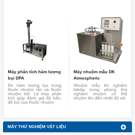
phỏng chức năng của máy
không giống với mẫu
nhuộm Winch thực tế, có
nhuộm Lapdip. Do vậy để
thể nhuộm như máy thực
đảm bảo chắc chắn rằng
tế.
vải khi nhuộm giống với
mẫu nhuộm Lapdip thì máy
nhuộm mô phỏng ra đời.
Máy nhuộm mẫu Jig mô
phỏng chức năng của máy
nhuộm Jigger thực tế, có
thể nhuộm như máy thực tế
Máy phân tích hàm lượng
Máy nhuộm mẫu DK
bụi DPA
Atmospheric
Đo hàm lượng bụi trong
Nhuộm mẫu thí nghiệm
thuốc nhuộm rắn và thuốc
labdip trong phòng thử
nhuộm bột. Là máy phân
nghiệm nhuộm có thể
tích giúp đánh giá độ bẩn,
nhuộm lên đến nhiệt độ sôi.
độ bụi của thuốc nhuộm
MÁY THỬ NGHIỆM VẬT LIỆU