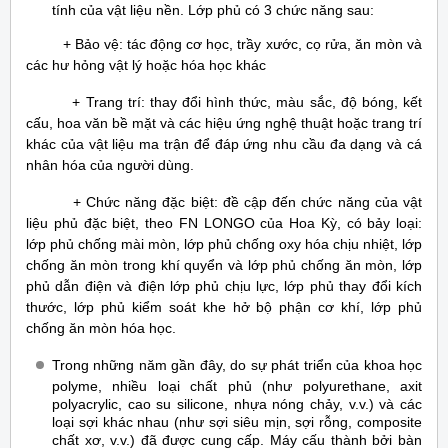
tính của vật liệu nền. Lớp phủ có 3 chức năng sau:
+ Bảo vệ: tác động cơ học, trầy xước, cọ rửa, ăn mòn và
các hư hỏng vật lý hoặc hóa học khác
+ Trang trí: thay đổi hình thức, màu sắc, độ bóng, kết
cấu, hoa văn bề mặt và các hiệu ứng nghệ thuật hoặc trang trí
khác của vật liệu ma trận để đáp ứng nhu cầu đa dạng và cá
nhân hóa của người dùng.
+ Chức năng đặc biệt: đề cập đến chức năng của vật
liệu phủ đặc biệt, theo FN LONGO của Hoa Kỳ, có bảy loại:
lớp phủ chống mài mòn, lớp phủ chống oxy hóa chịu nhiệt, lớp
chống ăn mòn trong khí quyển và lớp phủ chống ăn mòn, lớp
phủ dẫn điện và điện lớp phủ chịu lực, lớp phủ thay đổi kích
thước, lớp phủ kiểm soát khe hở bộ phận cơ khí, lớp phủ
chống ăn mòn hóa học.
Trong những năm gần đây, do sự phát triển của khoa học
polyme, nhiều loại chất phủ (như polyurethane, axit
polyacrylic, cao su silicone, nhựa nóng chảy, v.v.) và các
loại sợi khác nhau (như sợi siêu mịn, sợi rỗng, composite
chất xơ, v.v.) đã được cung cấp. Máy cấu thành bởi bàn