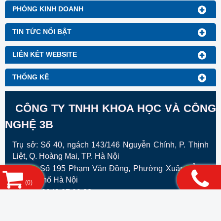
PHÒNG KINH DOANH
TIN TỨC NỔI BẬT
LIÊN KẾT WEBSITE
THỐNG KÊ
CÔNG TY TNHH KHOA HỌC VÀ CÔNG
NGHỆ 3B
Trụ sở: Số 40, ngách 143/146 Nguyễn Chính, P. Thịnh
Liệt, Q. Hoàng Mai, TP. Hà Nội
VPGD:
Số 195 Phạm Văn Đồng, Phường Xuân ĐỈnh ,
Thành Phố Hà Nội
(
0
)
Hotline: 0948.27.99.88
Mã số doanh nghiệp: 0106804307