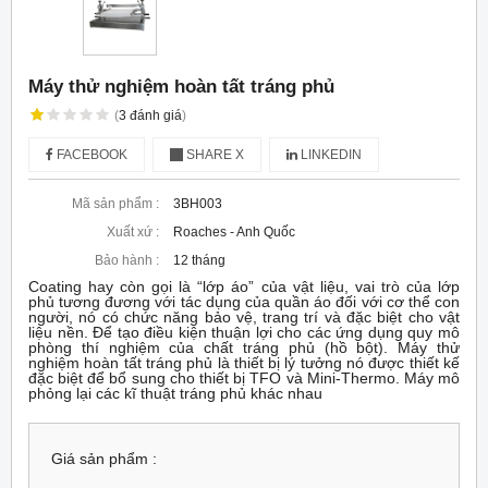
Máy thử nghiệm hoàn tất tráng phủ
(
3
đánh giá
)
FACEBOOK
SHARE X
LINKEDIN
Mã sản phẩm :
3BH003
Xuất xứ :
Roaches - Anh Quốc
Bảo hành :
12 tháng
Coating hay còn gọi là “lớp áo” của vật liệu, vai trò của lớp
phủ tương đương với tác dụng của quần áo đối với cơ thể con
người, nó có chức năng bảo vệ, trang trí và đặc biệt cho vật
liệu nền. Để tạo điều kiện thuận lợi cho các ứng dụng quy mô
phòng thí nghiệm của chất tráng phủ (hồ bột). Máy thử
nghiệm hoàn tất tráng phủ là thiết bị lý tưởng nó được thiết kế
đặc biệt để bổ sung cho thiết bị TFO và Mini-Thermo. Máy mô
phỏng lại các kĩ thuật tráng phủ khác nhau
Giá sản phẩm :