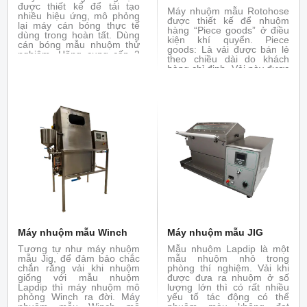
được thiết kế để tái tạo
Máy nhuộm mẫu Rotohose
nhiều hiệu ứng, mô phỏng
được thiết kế để nhuộm
lại máy cán bóng thực tế
hàng “Piece goods” ở điều
dùng trong hoàn tất. Dùng
kiện khí quyển. Piece
cán bóng mẫu nhuộm thử
goods: Là vải được bán lẻ
nghiệm. Hãng cung cấp 2
theo chiều dài do khách
phiên bản: chiều rộng bề
hàng chỉ định. Vải này được
mặt 350 mm và 500mm.
cắt ra từ cuộn vải hay được
Trục trên có gia nhiệt (bằng
sản xuất với độ dài nhất
hồng ngoại) điều khiển
định còn được gọi là yard
nhiệt độ bằng tay. Máy có
goods.
sẵn tùy chọn cho các vật
liệu len, giấy, cotton,
polyamide.
Máy nhuộm mẫu Winch
Máy nhuộm mẫu JIG
Tương tự như máy nhuộm
Mẫu nhuộm Lapdip là một
mẫu Jig, để đảm bảo chắc
mẫu nhuộm nhỏ trong
chắn rằng vải khi nhuộm
phòng thí nghiệm. Vải khi
giống với mẫu nhuộm
được đưa ra nhuộm ở số
Lapdip thì máy nhuộm mô
lượng lớn thì có rất nhiều
phỏng Winch ra đời. Máy
yếu tố tác động có thể
nhuộm mẫu Winch mô
nhuộm màu không đạt