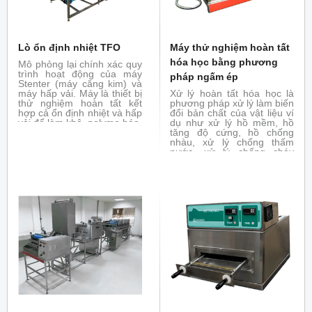
Lò ổn định nhiệt TFO
Máy thử nghiệm hoàn tất
hóa học bằng phương
Mô phỏng lại chính xác quy
trình hoạt động của máy
pháp ngấm ép
Stenter (máy căng kim) và
máy hấp vải. Máy là thiết bị
Xử lý hoàn tất hóa học là
thử nghiệm hoàn tất kết
phương pháp xử lý làm biến
hợp cả ổn định nhiệt và hấp
đổi bản chất của vật liệu ví
vải để làm khô, polyme hóa,
dụ như xử lý hồ mềm, hồ
ổn định nhiệt
tăng độ cứng, hồ chống
nhàu, xử lý chống thấm
nước, xử lý chống cháy
bằng phương pháp ngấm
ép. Đóng vai trò là thiết bị
thử nghiệm hoàn tất hóa
học, thử nghiệm khả năng
biến đổi tính chất của vải
dưới tác dụng của hóa chất