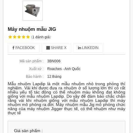
Máy nhuộm mẫu JIG
(
1
đánh giá
)
FACEBOOK
SHARE X
LINKEDIN
Mã sản phẩm :
3BN006
Xuất xứ :
Roaches - Anh Quốc
Bảo hành :
12 tháng
Mẫu nhuộm Lapdip là một mẫu nhuộm nhỏ trong phòng thí
nghiệm. Vải khi được đưa ra nhuộm ở số lượng lớn thì có rất
nhiều yếu tố tác động có thể nhuộm màu không đạt không
giống với mẫu nhuộm Lapdip. Do vậy để đảm bảo chắc chắn
rằng vải khi nhuộm giống với mẫu nhuộm Lapdip thì máy
nhuộm mô phỏng ra đời. Máy nhuộm mẫu Jig mô phỏng chức
năng của máy nhuộm Jigger thực tế, có thể nhuộm như máy
thực tế
Giá sản phẩm :