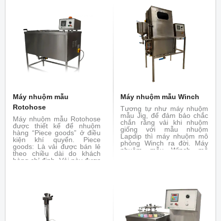
hồng ngoại) điều khiển
nhiệt độ bằng tay. Máy có
sẵn tùy chọn cho các vật
liệu len, giấy, cotton,
polyamide.
Máy nhuộm mẫu
Máy nhuộm mẫu Winch
Rotohose
Tương tự như máy nhuộm
mẫu Jig, để đảm bảo chắc
Máy nhuộm mẫu Rotohose
chắn rằng vải khi nhuộm
được thiết kế để nhuộm
giống với mẫu nhuộm
hàng “Piece goods” ở điều
Lapdip thì máy nhuộm mô
kiện khí quyển. Piece
phỏng Winch ra đời. Máy
goods: Là vải được bán lẻ
nhuộm mẫu Winch mô
theo chiều dài do khách
phỏng chức năng của máy
hàng chỉ định. Vải này được
nhuộm Winch thực tế, có
cắt ra từ cuộn vải hay được
thể nhuộm như máy thực
sản xuất với độ dài nhất
tế.
định còn được gọi là yard
goods.