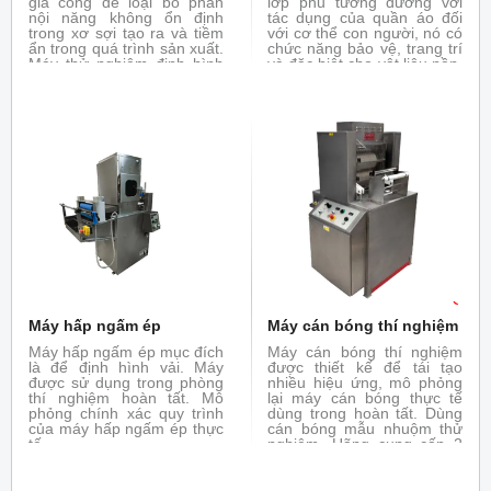
gia công để loại bỏ phần
lớp phủ tương đương với
nội năng không ổn định
tác dụng của quần áo đối
trong xơ sợi tạo ra và tiềm
với cơ thể con người, nó có
ẩn trong quá trình sản xuất.
chức năng bảo vệ, trang trí
Máy thử nghiệm định hình
và đặc biệt cho vật liệu nền.
nhiệt Mini-Stenter mô
Để tạo điều kiện thuận lợi
phỏng lại quá trình định
cho các ứng dụng quy mô
hình nhiệt của máy thực tế.
phòng thí nghiệm của chất
Thử nghiệm định hình nhiệt
tráng phủ (hồ bột). Máy thử
với vải trong phòng thử
nghiệm hoàn tất tráng phủ
nghiệm hoàn tất
là thiết bị lý tưởng nó được
thiết kế đặc biệt để bổ sung
cho thiết bị TFO và Mini-
Thermo. Máy mô phỏng lại
các kĩ thuật tráng phủ khác
nhau
Máy hấp ngấm ép
Máy cán bóng thí nghiệm
Máy hấp ngấm ép mục đích
Máy cán bóng thí nghiệm
là để định hình vải. Máy
được thiết kế để tái tạo
được sử dụng trong phòng
nhiều hiệu ứng, mô phỏng
thí nghiệm hoàn tất. Mô
lại máy cán bóng thực tế
phỏng chính xác quy trình
dùng trong hoàn tất. Dùng
của máy hấp ngấm ép thực
cán bóng mẫu nhuộm thử
tế
nghiệm. Hãng cung cấp 2
phiên bản: chiều rộng bề
mặt 350 mm và 500mm.
Trục trên có gia nhiệt (bằng