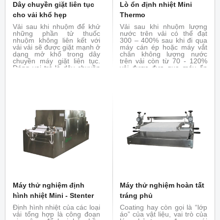
Dây chuyền giặt liên tục
Lò ổn định nhiệt Mini
cho vải khổ hẹp
Thermo
Vải sau khi nhuộm để khử
Vải sau khi nhuộm lượng
những phần tử thuốc
nước trên vải có thể đạt
nhuộm không liên kết với
300 – 400% sau khi đi qua
vải vải sẽ được giặt mạnh ở
máy cán ép hoặc máy vắt
dạng mở khổ trong dây
chân không lượng nước
chuyền máy giặt liên tục.
trên vải còn từ 70 - 120%
Đóng vai trò là dây chuyền
vải được đưa qua máy ổn
giặt trong nhà máy sản xuất
định nhiệt nhằm tách hết
vải khổ hẹp
phần ẩm dư thừa bằng
nhiệt hoặc bổ trợ cho máy
thử nghiệm hoàn tất tráng
phủ giúp ổn định lớp tráng
phủ trên vải.
Máy thử nghiệm định
Máy thử nghiệm hoàn tất
hình nhiệt Mini - Stenter
tráng phủ
Định hình nhiệt của các loại
Coating hay còn gọi là “lớp
vải tổng hợp là công đoạn
áo” của vật liệu, vai trò của