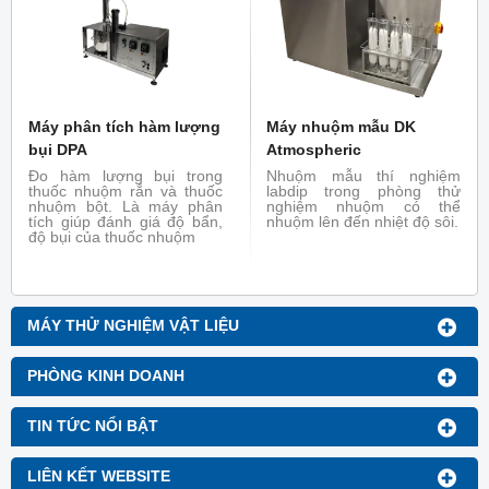
Máy phân tích hàm lượng
Máy nhuộm mẫu DK
bụi DPA
Atmospheric
Đo hàm lượng bụi trong
Nhuộm mẫu thí nghiệm
thuốc nhuộm rắn và thuốc
labdip trong phòng thử
nhuộm bột. Là máy phân
nghiệm nhuộm có thể
tích giúp đánh giá độ bẩn,
nhuộm lên đến nhiệt độ sôi.
độ bụi của thuốc nhuộm
MÁY THỬ NGHIỆM VẬT LIỆU
PHÒNG KINH DOANH
TIN TỨC NỔI BẬT
LIÊN KẾT WEBSITE