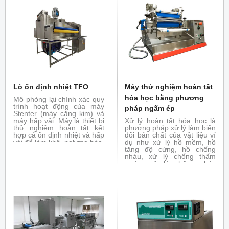
Lò ổn định nhiệt TFO
Máy thử nghiệm hoàn tất
hóa học bằng phương
Mô phỏng lại chính xác quy
trình hoạt động của máy
pháp ngấm ép
Stenter (máy căng kim) và
máy hấp vải. Máy là thiết bị
Xử lý hoàn tất hóa học là
thử nghiệm hoàn tất kết
phương pháp xử lý làm biến
hợp cả ổn định nhiệt và hấp
đổi bản chất của vật liệu ví
vải để làm khô, polyme hóa,
dụ như xử lý hồ mềm, hồ
ổn định nhiệt
tăng độ cứng, hồ chống
nhàu, xử lý chống thấm
nước, xử lý chống cháy
bằng phương pháp ngấm
ép. Đóng vai trò là thiết bị
thử nghiệm hoàn tất hóa
học, thử nghiệm khả năng
biến đổi tính chất của vải
dưới tác dụng của hóa chất