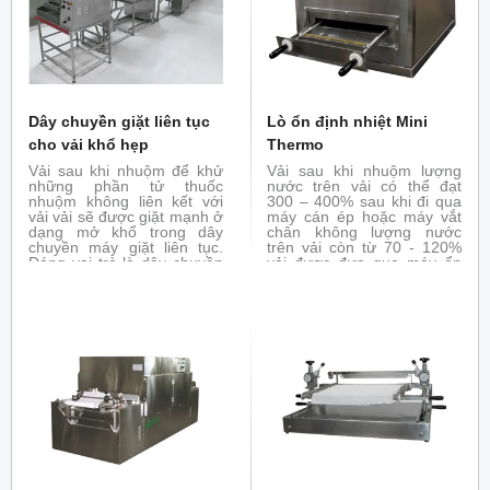
Dây chuyền giặt liên tục
Lò ổn định nhiệt Mini
cho vải khổ hẹp
Thermo
Vải sau khi nhuộm để khử
Vải sau khi nhuộm lượng
những phần tử thuốc
nước trên vải có thể đạt
nhuộm không liên kết với
300 – 400% sau khi đi qua
vải vải sẽ được giặt mạnh ở
máy cán ép hoặc máy vắt
dạng mở khổ trong dây
chân không lượng nước
chuyền máy giặt liên tục.
trên vải còn từ 70 - 120%
Đóng vai trò là dây chuyền
vải được đưa qua máy ổn
giặt trong nhà máy sản xuất
định nhiệt nhằm tách hết
vải khổ hẹp
phần ẩm dư thừa bằng
nhiệt hoặc bổ trợ cho máy
thử nghiệm hoàn tất tráng
phủ giúp ổn định lớp tráng
phủ trên vải.