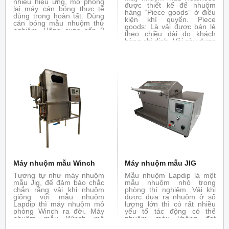
nhiều hiệu ứng, mô phỏng
được thiết kế để nhuộm
lại máy cán bóng thực tế
hàng “Piece goods” ở điều
dùng trong hoàn tất. Dùng
kiện khí quyển. Piece
cán bóng mẫu nhuộm thử
goods: Là vải được bán lẻ
nghiệm. Hãng cung cấp 2
theo chiều dài do khách
phiên bản: chiều rộng bề
hàng chỉ định. Vải này được
mặt 350 mm và 500mm.
cắt ra từ cuộn vải hay được
Trục trên có gia nhiệt (bằng
sản xuất với độ dài nhất
hồng ngoại) điều khiển
định còn được gọi là yard
nhiệt độ bằng tay. Máy có
goods.
sẵn tùy chọn cho các vật
liệu len, giấy, cotton,
polyamide.
Máy nhuộm mẫu Winch
Máy nhuộm mẫu JIG
Tương tự như máy nhuộm
Mẫu nhuộm Lapdip là một
mẫu Jig, để đảm bảo chắc
mẫu nhuộm nhỏ trong
chắn rằng vải khi nhuộm
phòng thí nghiệm. Vải khi
giống với mẫu nhuộm
được đưa ra nhuộm ở số
Lapdip thì máy nhuộm mô
lượng lớn thì có rất nhiều
phỏng Winch ra đời. Máy
yếu tố tác động có thể
nhuộm mẫu Winch mô
nhuộm màu không đạt
phỏng chức năng của máy
không giống với mẫu