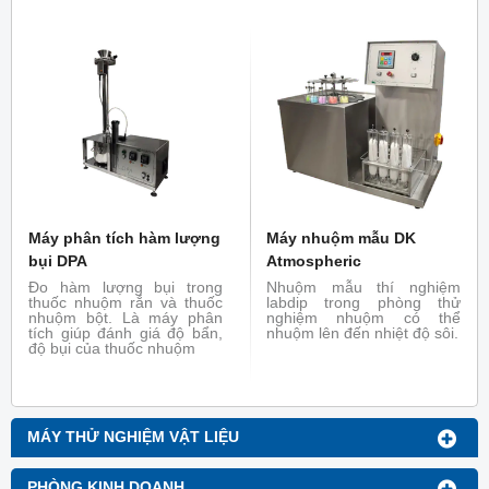
nhuộm Winch thực tế, có
nhuộm Lapdip. Do vậy để
thể nhuộm như máy thực
đảm bảo chắc chắn rằng
tế.
vải khi nhuộm giống với
mẫu nhuộm Lapdip thì máy
nhuộm mô phỏng ra đời.
Máy nhuộm mẫu Jig mô
phỏng chức năng của máy
nhuộm Jigger thực tế, có
thể nhuộm như máy thực tế
Máy phân tích hàm lượng
Máy nhuộm mẫu DK
bụi DPA
Atmospheric
Đo hàm lượng bụi trong
Nhuộm mẫu thí nghiệm
thuốc nhuộm rắn và thuốc
labdip trong phòng thử
nhuộm bột. Là máy phân
nghiệm nhuộm có thể
tích giúp đánh giá độ bẩn,
nhuộm lên đến nhiệt độ sôi.
độ bụi của thuốc nhuộm
MÁY THỬ NGHIỆM VẬT LIỆU
PHÒNG KINH DOANH