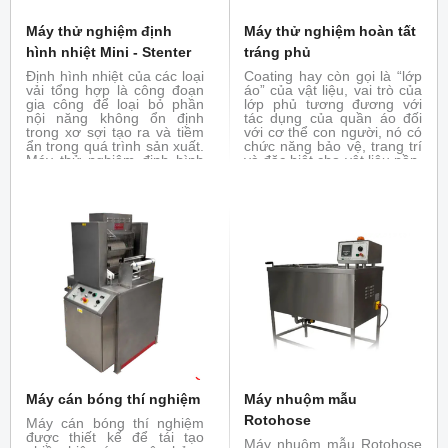
Máy thử nghiệm định
Máy thử nghiệm hoàn tất
hình nhiệt Mini - Stenter
tráng phủ
Định hình nhiệt của các loại
Coating hay còn gọi là “lớp
vải tổng hợp là công đoạn
áo” của vật liệu, vai trò của
gia công để loại bỏ phần
lớp phủ tương đương với
nội năng không ổn định
tác dụng của quần áo đối
trong xơ sợi tạo ra và tiềm
với cơ thể con người, nó có
ẩn trong quá trình sản xuất.
chức năng bảo vệ, trang trí
Máy thử nghiệm định hình
và đặc biệt cho vật liệu nền.
nhiệt Mini-Stenter mô
Để tạo điều kiện thuận lợi
phỏng lại quá trình định
cho các ứng dụng quy mô
hình nhiệt của máy thực tế.
phòng thí nghiệm của chất
Thử nghiệm định hình nhiệt
tráng phủ (hồ bột). Máy thử
với vải trong phòng thử
nghiệm hoàn tất tráng phủ
nghiệm hoàn tất
là thiết bị lý tưởng nó được
thiết kế đặc biệt để bổ sung
cho thiết bị TFO và Mini-
Thermo. Máy mô phỏng lại
các kĩ thuật tráng phủ khác
nhau
Máy cán bóng thí nghiệm
Máy nhuộm mẫu
Rotohose
Máy cán bóng thí nghiệm
được thiết kế để tái tạo
Máy nhuộm mẫu Rotohose