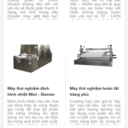
nhuộm không liên kết với
300 – 400% sau khi đi qua
vải vải sẽ được giặt mạnh ở
máy cán ép hoặc máy vắt
dạng mở khổ trong dây
chân không lượng nước
chuyền máy giặt liên tục.
trên vải còn từ 70 - 120%
Đóng vai trò là dây chuyền
vải được đưa qua máy ổn
giặt trong nhà máy sản xuất
định nhiệt nhằm tách hết
vải khổ hẹp
phần ẩm dư thừa bằng
nhiệt hoặc bổ trợ cho máy
thử nghiệm hoàn tất tráng
phủ giúp ổn định lớp tráng
phủ trên vải.
Máy thử nghiệm định
Máy thử nghiệm hoàn tất
hình nhiệt Mini - Stenter
tráng phủ
Định hình nhiệt của các loại
Coating hay còn gọi là “lớp
vải tổng hợp là công đoạn
áo” của vật liệu, vai trò của
gia công để loại bỏ phần
lớp phủ tương đương với
nội năng không ổn định
tác dụng của quần áo đối
trong xơ sợi tạo ra và tiềm
với cơ thể con người, nó có
ẩn trong quá trình sản xuất.
chức năng bảo vệ, trang trí
Máy thử nghiệm định hình
và đặc biệt cho vật liệu nền.