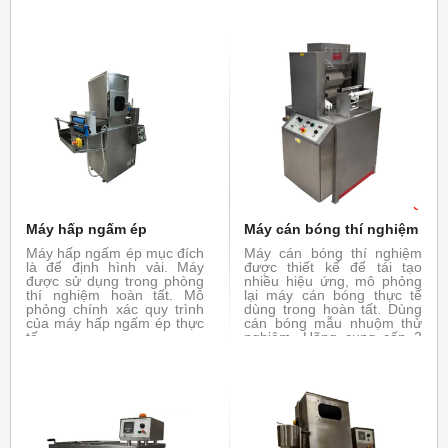
nhiệt Mini-Stenter mô
Để tạo điều kiện thuận lợi
phỏng lại quá trình định
cho các ứng dụng quy mô
hình nhiệt của máy thực tế.
phòng thí nghiệm của chất
Thử nghiệm định hình nhiệt
tráng phủ (hồ bột). Máy thử
với vải trong phòng thử
nghiệm hoàn tất tráng phủ
nghiệm hoàn tất
là thiết bị lý tưởng nó được
thiết kế đặc biệt để bổ sung
cho thiết bị TFO và Mini-
Thermo. Máy mô phỏng lại
các kĩ thuật tráng phủ khác
nhau
Máy hấp ngấm ép
Máy cán bóng thí nghiệm
Máy hấp ngấm ép mục đích
Máy cán bóng thí nghiệm
là để định hình vải. Máy
được thiết kế để tái tạo
được sử dụng trong phòng
nhiều hiệu ứng, mô phỏng
thí nghiệm hoàn tất. Mô
lại máy cán bóng thực tế
phỏng chính xác quy trình
dùng trong hoàn tất. Dùng
của máy hấp ngấm ép thực
cán bóng mẫu nhuộm thử
tế
nghiệm. Hãng cung cấp 2
phiên bản: chiều rộng bề
mặt 350 mm và 500mm.
Trục trên có gia nhiệt (bằng
hồng ngoại) điều khiển
nhiệt độ bằng tay. Máy có
sẵn tùy chọn cho các vật
liệu len, giấy, cotton,