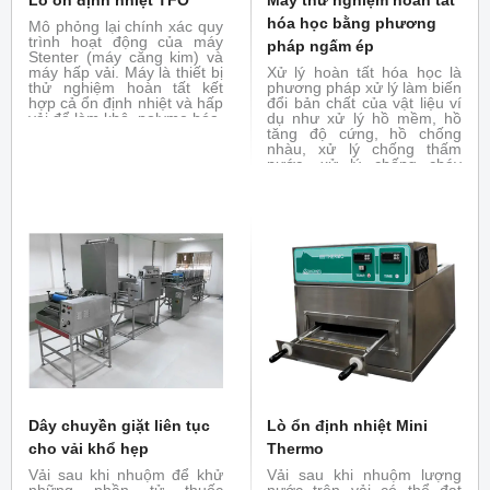
hóa học bằng phương
Mô phỏng lại chính xác quy
trình hoạt động của máy
pháp ngấm ép
Stenter (máy căng kim) và
máy hấp vải. Máy là thiết bị
Xử lý hoàn tất hóa học là
thử nghiệm hoàn tất kết
phương pháp xử lý làm biến
hợp cả ổn định nhiệt và hấp
đổi bản chất của vật liệu ví
vải để làm khô, polyme hóa,
dụ như xử lý hồ mềm, hồ
ổn định nhiệt
tăng độ cứng, hồ chống
nhàu, xử lý chống thấm
nước, xử lý chống cháy
bằng phương pháp ngấm
ép. Đóng vai trò là thiết bị
thử nghiệm hoàn tất hóa
học, thử nghiệm khả năng
biến đổi tính chất của vải
dưới tác dụng của hóa chất
Dây chuyền giặt liên tục
Lò ổn định nhiệt Mini
cho vải khổ hẹp
Thermo
Vải sau khi nhuộm để khử
Vải sau khi nhuộm lượng
những phần tử thuốc
nước trên vải có thể đạt