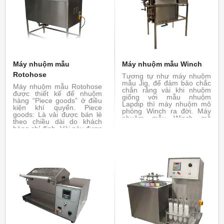
polyamide.
Máy nhuộm mẫu
Máy nhuộm mẫu Winch
Rotohose
Tương tự như máy nhuộm
mẫu Jig, để đảm bảo chắc
Máy nhuộm mẫu Rotohose
chắn rằng vải khi nhuộm
được thiết kế để nhuộm
giống với mẫu nhuộm
hàng “Piece goods” ở điều
Lapdip thì máy nhuộm mô
kiện khí quyển. Piece
phỏng Winch ra đời. Máy
goods: Là vải được bán lẻ
nhuộm mẫu Winch mô
theo chiều dài do khách
phỏng chức năng của máy
hàng chỉ định. Vải này được
nhuộm Winch thực tế, có
cắt ra từ cuộn vải hay được
thể nhuộm như máy thực
sản xuất với độ dài nhất
tế.
định còn được gọi là yard
goods.