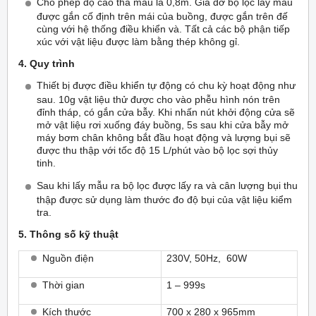
Cho phép độ cao thả mẫu là 0,8m. Giá đỡ bộ lọc lấy mẫu
được gắn cố định trên mái của buồng, được gắn trên đế
cùng với hệ thống điều khiển và. Tất cả các bộ phận tiếp
xúc với vật liệu được làm bằng thép không gỉ.
4. Quy trình
Thiết bị được điều khiển tự động có chu kỳ hoạt động như
sau. 10g vật liệu thử được cho vào phễu hình nón trên
đỉnh tháp, có gắn cửa bẫy. Khi nhấn nút khởi động cửa sẽ
mở vật liệu rơi xuống đáy buồng, 5s sau khi cửa bẫy mở
máy bơm chân không bắt đầu hoạt động và lượng bụi sẽ
được thu thập với tốc độ 15 L/phút vào bộ lọc sợi thủy
tinh.
Sau khi lấy mẫu ra bộ lọc được lấy ra và cân lượng bụi thu
thập được sử dụng làm thước đo độ bụi của vật liệu kiểm
tra.
5. Thông số kỹ thuật
Nguồn điện
230V, 50Hz, 60W
Thời gian
1 – 999s
Kích thước
700 x 280 x 965mm