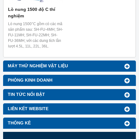
Lò nung 1500 độ C thí
nghiệm
Lò nung 1500°C gồm có các mã
sản phẩm sau: SH-FU-4MH; SH-
FU-11MH; SH-FU-22MH; SH-
FU-36MH; với các dung tích lần
lượt 4.5L, 11L, 22L, 36L.
MÁY THỬ NGHIỆM VẬT LIỆU
PHÒNG KINH DOANH
TIN TỨC NỔI BẬT
LIÊN KẾT WEBSITE
THỐNG KÊ