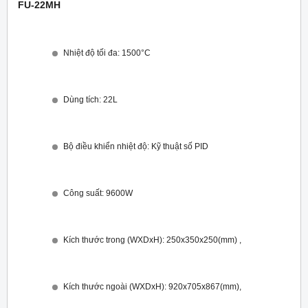
FU-22MH
Nhiệt độ tối đa: 1500°C
Dùng tích: 22L
Bộ điều khiển nhiệt độ: Kỹ thuật số PID
Công suất: 9600W
Kích thước trong (WXDxH): 250x350x250(mm) ,
Kích thước ngoài (WXDxH): 92
0x705
x867
(mm),