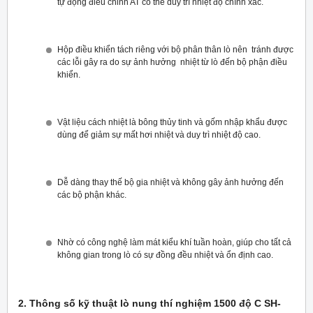
tự động điều chỉnh AT có thể duy trì nhiệt độ chính xác.
Hộp điều khiển tách riêng với bộ phân thân lò nên tránh được
các lỗi gây ra do sự ảnh hưởng nhiệt từ lò đến bộ phận điều
khiển.
Vật liệu cách nhiệt là bông thủy tinh và gốm nhập khẩu được
dùng để giảm sự mất hơi nhiệt và duy trì nhiệt độ cao.
Dễ dàng thay thế bộ gia nhiệt và không gây ảnh hưởng đến
các bộ phận khác.
Nhờ có công nghệ làm mát kiểu khí tuần hoàn, giúp cho tất cả
không gian trong lò có sự đồng đều nhiệt và ổn định cao.
2. Thông số kỹ thuật lò nung thí nghiệm 1500 độ C SH-