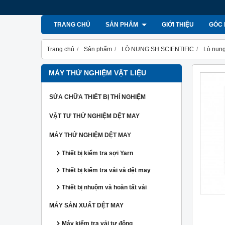
TRANG CHỦ
SẢN PHẨM
GIỚI THIỆU
GÓC 
Trang chủ
Sản phẩm
LÒ NUNG SH SCIENTIFIC
Lò nu
MÁY THỬ NGHIỆM VẬT LIỆU
SỬA CHỮA THIẾT BỊ THÍ NGHIỆM
VẬT TƯ THỬ NGHIỆM DỆT MAY
MÁY THỬ NGHIỆM DỆT MAY
Thiết bị kiểm tra sợi Yarn
Thiết bị kiểm tra vải và dệt may
Thiết bị nhuộm và hoàn tất vải
MÁY SẢN XUẤT DỆT MAY
Máy kiểm tra vải tự động