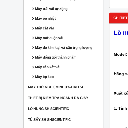
Máy trải vải tự động
CHI TIẾT
Máy ép nhiệt
Máy cắt vải
Lò n
Máy mở cuộn vải
Máy dò kim loại và cân trọng lượng
Model:
Máy đóng gói thành phẩm
Máy liên kết vải
Hãng s
Máy ép keo
MÁY THỬ NGHIỆM NHỰA-CAO SU
Xuất x
THIẾT BỊ KIỂM TRA NGÀNH DA GIẦY
1. Tính
LÒ NUNG SH SCIENTIFIC
TỦ SẤY SH SHSCIENTIFIC