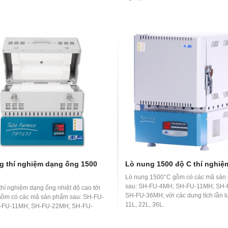
g thí nghiệm dạng ống 1500
Lò nung 1500 độ C thí nghiệ
Lò nung 1500°C gồm có các mã sản
sau: SH-FU-4MH; SH-FU-11MH; SH
thí nghiệm dạng ống nhiệt độ cao tới
SH-FU-36MH; với các dung tích lần lư
̀m có các mã sản phẩm sau: SH-FU-
11L, 22L, 36L.
-FU-11MH; SH-FU-22MH; SH-FU-