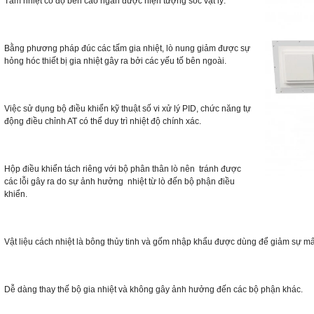
Tấm nhiệt có độ bền cao ngăn được hiện tượng sốc vật lý.
Bằng phương pháp đúc các tấm gia nhiệt, lò nung giảm được sự
hỏng hóc thiết bị gia nhiệt gây ra bởi các yếu tố bên ngoài.
Việc sử dụng bộ điều khiển kỹ thuật số vi xử lý PID, chức năng tự
động điều chỉnh AT có thể duy trì nhiệt độ chính xác.
Hộp điều khiển tách riêng với bộ phân thân lò nên tránh được
các lỗi gây ra do sự ảnh hưởng nhiệt từ lò đến bộ phận điều
khiển.
Vật liệu cách nhiệt là bông thủy tinh và gốm nhập khẩu được dùng để giảm sự mất 
Dễ dàng thay thế bộ gia nhiệt và không gây ảnh hưởng đến các bộ phận khác.