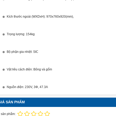
Kích thước ngoài (WXDxH): 97
0x760
x920(mm),
Trọng lượng: 154kg
Bộ phận gia nhiệt: SIC
Vật liêu cách điện: Bông và gốm
Nguồn điện: 230V, 3Φ, 47.3A
GIÁ SẢN PHẨM
 sản phẩm: