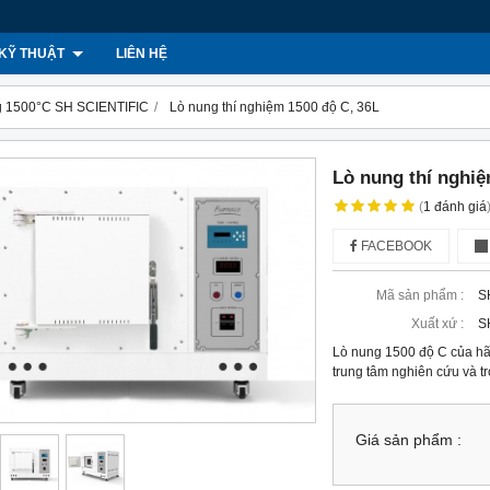
KỸ THUẬT
LIÊN HỆ
ng 1500°C SH SCIENTIFIC
Lò nung thí nghiệm 1500 độ C, 36L
Lò nung thí nghiệ
(
1
đánh giá
FACEBOOK
Mã sản phẩm :
S
Xuất xứ :
S
Lò nung 1500 độ C của hã
trung tâm nghiên cứu và t
Giá sản phẩm :