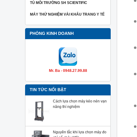
TỦ MÔI TRƯỜNG SH SCIENTIFIC
MÁY THỬ NGHIỆM VẢI KHẨU TRANG Y TẾ
PHÒNG KINH DOANH
Mr. Ba - 0948.27.99.88
TIN TỨC NỔI BẬT
Cách lựa chọn máy kéo nén vạn
năng thí nghiệm
Nguyên tắc khi lựa chọn máy đo