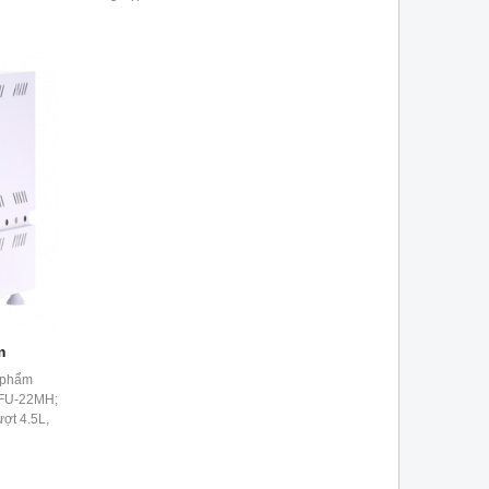
m
 phẩm
-FU-22MH;
ợt 4.5L,