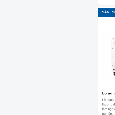
SẢN P
Lò nun
Lò nung
thường đ
tâm nghi
nghiệp.