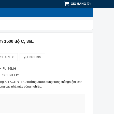
GIỎ HÀNG
(
0
)
m 1500 độ C, 36L
)
SHARE X
LINKEDIN
H-FU-36MH
H SCIENTIFIC
ng SH SCIENTIFC thường được dùng trong thí nghiệm, các
rong các nhà máy công nghiệp.