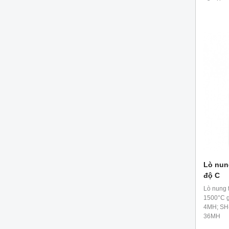
Lò nun
độ C
Lò nung 
1500°C gô
4MH; SH
36MH