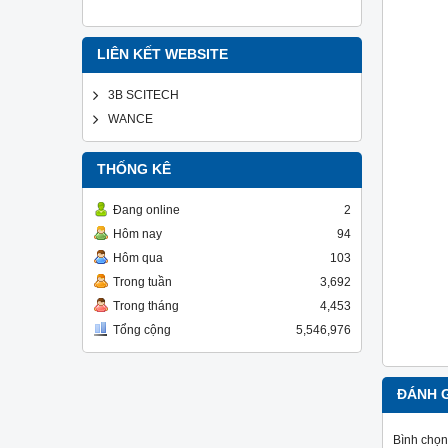
LIÊN KẾT WEBSITE
3B SCITECH
WANCE
THỐNG KÊ
Đang online
2
Hôm nay
94
Hôm qua
103
Trong tuần
3,692
Trong tháng
4,453
Tổng cộng
5,546,976
ĐÁNH 
Bình chọn