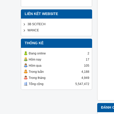
LIÊN KẾT WEBSITE
3B SCITECH
WANCE
THỐNG KÊ
Đang online
2
Hôm nay
17
Hôm qua
105
Trong tuần
4,188
Trong tháng
4,949
Tổng cộng
5,547,472
ĐÁNH 