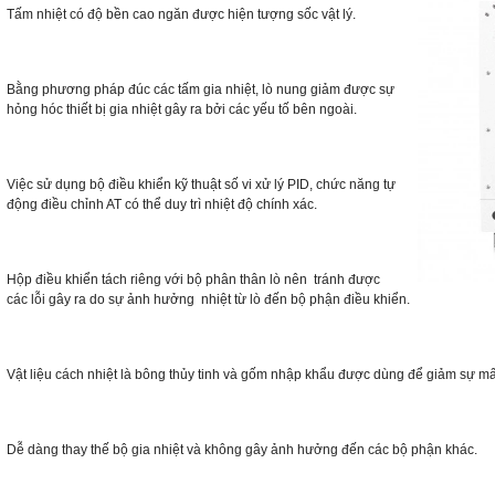
Tấm nhiệt có độ bền cao ngăn được hiện tượng sốc vật lý.
Bằng phương pháp đúc các tấm gia nhiệt, lò nung giảm được sự
hỏng hóc thiết bị gia nhiệt gây ra bởi các yếu tố bên ngoài.
Việc sử dụng bộ điều khiển kỹ thuật số vi xử lý PID, chức năng tự
động điều chỉnh AT có thể duy trì nhiệt độ chính xác.
Hộp điều khiển tách riêng với bộ phân thân lò nên tránh được
các lỗi gây ra do sự ảnh hưởng nhiệt từ lò đến bộ phận điều khiển.
Vật liệu cách nhiệt là bông thủy tinh và gốm nhập khẩu được dùng để giảm sự mất 
Dễ dàng thay thế bộ gia nhiệt và không gây ảnh hưởng đến các bộ phận khác.