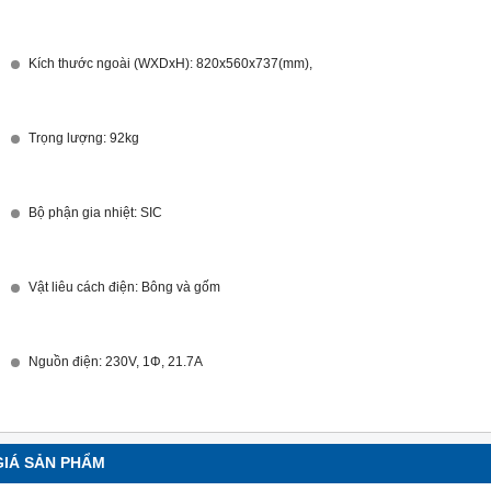
Kích thước ngoài (WXDxH): 820x560x737(mm),
Trọng lượng: 92kg
Bộ phận gia nhiệt: SIC
Vật liêu cách điện: Bông và gốm
Nguồn điện: 230V, 1Φ, 21.7A
GIÁ SẢN PHẨM