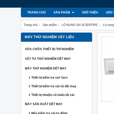
TRANG CHỦ
SẢN PHẨM
GIỚI THIỆU
GÓC 
Trang chủ
Sản phẩm
LÒ NUNG SH SCIENTIFIC
Lò nu
MÁY THỬ NGHIỆM VẬT LIỆU
SỬA CHỮA THIẾT BỊ THÍ NGHIỆM
VẬT TƯ THỬ NGHIỆM DỆT MAY
MÁY THỬ NGHIỆM DỆT MAY
Thiết bị kiểm tra sợi Yarn
Thiết bị kiểm tra vải và dệt may
Thiết bị nhuộm và hoàn tất vải
MÁY SẢN XUẤT DỆT MAY
Máy kiểm tra vải tự động