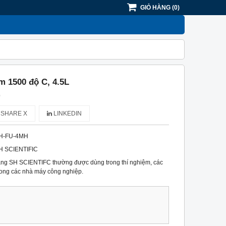
GIỎ HÀNG
(
0
)
m 1500 độ C, 4.5L
)
SHARE X
LINKEDIN
H-FU-4MH
H SCIENTIFIC
ng SH SCIENTIFC thường được dùng trong thí nghiệm, các
rong các nhà máy công nghiệp.