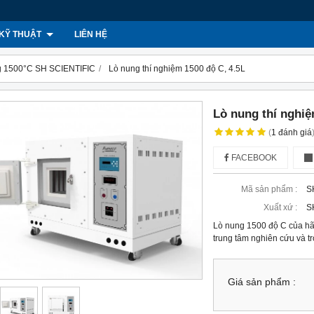
KỸ THUẬT
LIÊN HỆ
ng 1500°C SH SCIENTIFIC
Lò nung thí nghiệm 1500 độ C, 4.5L
Lò nung thí nghiệ
(
1
đánh giá
FACEBOOK
Mã sản phẩm :
S
Xuất xứ :
S
Lò nung 1500 độ C của hã
trung tâm nghiên cứu và t
Giá sản phẩm :