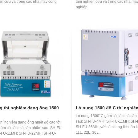
ên cứu và trong các nhà máy công
tâm nghiên cứu và trong các nhà má
nghiệp.
g thí nghiệm dạng ống 1500
Lò nung 1500 độ C thí nghiệ
Lò nung 1500°C gồm có các mã sản
sau: SH-FU-4MH; SH-FU-11MH; SH
thí nghiệm dạng ống nhiệt độ cao tới
SH-FU-36MH; với các dung tích lần lư
̀m có các mã sản phẩm sau: SH-FU-
11L, 22L, 36L.
-FU-11MH; SH-FU-22MH; SH-FU-