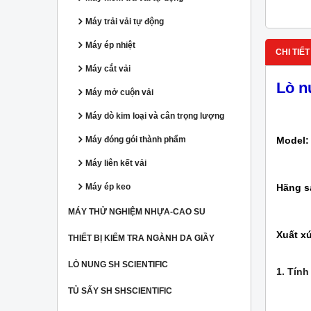
Máy trải vải tự động
Máy ép nhiệt
CHI TIẾT
Máy cắt vải
Lò n
Máy mở cuộn vải
Máy dò kim loại và cân trọng lượng
Model:
Máy đóng gói thành phẩm
Máy liên kết vải
Hãng s
Máy ép keo
MÁY THỬ NGHIỆM NHỰA-CAO SU
Xuất x
THIẾT BỊ KIỂM TRA NGÀNH DA GIẦY
LÒ NUNG SH SCIENTIFIC
1. Tính
TỦ SẤY SH SHSCIENTIFIC