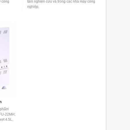
y công
tâm nghiên cứu và trong các nhà máy công
nghiệp.
m
 phẩm
-FU-22MH;
ợt 4.5L,