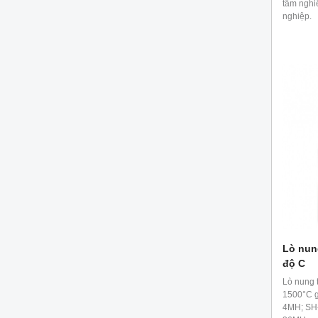
tâm nghi
nghiệp.
Lò nun
độ C
Lò nung 
1500°C gô
4MH; SH