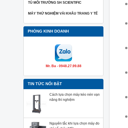
TỦ MÔI TRƯỜNG SH SCIENTIFIC
MÁY THỬ NGHIỆM VẢI KHẨU TRANG Y TẾ
PHÒNG KINH DOANH
Mr. Ba - 0948.27.99.88
TIN TỨC NỔI BẬT
Cách lựa chọn máy kéo nén vạn
năng thí nghiệm
Nguyên tắc khi lựa chọn máy đo