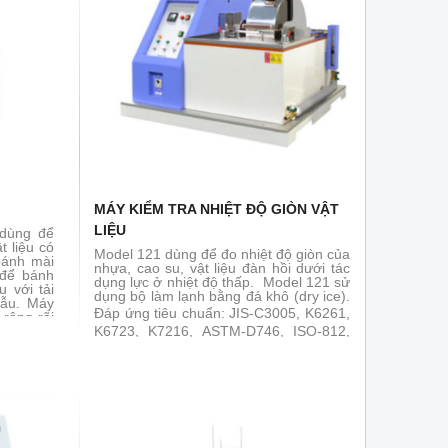
MÁY KIỂM TRA NHIỆT ĐỘ GIÒN VẬT
LIỆU
dùng để
t liệu có
Model 121 dùng để đo nhiệt độ giòn của
bánh mài
nhựa, cao su, vật liệu đàn hồi dưới tác
 để bánh
dụng lực ở nhiệt độ thấp. Model 121 sử
 với tải
dụng bộ làm lạnh bằng đá khô (dry ice).
mẫu. Máy
Đáp ứng tiêu chuẩn:
JIS-C3005, K6261,
rộng rãi
iày , cao
K6723, K7216, ASTM-D746, ISO-812,
. Đáp ứng
974
SO 4649,