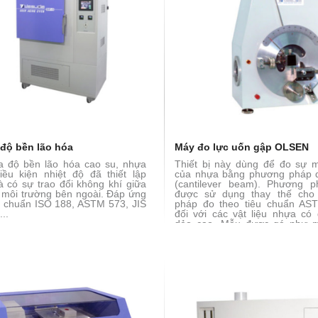
 độ bền lão hóa
Máy đo lực uốn gập OLSEN
a độ bền lão hóa cao su, nhựa
Thiết bị này dùng để đo sự
iều kiện nhiệt độ đã thiết lập
của nhựa bằng phương pháp 
à có sự trao đổi không khí giữa
(cantilever beam). Phương 
môi trường bên ngoài. Đáp ứng
được sử dụng thay thế cho
u chuẩn ISO 188, ASTM 573, JIS
pháp đo theo tiêu chuẩn AS
..
đối với các vật liệu nhựa c
dẻo cao. Mẫu được gá như m
đua và được uốn xuống thông
của lực tác dụng và góc uốn củ