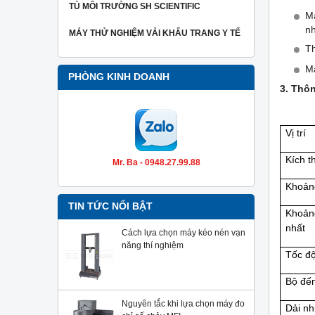
TỦ MÔI TRƯỜNG SH SCIENTIFIC
Má
nh
MÁY THỬ NGHIỆM VẢI KHẨU TRANG Y TẾ
Th
Má
PHÒNG KINH DOANH
3. Thôn
Vị trí
Kích 
Mr. Ba - 0948.27.99.88
Khoản
TIN TỨC NỔI BẬT
Khoản
nhất
Cách lựa chọn máy kéo nén vạn
năng thí nghiệm
Tốc đ
Bộ đế
Nguyên tắc khi lựa chọn máy đo
Dải nh