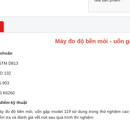
Giá sản phẩm :
Máy đo độ bền mỏi - uốn g
u chuẩn
STM D813
SO 132
S 903
IS K6260
 điểm kỹ thuật
y đo độ bền mỏi, uốn gập model 119 sử dụng trong thử nghiệm cao 
ểm tra và đánh giá vết nứt sau quá trình thí nghiệm