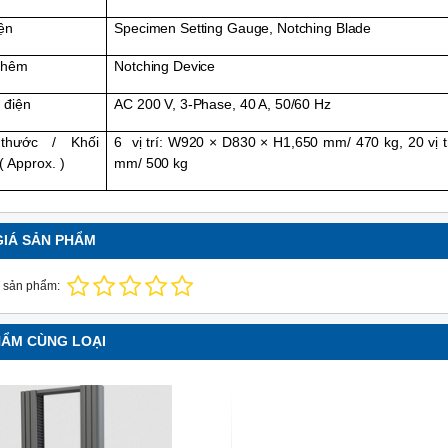
ện
Specimen Setting Gauge, Notching Blade
thêm
Notching Device
 điện
AC 200 V, 3-Phase, 40 A, 50/60 Hz
thước / Khối
6 vị trí: W920 × D830 × H1,650 mm/ 470 kg, 20 vị 
( Approx. )
mm/ 500 kg
GIÁ SẢN PHẨM
 sản phẩm:
HẨM CÙNG LOẠI