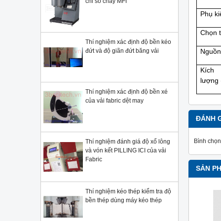
chỉ số chảy MFI
Phụ ki
Chọn 
Thí nghiệm xác định độ bền kéo
đứt và độ giãn đứt băng vải
Nguồn
Kích 
lượng 
Thí nghiệm xác định độ bền xé
của vải fabric dệt may
ĐÁNH 
Bình chọn
Thí nghiệm đánh giá độ xổ lông
và vón kết PILLING ICI của vải
Fabric
SẢN P
Thí nghiệm kéo thép kiểm tra độ
bền thép dùng máy kéo thép