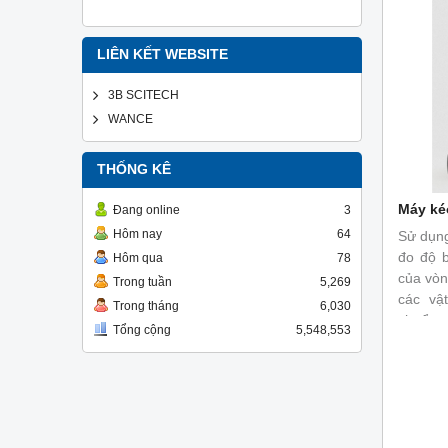
LIÊN KẾT WEBSITE
3B SCITECH
WANCE
THỐNG KÊ
Máy ké
Đang online
3
Hôm nay
64
Sử dụng
đo độ 
Hôm qua
78
của vòn
Trong tuần
5,269
các vậ
Trong tháng
6,030
chuẩn
Tổng cộng
5,548,553
ISO 14
9969:2