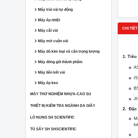
Máy trải vải tự động
Máy ép nhiệt
CHI TIẾT
Máy cắt vải
Máy mở cuộn vải
Máy dò kim loại và cân trọng lượng
1. Tiê
Máy đóng gói thành phẩm
A
Máy liên kết vải
I
Máy ép keo
B
MÁY THỬ NGHIỆM NHỰA-CAO SU
J
THIẾT BỊ KIỂM TRA NGÀNH DA GIẦY
2. Đặc
LÒ NUNG SH SCIENTIFIC
Má
ki
TỦ SẤY SH SHSCIENTIFIC