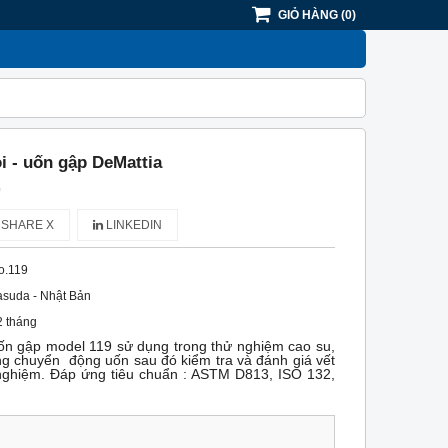
GIỎ HÀNG
(
0
)
i - uốn gập DeMattia
)
SHARE X
LINKEDIN
o.119
asuda - Nhật Bản
2 tháng
ốn gập model 119 sử dụng trong thử nghiệm cao su,
ằng chuyển động uốn sau đó kiểm tra và đánh giá vết
 nghiệm. Đáp ứng tiêu chuẩn : ASTM D813, ISO 132,