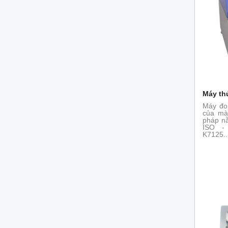
Máy th
Máy đo
của mà
pháp nằ
ISO -
K7125..