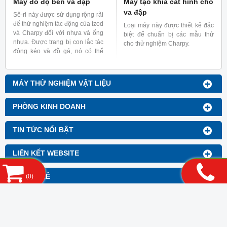
Máy đo độ bền va đập
Máy tạo khía cắt hình cho
va đập
Sê-ri này được sử dụng rộng rãi
để thử nghiệm tác động của Izod
Loại máy này được thiết kế đặc
và Charpy đối với nhựa và ống
biệt để chuẩn bị các mẫu thử
nhựa. Được trang bị con lắc tác
cho thử nghiệm Charpy.
động kéo và đồ gá, nó có thể
thực hiện các thử nghiệm trên
màng và tấm nhựa.
MÁY THỬ NGHIỆM VẬT LIỆU
PHÒNG KINH DOANH
TIN TỨC NỔI BẬT
LIÊN KẾT WEBSITE
(
0
)
THỐNG KÊ
CÔNG TY TNHH KHOA HỌC VÀ CÔNG
NGHỆ 3B