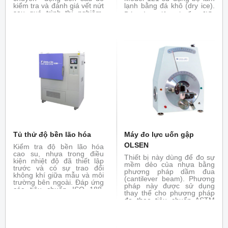
kiểm tra và đánh giá vết nứt
lạnh bằng đá khô (dry ice).
sau quá trình thí nghiệm.
Đáp ứng tiêu chuẩn:
JIS-
Đáp ứng tiêu chuẩn : ASTM
C3005, K6261, K6723,
D813, ISO 132, BS 903, JIS
K7216, ASTM-D746, ISO-
K6260...
812, 974
Tủ thử độ bền lão hóa
Máy đo lực uốn gập
OLSEN
Kiểm tra độ bền lão hóa
cao su, nhựa trong điều
Thiết bị này dùng để đo sự
kiện nhiệt độ đã thiết lập
mềm dẻo của nhựa bằng
trước và có sự trao đổi
phương pháp dầm đua
không khí giữa mẫu và môi
(cantilever beam). Phương
trường bên ngoài. Đáp ứng
pháp này được sử dụng
các tiêu chuẩn ISO 188,
thay thế cho phương pháp
ASTM 573, JIS - K7368...
đo theo tiêu chuẩn ASTM
D790 đối với các vật liệu
nhựa có độ mềm dẻo cao.
Mẫu được gá như một giầm