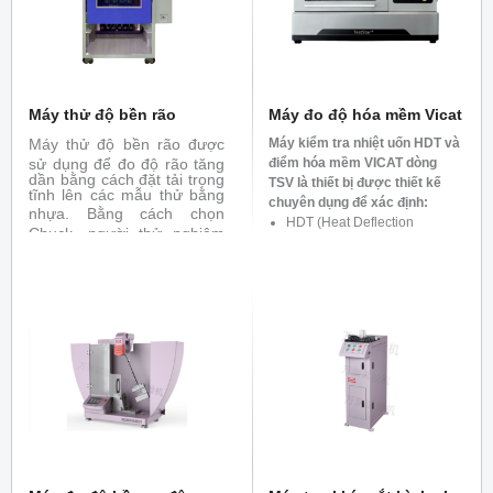
khoảng cách giữa ngọn lửa
mà mẫu thử. Với việc thêm
vào các đồ gá, 252-UL-94
thực hiện được các thử
nghiệm khác như: 5V, VTM,
HBF, HF)
Máy thử độ bền rão
Máy đo độ hóa mềm Vicat
Máy thử độ bền rão
được
Máy kiểm tra nhiệt uốn HDT và
sử dụng để đo độ rão tăng
điểm hóa mềm VICAT dòng
dần bằng cách đặt tải trọng
TSV là thiết bị được thiết kế
tĩnh lên các mẫu thử bằng
chuyên dụng để xác định:
nhựa.
Bằng cách chọn
HDT (Heat Deflection
Chuck, người thử nghiệm
Temperature) – Nhiệt độ biến
có thể tiến hành thử nghiệm
dạng dưới tải của nhựa nhiệt
kéo, thử nghiệm ngưng tụ
và thử nghiệm uốn. Máy
dẻo.
thử cũng có thể được phân
VST (Vicat Softening
loại với các chức năng thử
Temperature) – Nhiệt độ hóa
nghiệm như thử nghiệm
giãn, thử nghiệm co nhiệt
mềm Vicat của vật liệu nhựa
và thử nghiệm xung nhiệt.