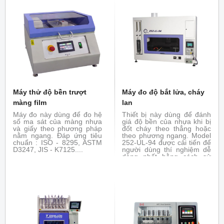
đua và được uốn xuống
thông qua góc của lực tác
dụng và góc uốn của mẫu.
Máy thử độ bền trượt
Máy đo độ bắt lửa, cháy
màng film
lan
Máy đo này dùng để đo hệ
Thiết bị này dùng để đánh
số ma sát của màng nhựa
giá độ bền của nhựa khi bị
và giấy theo phương pháp
đốt cháy theo thẳng hoặc
nằm ngang. Đáp ứng tiêu
theo phương ngang. Model
chuẩn : ISO - 8295, ASTM
252-UL-94 được cải tiến để
D3247, JIS - K7125....
người dùng thí nghiệm dễ
dàng nhất bằng cách sử
dụng bộ điều khiển dạng
jog dial và màn hình cảm
ứng với hướng dẫn bằng
âm thanh. Với các chức
năng này, người dùng có
thể tập trung vào việc theo
dõi điều kiện của mẫu thử
trong khi vẫn điều khiển
burner để điều chỉnh