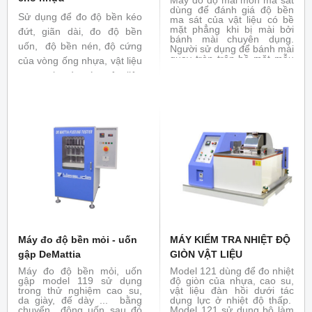
Máy đo độ mài mòn ma sát
dùng để đánh giá độ bền
Sử dụng để đo độ bền kéo
ma sát của vật liệu có bề
mặt phẳng khi bị mài bởi
đứt, giãn dài, đo độ bền
bánh mài chuyên dụng.
uốn, độ bền nén, độ cứng
Người sử dụng để bánh mài
quay tròn trên bề mặt mẫu
của vòng ống nhựa, vật liệu
với tải trọng đặt trước để
composit và các vật liệu
làm trầy mẫu. Máy đo độ
mài mòn được ứng dụng
khác. Đáp ứng các tiêu
rộng rãi trong thử nghiệm
chuẩn
ISO 527-1:2012, ISO
dệt may, da giày , cao su,
vật liệu trang trí, sơn phủ.
6259-2
, ISO 14126: 1999,
Đáp ứng tiêu chuẩn : ASTM
ISO 14125:1998
, ISO
D1044, ISO 4649, ISO 5470
9969:2007
-1 ...
Máy đo độ bền mỏi - uốn
MÁY KIỂM TRA NHIỆT ĐỘ
gập DeMattia
GIÒN VẬT LIỆU
Máy đo độ bền mỏi, uốn
Model 121 dùng để đo nhiệt
gập model 119 sử dụng
độ giòn của nhựa, cao su,
trong thử nghiệm cao su,
vật liệu đàn hồi dưới tác
da giày, đế dày ... bằng
dụng lực ở nhiệt độ thấp.
chuyển động uốn sau đó
Model 121 sử dụng bộ làm