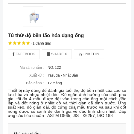
Tủ thử độ bền lão hóa dạng ống
(
1
đánh giá
)
FACEBOOK
SHARE X
LINKEDIN
Mã sản phẩm :
NO. 122
Xuất xứ :
Yasuda - Nhật Bản
Bảo hành :
12 tháng
Thiết bị này dùng để đánh giá tuổi thọ độ bền nhiệt của cao su
lưu hóa và nhựa nhiệt dẻo. Để ngăn ảnh hưởng của chất phụ
gia, tối đa 4 mẫu được đặt vào trong các ống một cách độc
lập và đốt nóng ở nhiệt độ và thời gian đã định trước. Ứng
suất kéo, độ giãn dài, độ cứng của mẫu trước và sau khi đốt
nóng được so sánh để đánh giá về đặc tính chịu nhiệt. Đáp
ứng các tiêu chuẩn : ASTM D865, JIS - K6257, ISO 188
Giá sản phẩm :