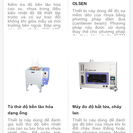
OLSEN
Kiểm tra độ bền lão hóa
cao su, nhựa trong điều
Thiết bị này dùng để đo sự
kiện nhiệt độ đã thiết lập
mềm dẻo của nhựa bằng
trước và có sự trao đổi
phương pháp dầm đua
không khí giữa mẫu và môi
(cantilever beam). Phương
trường bên ngoài. Đáp ứng
pháp này được sử dụng
các tiêu chuẩn ISO 188,
thay thế cho phương pháp
ASTM 573, JIS - K7368...
đo theo tiêu chuẩn ASTM
D790 đối với các vật liệu
nhựa có độ mềm dẻo cao.
Mẫu được gá như một giầm
đua và được uốn xuống
thông qua góc của lực tác
dụng và góc uốn của mẫu.
Tủ thử độ bền lão hóa
Máy đo độ bắt lửa, cháy
dạng ống
lan
Thiết bị này dùng để đánh
Thiết bị này dùng để đánh
giá tuổi thọ độ bền nhiệt
giá độ bền của nhựa khi bị
của cao su lưu hóa và nhựa
đốt cháy theo thẳng hoặc
nhiệt dẻo. Để ngăn ảnh
theo phương ngang. Model