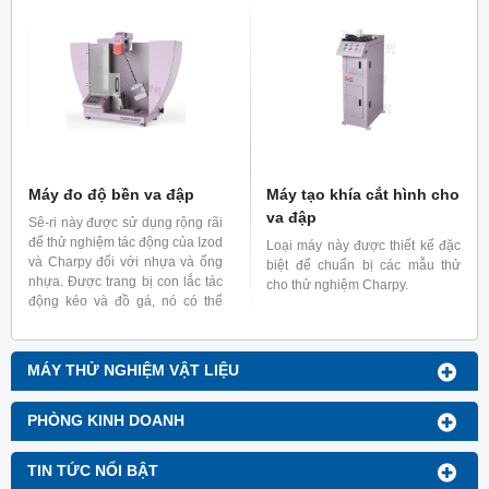
VST (Vicat Softening
loại với các chức năng thử
Temperature) – Nhiệt độ hóa
nghiệm như thử nghiệm
giãn, thử nghiệm co nhiệt
mềm Vicat của vật liệu nhựa
và thử nghiệm xung nhiệt.
Máy đo độ bền va đập
Máy tạo khía cắt hình cho
va đập
Sê-ri này được sử dụng rộng rãi
để thử nghiệm tác động của Izod
Loại máy này được thiết kế đặc
và Charpy đối với nhựa và ống
biệt để chuẩn bị các mẫu thử
nhựa. Được trang bị con lắc tác
cho thử nghiệm Charpy.
động kéo và đồ gá, nó có thể
thực hiện các thử nghiệm trên
màng và tấm nhựa.
MÁY THỬ NGHIỆM VẬT LIỆU
PHÒNG KINH DOANH
TIN TỨC NỔI BẬT