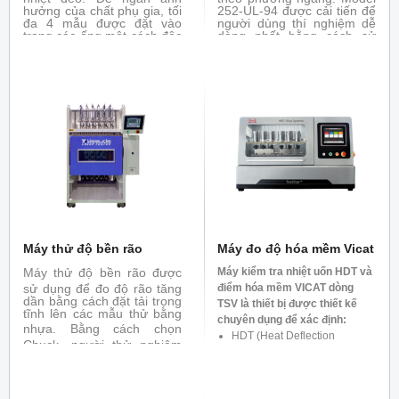
hưởng của chất phụ gia, tối
252-UL-94 được cải tiến để
đa 4 mẫu được đặt vào
người dùng thí nghiệm dễ
trong các ống một cách độc
dàng nhất bằng cách sử
lập và đốt nóng ở nhiệt độ
dụng bộ điều khiển dạng
và thời gian đã định trước.
jog dial và màn hình cảm
Ứng suất kéo, độ giãn dài,
ứng với hướng dẫn bằng
độ cứng của mẫu trước và
âm thanh. Với các chức
sau khi đốt nóng được so
năng này, người dùng có
sánh để đánh giá về đặc
thể tập trung vào việc theo
tính chịu nhiệt. Đáp ứng các
dõi điều kiện của mẫu thử
tiêu chuẩn : ASTM D865,
trong khi vẫn điều khiển
JIS - K6257, ISO 188
burner để điều chỉnh
khoảng cách giữa ngọn lửa
mà mẫu thử. Với việc thêm
vào các đồ gá, 252-UL-94
thực hiện được các thử
nghiệm khác như: 5V, VTM,
HBF, HF)
Máy thử độ bền rão
Máy đo độ hóa mềm Vicat
Máy thử độ bền rão
được
Máy kiểm tra nhiệt uốn HDT và
sử dụng để đo độ rão tăng
điểm hóa mềm VICAT dòng
dần bằng cách đặt tải trọng
TSV là thiết bị được thiết kế
tĩnh lên các mẫu thử bằng
chuyên dụng để xác định:
nhựa.
Bằng cách chọn
HDT (Heat Deflection
Chuck, người thử nghiệm
Temperature) – Nhiệt độ biến
có thể tiến hành thử nghiệm
dạng dưới tải của nhựa nhiệt
kéo, thử nghiệm ngưng tụ
và thử nghiệm uốn. Máy
dẻo.
thử cũng có thể được phân