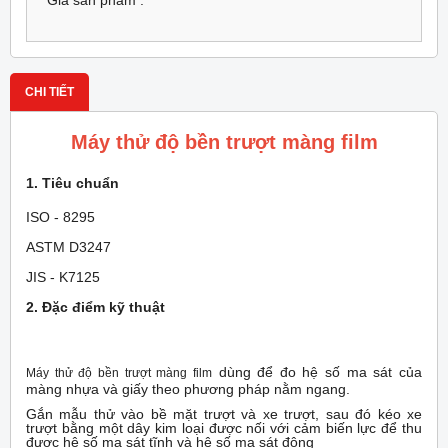
Giá sản phẩm :
CHI TIẾT
Máy thử độ bền trượt màng film
1. Tiêu chuẩn
ISO - 8295
ASTM D3247
JIS - K7125
2. Đặc điểm kỹ thuật
dùng để đo hệ số ma sát của
Máy thử độ bền trượt màng film
màng nhựa và giấy theo phương pháp nằm ngang.
Gắn mẫu thử vào bề mặt trượt và xe trượt, sau đó kéo xe
trượt bằng một dây kim loại được nối với cảm biến lực để thu
được hệ số ma sát tĩnh và hệ số ma sát động