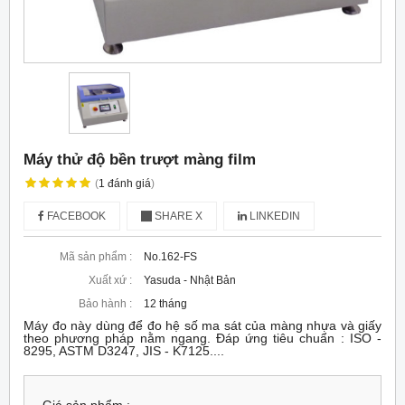
Máy thử độ bền trượt màng film
(
1
đánh giá
)
FACEBOOK
SHARE X
LINKEDIN
Mã sản phẩm :
No.162-FS
Xuất xứ :
Yasuda - Nhật Bản
Bảo hành :
12 tháng
Máy đo này dùng để đo hệ số ma sát của màng nhựa và giấy
theo phương pháp nằm ngang. Đáp ứng tiêu chuẩn : ISO -
8295, ASTM D3247, JIS - K7125....