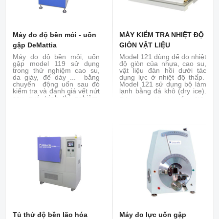
Máy đo độ bền mỏi - uốn
MÁY KIỂM TRA NHIỆT ĐỘ
gập DeMattia
GIÒN VẬT LIỆU
Máy đo độ bền mỏi, uốn
Model 121 dùng để đo nhiệt
gập model 119 sử dụng
độ giòn của nhựa, cao su,
trong thử nghiệm cao su,
vật liệu đàn hồi dưới tác
da giày, đế dày ... bằng
dụng lực ở nhiệt độ thấp.
chuyển động uốn sau đó
Model 121 sử dụng bộ làm
kiểm tra và đánh giá vết nứt
lạnh bằng đá khô (dry ice).
sau quá trình thí nghiệm.
Đáp ứng tiêu chuẩn:
JIS-
Đáp ứng tiêu chuẩn : ASTM
C3005, K6261, K6723,
D813, ISO 132, BS 903, JIS
K7216, ASTM-D746, ISO-
K6260...
812, 974
Tủ thử độ bền lão hóa
Máy đo lực uốn gập