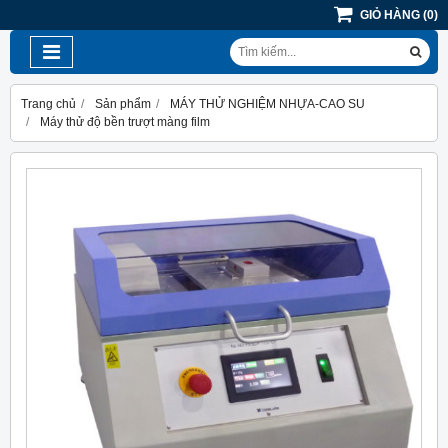
GIỎ HÀNG
(
0
)
Trang chủ
Sản phẩm
MÁY THỬ NGHIỆM NHỰA-CAO SU
Máy thử độ bền trượt màng film