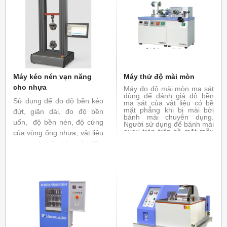
Máy kéo nén vạn năng
Máy thử độ mài mòn
cho nhựa
Máy đo độ mài mòn ma sát
dùng để đánh giá độ bền
Sử dụng để đo độ bền kéo
ma sát của vật liệu có bề
mặt phẳng khi bị mài bởi
đứt, giãn dài, đo độ bền
bánh mài chuyên dụng.
uốn, độ bền nén, độ cứng
Người sử dụng để bánh mài
quay tròn trên bề mặt mẫu
của vòng ống nhựa, vật liệu
với tải trọng đặt trước để
composit và các vật liệu
làm trầy mẫu. Máy đo độ
mài mòn được ứng dụng
khác. Đáp ứng các tiêu
rộng rãi trong thử nghiệm
chuẩn
ISO 527-1:2012, ISO
dệt may, da giày , cao su,
vật liệu trang trí, sơn phủ.
6259-2
, ISO 14126: 1999,
Đáp ứng tiêu chuẩn : ASTM
ISO 14125:1998
, ISO
D1044, ISO 4649, ISO 5470
9969:2007
-1 ...