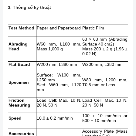
3. Thông số kỹ thuật
Test Method
Paper and Paperboard
Plastic Film
63 × 63 mm (Abrading
Abrading
W60 mm, L100 mm,
Surface 40 cm2)
Head
Mass 1,000 g
Mass 200 ± 2 g (1.96 ±
0.02 N)
Flat Board
W200 mm, L380 mm
W200 mm, L380 mm
Surface: W100 mm,
L250 mm
W80 mm, L200 mm,
Specimen
Sled: W60 mm, L120
T0.5 mm or Less
mm
Friction
Load Cell: Max. 10 N,
Load Cell: Max. 10 N,
Measuring
20 N, 50 N
20 N, 50 N
100 ± 10 mm/min or
Speed
10.0 ± 0.2 mm/min
500 ± 10 mm/min
Accessory Plate (Mass
Accessories
―
Less than 5 g)