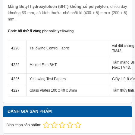
Màng Butyl hydroxytoluen (BHT)-không c
ó
polyetylen
, chiều dày
khoảng 63
m
m, có k
í
ch thước nhỏ nhất là (400 ± 5) mm
x
(200 ± 5)
mm.
Code bộ thử ố vàng phenolic yellowing
vải đối chứng
4220
Yellowing Control Fabric
TM43.
Tấm màng BHT
4222
Micron Film BHT
Next TM43.
4225
Yellowing Test Papers
Giấy thử ố v
4227
Glass Plates 100 x 40 x 3mm
Tấm thủy tin
ĐÁNH GIÁ SẢN PHẨM
Bình chọn sản phẩm: