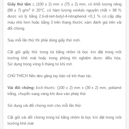
Giấy thử tẩm
:
, (100 ± 2) mm
x
(75 ± 2) mm, c
ó
khối lượng riêng
2
(88 ± 7) g/m
ở 20°
C
, có hàm lượng xenlulo nguyên chất > 98 %
được xử lý bằng 2,6-di-tert-butyl-4-nitrophenol <0,1 % có cấp dây
màu nhỏ hơn hoặc bằng 3 trên thang thước xám đánh giá tr
ê
n vải
đối chứng.
Sau mỗi lần thử thì phải dùng giấy th
ử
mới.
Cất giữ giấy thử trong túi bằng nhôm lá bọc kín đặt trong môi
trường khô mát hoặc trong phòng thí nghiệm được điều h
ò
a.
S
ử
dụng trong vòng 6 tháng từ khi m
ở
.
CHÚ THÍCH Nên đeo găng tay b
ả
o vệ khi thao tác.
Vải đối chứng:
kích thước: (100 ± 2) mm
x
(30 ± 2) mm, poliamit
trắng, chuyển sang vàng khi đưa vào phép thử
Sử dụng vải đối chứng mới cho mỗi lần thử.
Cất giữ vải đối chứng trong túi bằng nhôm lá bọc k
í
n đặt trong môi
trường khô mát