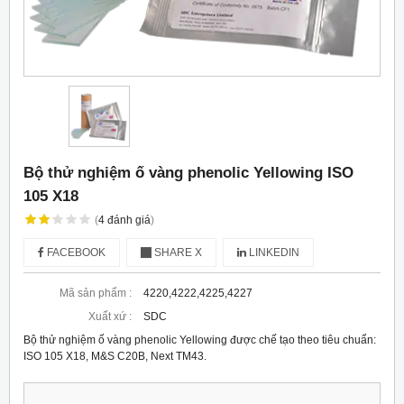
Bộ thử nghiệm ố vàng phenolic Yellowing ISO
105 X18
(
4
đánh giá
)
FACEBOOK
SHARE X
LINKEDIN
Mã sản phẩm :
4220,4222,4225,4227
Xuất xứ :
SDC
Bộ thử nghiệm ố vàng phenolic Yellowing được chế tạo theo tiêu chuẩn:
ISO 105 X18, M&S C20B, Next TM43.