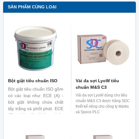
SẢN PHẨM CÙNG LOẠI
Bột giặt tiêu chuẩn ISO
Vải đa sợi LyoW tiêu
chuẩn M&S C3
Bột giặt tiêu chuẩn ISO gồm
có các loại như: ECE (A) -
Vải đa sợi LyoW dùng cho tiêu
chuẩn M&S C3 được hãng SDC
bột giặt không chứa chất
thiết kế riêng cho công ty Marks
tẩy trắng và phốt phát. ECE
và Spece PLC
(B) - bột giặt không chứa
chất tẩy trắng nhưng chứa
phốt phát IEC (A), - bột giặt
không chứa chất tẩy trắng