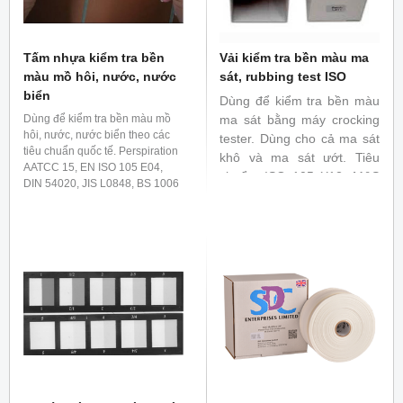
Tấm nhựa kiểm tra bền
Vải kiểm tra bền màu ma
màu mồ hôi, nước, nước
sát, rubbing test ISO
biển
Dùng để kiểm tra bền màu
Dùng để kiểm tra bền màu mồ
ma sát bằng máy crocking
hôi, nước, nước biển theo các
tester. Dùng cho cả ma sát
tiêu chuẩn quốc tế. Perspiration
khô và ma sát ướt. Tiêu
AATCC 15, EN ISO 105 E04,
chuẩn: ISO 105 X12, M&S
DIN 54020, JIS L0848, BS 1006
C25, M&S C52, ISO 20433
E04 Water AATCC 107, EN ISO
105 E01, DIN 54006, DIN54005,
JIS L0846, BS 1006 E01 Sea
water AATCC 106, EN ISO 105
E02, DIN 54007, JIS L0847, BS
1006 E02 Polyvinyl Chloride
Coatings: ISO 105 X10