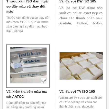
Thước xám ISO đánh giá
Vải đa sợi DW ISO 105
sự dây màu và thay đổi
Vải đa sợi DW được sản
màu
xuất với cấu trúc dệt hẹp và
Thước xám đánh giá sự thay đổi
chứa các thành phần sau:
màu theo ISO 105 A02 và thước
Acetate, Cotton, Nylon,
xám đánh giá sự dây màu theo
Polyester, Acrylic và Wool
ISO 105 A03.
được dùng để đánh giá độ
bền màu, sự thay đổi màu
sắc trong các tiêu chuẩn
ISO 105 C và E series
Vải kiểm tra bền màu ma
Vải đa sợi TV ISO 105
sát AATCC
Vải đa sợi TV được sản xuất với
cấu trúc dệt hẹp và chứa các
Dùng để kiểm tra bền màu ma
thành phần sau: triacetate,
sát bằng máy crocking tester.