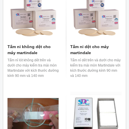
và phốt phát IEC (B) - bột
giặt không chứa chất tẩy
trắng nhưng chứa phốt phát
Tấm nỉ không dệt cho
Tấm nỉ dệt cho máy
máy martindale
martindale
Tấm nỉ lót không dêt trên và
Tấm nỉ dêt trên và dưới cho máy
dưới cho máy kiểm tra mài mòn
kiểm tra mài mòn Martindale với
Martindale với kích thước đường
kích thước đường kính 90 mm
kính 90 mm và 140 mm
và 140 mm