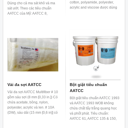
cotton, polyamide, polyester,
Dùng cho cả ma sát khô và ma
acrylic and viscose được dùng
sát ướt. Theo các tiêu chuẩn
để đánh giá độ bền màu trong
AATCC của Mỹ: AATCC 8,
các tiêu chuẩn ISO 105 C và F
AATCC 165, AATCC TM 116
series
Vải đa sợi AATCC
Bột giặt tiêu chuẩn
AATCC
Vải đa sợi AATCC Multifiber # 10
gồm sáu sợi (8 mm [0,33 in.]) Có
Bột giặt tiêu chuẩn AATCC 1993
chứa acetate, bông, nylon,
và AATCC 1993 WOB không
polyester, acrylic và len. # 10A
chứa chất tẩy trắng quang học
(DW), sáu dải (15 mm [0,6 in]] có
và phốt phát. Tiêu chuẩn:
chứa acetate, bông, nylon,
AATCC 61, AATCC 135 & 150,
polyester, acrylic và len.
AATCC 132-1998.