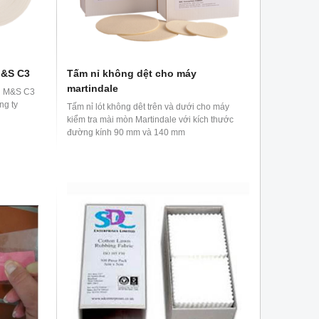
M&S C3
Tấm nỉ không dệt cho máy
martindale
ẩn M&S C3
ng ty
Tấm nỉ lót không dêt trên và dưới cho máy
kiểm tra mài mòn Martindale với kích thước
đường kính 90 mm và 140 mm