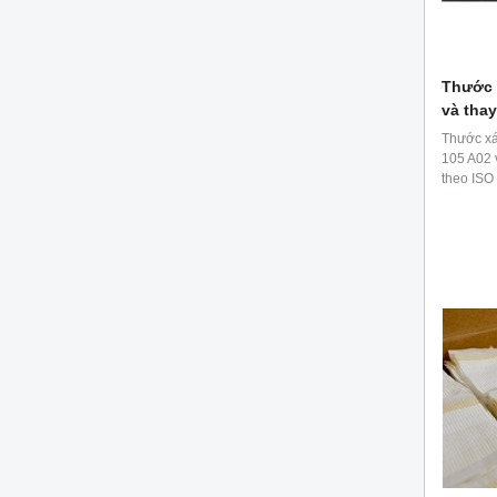
Thước 
và tha
Thước xá
105 A02 
theo ISO