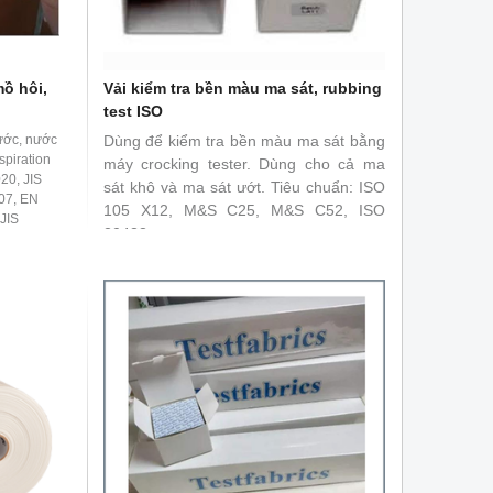
ồ hôi,
Vải kiểm tra bền màu ma sát, rubbing
test ISO
ước, nước
Dùng để kiểm tra bền màu ma sát bằng
spiration
máy crocking tester. Dùng cho cả ma
20, JIS
sát khô và ma sát ướt. Tiêu chuẩn: ISO
07, EN
105 X12, M&S C25, M&S C52, ISO
JIS
20433
CC 106,
47, BS
s: ISO