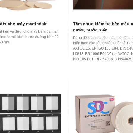
 dệt cho máy martindale
Tấm nhựa kiểm tra bền màu m
nước, nước biển
t trên và dưới cho máy kiểm tra mài
indale với kích thước đường kính 90
Dùng để kiểm tra bền màu mồ hôi, n
40 mm
biển theo các tiêu chuẩn quốc tế. Per
AATCC 15, EN ISO 105 E04, DIN 540
L0848, BS 1006 E04 Water AATCC 1
ISO 105 E01, DIN 54006, DIN54005, 
L0846, BS 1006 E01 Sea water AAT
EN ISO 105 E02, DIN 54007, JIS L08
1006 E02 Polyvinyl Chloride Coating
105 X10