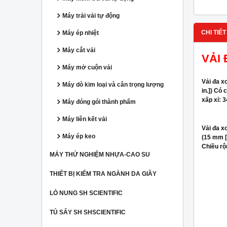
Máy trải vải tự động
CHI TIẾT
Máy ép nhiệt
Máy cắt vải
VẢI 
Máy mở cuộn vải
Vải đa x
Máy dò kim loại và cân trọng lượng
in.]) Có 
xấp xỉ: 
Máy đóng gói thành phẩm
Máy liên kết vải
Vải đa x
Máy ép keo
(15 mm [0
Chiều rộ
MÁY THỬ NGHIỆM NHỰA-CAO SU
THIẾT BỊ KIỂM TRA NGÀNH DA GIẦY
LÒ NUNG SH SCIENTIFIC
TỦ SẤY SH SHSCIENTIFIC