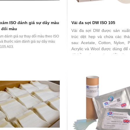
xám ISO đánh giá sự dây màu
Vải đa sợi DW ISO 105
y đổi màu
Vải đa sợi DW được sản xuất
m đánh giá sự thay đổi màu theo ISO
trúc dệt hẹp và chứa các th
và thước xám đánh giá sự dây màu
sau: Acetate, Cotton, Nylon, P
 105 A03.
Acrylic và Wool được dùng để 
độ bền màu, sự thay đổi màu s
các tiêu chuẩn ISO 105 C và E 