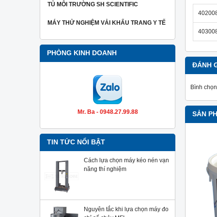
TỦ MÔI TRƯỜNG SH SCIENTIFIC
40200
MÁY THỬ NGHIỆM VẢI KHẨU TRANG Y TẾ
40300
PHÒNG KINH DOANH
ĐÁNH 
Bình chọn
Mr. Ba - 0948.27.99.88
SẢN P
TIN TỨC NỔI BẬT
Cách lựa chọn máy kéo nén vạn
năng thí nghiệm
Nguyên tắc khi lựa chọn máy đo