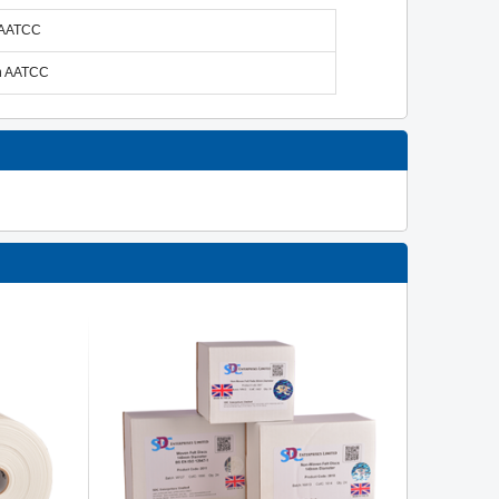
n AATCC
ẩn AATCC