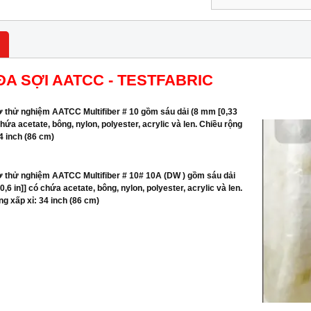
ĐA SỢI AATCC - TESTFABRIC
ơ thử nghiệm AATCC Multifiber # 10 gồm sáu dải (8 mm [0,33
chứa acetate, bông, nylon, polyester, acrylic và len. Chiều rộng
34 inch (86 cm)
ơ thử nghiệm AATCC Multifiber # 10# 10A (DW ) gồm sáu dải
,6 in]] có chứa acetate, bông, nylon, polyester, acrylic và len.
ng xấp xỉ: 34 inch (86 cm)