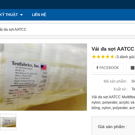
KỸ THUẬT
LIÊN HỆ
ải đa sợi AATCC
Vải đa sợi AATCC
(
3
đánh giá
FACEBOOK
Mã sản phẩm :
0
Xuất xứ :
T
Vải đa sợi AATCC Multifibe
nylon, polyester, acrylic v
bông, nylon, polyester, acry
Giá sản phẩm :