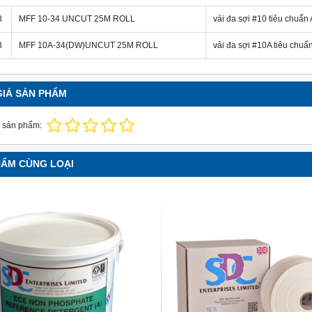
8
MFF 10-34 UNCUT 25M ROLL
vải đa sợi #10 tiêu chuẩ
8
MFF 10A-34(DW)UNCUT 25M ROLL
vải đa sợi #10A tiêu chu
GIÁ SẢN PHẨM
 sản phẩm:
HẨM CÙNG LOẠI