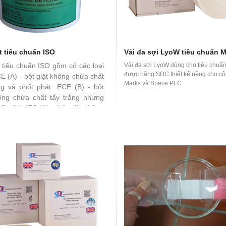
t tiêu chuẩn ISO
Vải đa sợi LyoW tiêu chuẩn 
t tiêu chuẩn ISO gồm có các loại
Vải đa sợi LyoW dùng cho tiêu chu
được hãng SDC thiết kế riêng cho cô
E (A) - bột giặt không chứa chất
Marks và Spece PLC
ng và phốt phát. ECE (B) - bột
ông chứa chất tẩy trắng nhưng
ốt phát IEC (A), - bột giặt không
ất tẩy trắng và phốt phát IEC (B)
iặt không chứa chất tẩy trắng
hứa phốt phát