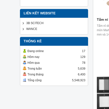
LIÊN KẾT WEBSITE
Tấm nỉ
3B SCITECH
Tấm nỉ dê
WANCE
mòn Mart
mm và 1
THỐNG KÊ
Đang online
17
Hôm nay
129
Hôm qua
78
Trong tuần
5,639
Trong tháng
6,400
Tổng cộng
5,548,923