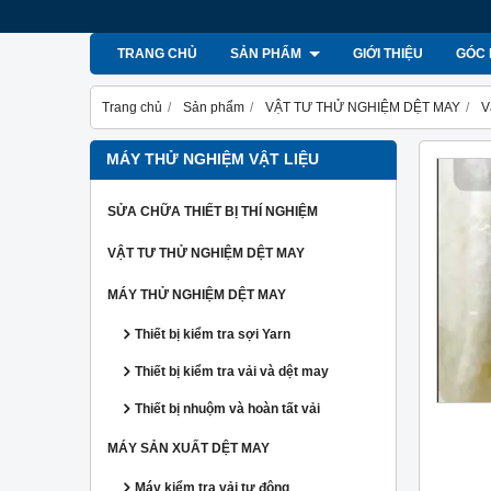
TRANG CHỦ
SẢN PHẨM
GIỚI THIỆU
GÓC 
Trang chủ
Sản phẩm
VẬT TƯ THỬ NGHIỆM DỆT MAY
V
MÁY THỬ NGHIỆM VẬT LIỆU
SỬA CHỮA THIẾT BỊ THÍ NGHIỆM
VẬT TƯ THỬ NGHIỆM DỆT MAY
MÁY THỬ NGHIỆM DỆT MAY
Thiết bị kiểm tra sợi Yarn
Thiết bị kiểm tra vải và dệt may
Thiết bị nhuộm và hoàn tất vải
MÁY SẢN XUẤT DỆT MAY
Máy kiểm tra vải tự động