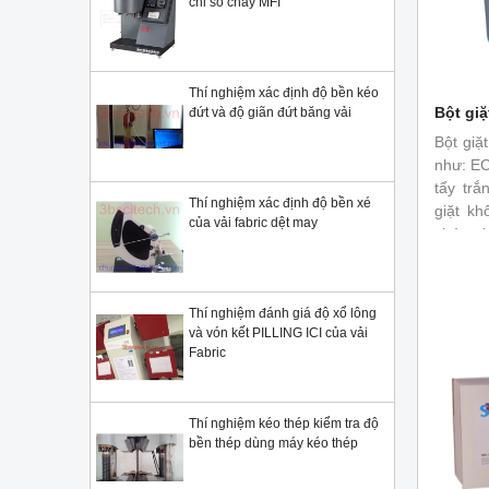
chỉ số chảy MFI
Thí nghiệm xác định độ bền kéo
Bột giặ
đứt và độ giãn đứt băng vải
Bột giặ
như: EC
tẩy trắ
Thí nghiệm xác định độ bền xé
giặt kh
của vải fabric dệt may
chứa ph
chứa ch
- bột g
nhưng c
Thí nghiệm đánh giá độ xổ lông
và vón kết PILLING ICI của vải
Fabric
Thí nghiệm kéo thép kiểm tra độ
bền thép dùng máy kéo thép