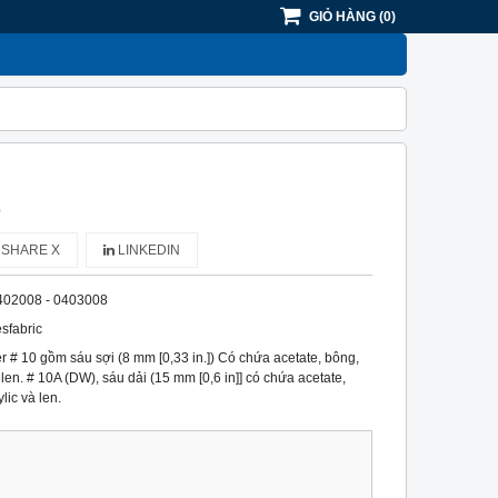
GIỎ HÀNG
(
0
)
)
SHARE X
LINKEDIN
402008 - 0403008
esfabric
r # 10 gồm sáu sợi (8 mm [0,33 in.]) Có chứa acetate, bông,
à len. # 10A (DW), sáu dải (15 mm [0,6 in]] có chứa acetate,
lic và len.