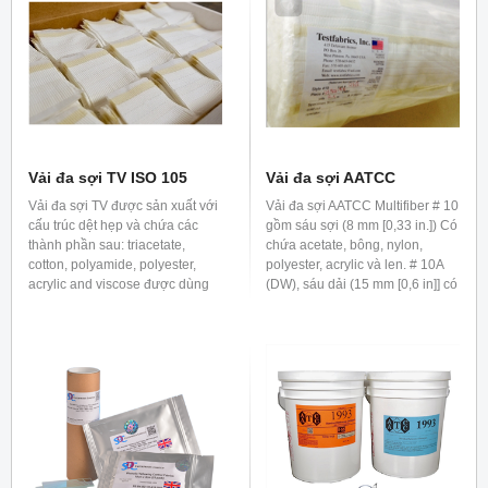
Vải đa sợi TV ISO 105
Vải đa sợi AATCC
Vải đa sợi TV được sản xuất với
Vải đa sợi AATCC Multifiber # 10
cấu trúc dệt hẹp và chứa các
gồm sáu sợi (8 mm [0,33 in.]) Có
thành phần sau: triacetate,
chứa acetate, bông, nylon,
cotton, polyamide, polyester,
polyester, acrylic và len. # 10A
acrylic and viscose được dùng
(DW), sáu dải (15 mm [0,6 in]] có
để đánh giá độ bền màu trong
chứa acetate, bông, nylon,
các tiêu chuẩn ISO 105 C và F
polyester, acrylic và len.
series