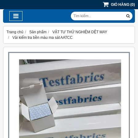
GIỎ HÀNG
(
0
)
Trang chủ
Sản phẩm
VẬT TƯ THỬ NGHIỆM DỆT MAY
Vải kiểm tra bền màu ma sát AATCC