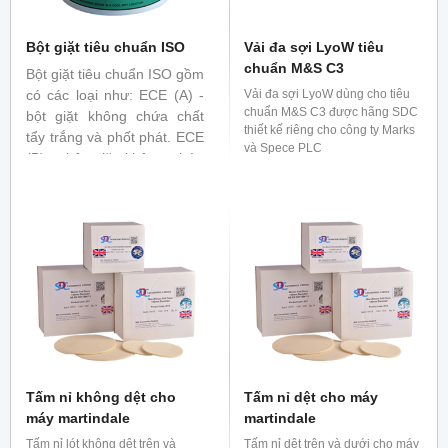
Bột giặt tiêu chuẩn ISO
Vải đa sợi LyoW tiêu
chuẩn M&S C3
Bột giặt tiêu chuẩn ISO gồm
có các loại như: ECE (A) -
Vải đa sợi LyoW dùng cho tiêu
chuẩn M&S C3 được hãng SDC
bột giặt không chứa chất
thiết kế riêng cho công ty Marks
tẩy trắng và phốt phát. ECE
và Spece PLC
(B) - bột giặt không chứa
chất tẩy trắng nhưng chứa
phốt phát IEC (A), - bột giặt
không chứa chất tẩy trắng
và phốt phát IEC (B) - bột
giặt không chứa chất tẩy
trắng nhưng chứa phốt phát
Tấm nỉ không dệt cho
Tấm nỉ dệt cho máy
máy martindale
martindale
Tấm nỉ lót không dêt trên và
Tấm nỉ dêt trên và dưới cho máy