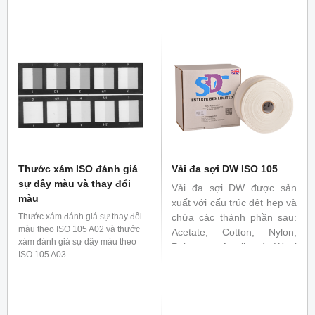
C25, M&S C52, ISO 20433
E04 Water AATCC 107, EN ISO
105 E01, DIN 54006, DIN54005,
JIS L0846, BS 1006 E01 Sea
water AATCC 106, EN ISO 105
E02, DIN 54007, JIS L0847, BS
1006 E02 Polyvinyl Chloride
Coatings: ISO 105 X10
Thước xám ISO đánh giá
Vải đa sợi DW ISO 105
sự dây màu và thay đổi
Vải đa sợi DW được sản
màu
xuất với cấu trúc dệt hẹp và
Thước xám đánh giá sự thay đổi
chứa các thành phần sau:
màu theo ISO 105 A02 và thước
Acetate, Cotton, Nylon,
xám đánh giá sự dây màu theo
Polyester, Acrylic và Wool
ISO 105 A03.
được dùng để đánh giá độ
bền màu, sự thay đổi màu
sắc trong các tiêu chuẩn
ISO 105 C và E series