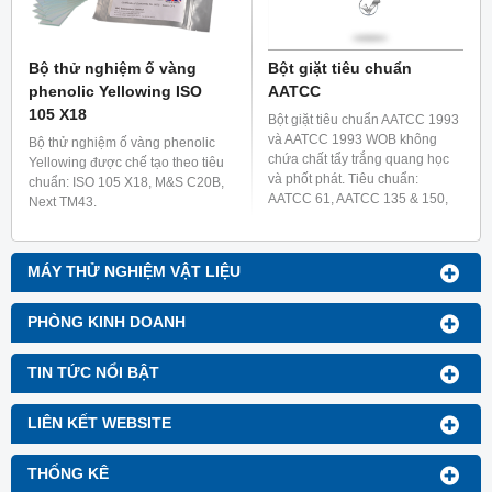
Bộ thử nghiệm ố vàng
Bột giặt tiêu chuẩn
phenolic Yellowing ISO
AATCC
105 X18
Bột giặt tiêu chuẩn AATCC 1993
và AATCC 1993 WOB không
Bộ thử nghiệm ố vàng phenolic
chứa chất tẩy trắng quang học
Yellowing được chế tạo theo tiêu
và phốt phát. Tiêu chuẩn:
chuẩn: ISO 105 X18, M&S C20B,
AATCC 61, AATCC 135 & 150,
Next TM43.
AATCC 132-1998.
MÁY THỬ NGHIỆM VẬT LIỆU
PHÒNG KINH DOANH
TIN TỨC NỔI BẬT
LIÊN KẾT WEBSITE
THỐNG KÊ