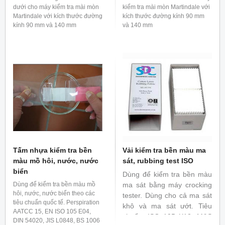
dưới cho máy kiểm tra mài mòn
kiểm tra mài mòn Martindale với
Martindale với kích thước đường
kích thước đường kính 90 mm
kính 90 mm và 140 mm
và 140 mm
Tấm nhựa kiểm tra bền
Vải kiểm tra bền màu ma
màu mồ hôi, nước, nước
sát, rubbing test ISO
biển
Dùng để kiểm tra bền màu
Dùng để kiểm tra bền màu mồ
ma sát bằng máy crocking
hôi, nước, nước biển theo các
tester. Dùng cho cả ma sát
tiêu chuẩn quốc tế. Perspiration
khô và ma sát ướt. Tiêu
AATCC 15, EN ISO 105 E04,
chuẩn: ISO 105 X12, M&S
DIN 54020, JIS L0848, BS 1006