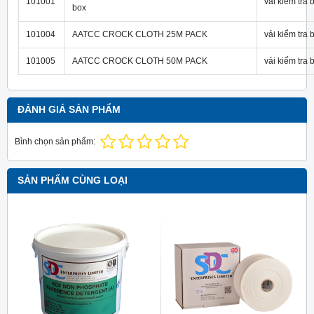
101001
vải kiểm tra
box
101004
AATCC CROCK CLOTH 25M PACK
vải kiểm tra
101005
AATCC CROCK CLOTH 50M PACK
vải kiểm tra
ĐÁNH GIÁ SẢN PHẨM
Bình chọn sản phẩm:
SẢN PHẨM CÙNG LOẠI