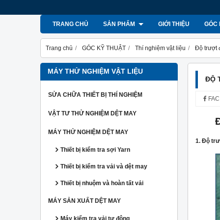
TRANG CHỦ
SẢN PHẨM
GIỚI THIỆU
GÓC 
Trang chủ
GÓC KỸ THUẬT
Thí nghiệm vật liệu
Độ trượt 
MÁY THỬ NGHIỆM VẬT LIỆU
ĐỘ 
SỬA CHỮA THIẾT BỊ THÍ NGHIỆM
FAC
VẬT TƯ THỬ NGHIỆM DỆT MAY
MÁY THỬ NGHIỆM DỆT MAY
1. Độ tr
Thiết bị kiểm tra sợi Yarn
Thiết bị kiểm tra vải và dệt may
Thiết bị nhuộm và hoàn tất vải
MÁY SẢN XUẤT DỆT MAY
Máy kiểm tra vải tự động