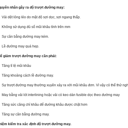
guyên nhân gây ra độ trượt đường may:
Vải dệt lỏng lẻo do mật độ sợi dọc, sợi ngang thấp.
Không sử dụng đủ số mũi khâu tính trên mm
Sự cân bằng đường may kém.
Lề đường may quá hẹp.
ể giảm trượt đường may cần phải:
Tăng tỉ lệ mũi khâu
Tăng khoảng cách lề đường may.
Sự trượt đường may thường xuyên xảy ra với mũi khâu đơn. Vì vậy có thể thử ngh
May bằng vải lót interlining hoặc vải có keo dán fusible dọc theo đường may
Tăng sức căng chỉ khâu để đường khâu được chặt hơn
Tăng sự cân bằng đường may.
ghiệm kiểm tra xác định độ trượt đường may.