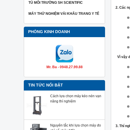
TỦ MÔI TRƯỜNG SH SCIENTIFIC
2. Các n
MÁY THỬ NGHIỆM VẢI KHẨU TRANG Y TẾ
PHÒNG KINH DOANH
Vì vậy đ
Mr. Ba - 0948.27.99.88
TIN TỨC NỔI BẬT
Cách lựa chọn máy kéo nén vạn
năng thí nghiệm
Nguyên tắc khi lựa chọn máy đo
3. Thí n