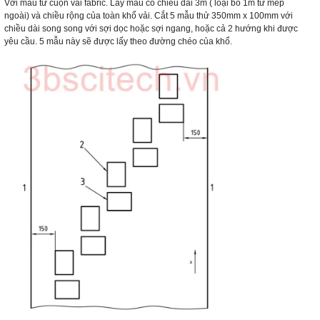
Với mẫu từ cuộn vải fabric. Lấy mẫu có chiều dài 3m ( loại bỏ 1m từ mép
ngoài) và chiều rộng của toàn khổ vải. Cắt 5 mẫu thử 350mm x 100mm với
chiều dài song song với sợi dọc hoặc sợi ngang, hoặc cả 2 hướng khi được
yêu cầu. 5 mẫu này sẽ được lấy theo đường chéo của khổ.