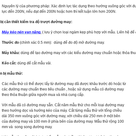
Nguyên lý của phương pháp: Xác định lực tác dụng theo hướng vuông góc với đư
lực đến 200N, nếu đạt đến 200N hoặc hơn thì kết luận lớn hơn 200N.
t bị cần thiết kiểm tra độ trượt đường may:
Máy kéo nén vạn năng
.
( lưu ý chọn loại ngàm kẹp phù hợp với mẫu. Liên hệ để 
Thước đo
(chính xác 0.5 mm): dùng để đo độ mở đường may.
Máy khâu:
dùng để tạo đường may với các kiểu đường may chuẩn hoặc thỏa thu
Kéo cắt:
dùng để cắt mẫu vải.
n bị mẫu thử:
Các mẫu thử có thể được lấy từ đường may đã được khâu trước đó hoặc từ
các đường may chuẩn theo tiêu chuẩn , hoặc sử dụng mẫu có đường may
theo thỏa thuận giữa người mua và nhà cung cấp.
Với mẫu đã có đường may sẵn. Cắt năm mẫu thử cho mỗi loại đường may
theo hướng dọc và hướng kéo của máy. Cắt từng mẫu thử với tổng chiều
dài 350 mm vuông góc với đường may, với chiều dài 250 mm ở một bên
của đường may và 100 mm ở phía bên của đường may. Mẫu thử rộng 100
mm và song song đường may.