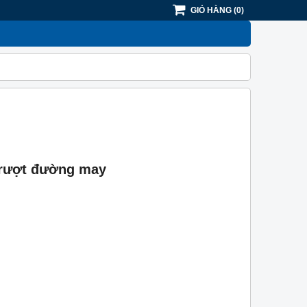
GIỎ HÀNG
(
0
)
 trượt đường may