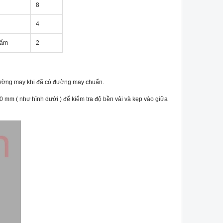
8
4
 ẩm
2
 đường may khi đã có đường may chuẩn.
 mm ( như hình dưới ) để kiểm tra độ bền vải và kẹp vào giữa