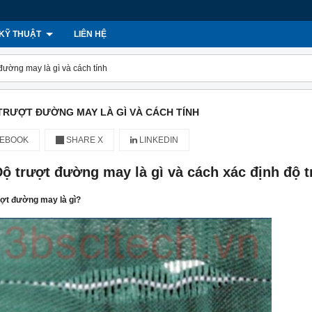
KỸ THUẬT
LIÊN HỆ
đường may là gì và cách tính
TRƯỢT ĐƯỜNG MAY LÀ GÌ VÀ CÁCH TÍNH
EBOOK
SHARE X
LINKEDIN
Độ trượt đường may là gì và cách xác định độ
ượt đường may là gì?